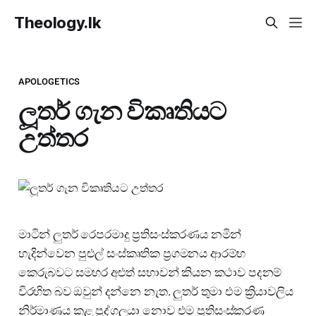
Theology.lk
APOLOGETICS
ලූතර් ගැන විකෘතියට
උත්තර
මාටින් ලුතර් රෙපරමාදු ප්‍රතිසංස්කරණය නමින්
හැදින්වෙන පුළුල් සංස්කෘතික ප්‍රගමනය ආරම්භ
කෙරුබවට සමහර අළුත් සභාවන් කියන කථාව පදනම්
විරහිත බව ඔවුන් දන්නෙ නැත. ලුතර් තුමා එම ක්‍රියාවලිය
නිර්මාණය කළ පුද්ගලයා නොව එම ප්‍රතිසංස්කරණ