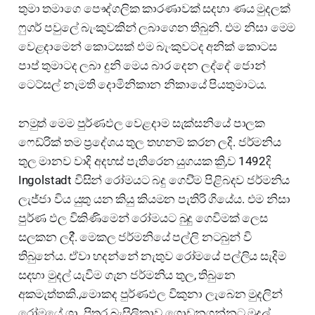
තුමා තමාගෙ පෞද්ගලික කාරණාවක් සදහා ණය මුදලක්
ෆුගර් පවුලේ බැංකුවකින් ලබාගෙන තිබුනි. එම නිසා මෙම
වෙළදාමෙන් කොටසක් එම බැංකුවටද අනික් කොටස
පාප් තුමාටද ලබා දුනි මෙය බාර දෙන ලද්දේ ජොන්
ටෙට්සල් නැමති දොමිනිකාන නිකායේ පියතුමාටය.
නමුත් මෙම පුර්ණඵල වෙළදාම සැක්සනියේ පාලක
ෆෙඩ්රික් තම ප්‍රදේශය තුල තහනම් කරන ලදි. ජර්මනිය
තුල මානව වාදි අදහස් පැතිරෙන යුගයක කිු,ව 1492දි
Ingolstadt විසින් රෝමයට බදු ගෙවි්ම පිළිබදව ජර්මනිය
ලැජ්ජා විය යුතු යන කියු කියමන පැතිරි ගියේය. එම නිසා
පුර්ණ ඵල විකිණිමෙන් රෝමයට බුදු ගෙවිමක් ලෙස
සලකන ලදි්. මෙකල ජර්මනියේ පල්ලි නටබුන් වි
තිබුනේය. ඒවා හදන්නේ නැතුව රෝමයේ පල්ලිය සැදිම
සදහා මුදල් යැවිම ගැන ජර්මනිය තුල, තිබුනෙ
අකමැත්තකි.,මොකද පුර්ණඵල විකුනා ලැබෙන මුදලින්
රෝමයේ ශා. පිතර බැසිලිකාව ගොඩනගන්නට මුදල්