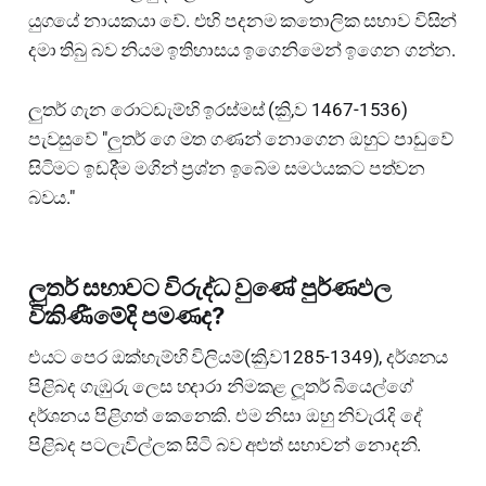
යුගයේ නායකයා වේ. එහි පදනම කතොලික සභාව විසින්
දමා තිබු බව නියම ඉතිහාසය ඉගෙනිමෙන් ඉගෙන ගන්න.
ලුතර් ගැන රොටඩැම්හි ඉරස්මස් (කිු,ව 1467-1536)
පැවසුවේ "ලුතර් ගෙ මත ගණන් නොගෙන ඔහුට පාඩුවේ
සිටිමට ඉඩදි්ම මගින් ප්‍රශ්න ඉබේම සමථයකට පත්වන
බවය."
ලුතර් සභාවට විරුද්ධ වුණේ පුර්ණඵල
විකිණීමේදි පමණද?
එයට පෙර ඔක්හැම්හි විලියම්(කිු,ව1285-1349), දර්ශනය
පිළිබද ගැඹුරු ලෙස හදාරා නිමකළ ලූතර් බියෙල්ගේ
දර්ශනය පිළිගත් කෙනෙකි. එම නිසා ඔහු නිවැරැදි දේ
පිළිබද පටලැවිල්ලක සිටි බව අළුත් සභාවන් නොදනි.