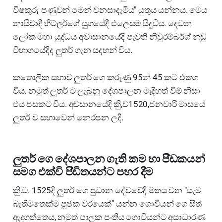
විෂකුරු පණුවන් මෙන් වනසාදැමිය" යුතුය යන්නය. මෙය
නාසිවාදි් හිට්ලර්ගේ යුගයේදී එලෙසම සිදුවිය. දෙවන
ලෝක මහා යුද්ධය අවාසානයේදි පැවති නිවුරම්බර්ග් නඩු
විභාගයේදිද ලුතර් ගැන සදහන් විය.
කතොලික සභාව ලුතර් ගෙ කරුණු 95න් 45 කට එකග
විය. නමුත් ලුතර් ට ලැබුනු දේශපාලන මැදිහත් විම් නිසා
එය පසකට විය. අවසානයේදි කිු,ව1520,ජනවාරි මාසයේ
ලුතර් ව සභාවෙන් නෙරපන ලදි.
ලුතර් ගෙ දේශපාලන ගැති කම හා පි්ඩකයන්
සමග එක්වි පි්ඩිතයන්ට පහර දි්ම
කිු.ව. 1525දි ලුතර් ගෙ ⁣පුධාන දේවවේදි මතය වන "සැම
බැතිමතෙක්ම පූජක වරයෙක්" යන්න ගොවියන් ගෙ සිත්
ඇදගත්තෙය, නමුත් පාලක පංතිය ගොවියන්ට අසාධාරණ