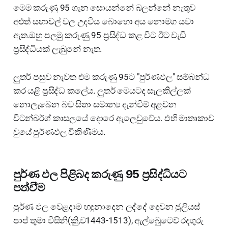
මෙම කරුණු 95 ගැන සොයන්නේ බලන්නේ නැතුව
අළුත් සභාවල් වල උදවිය බොහො අය නොමග යවා
ඇත.ඔහු පලමු කරුණු 95 ප්‍රසිද්ධ කළ විට ඊට වැඩි
ප්‍රසිද්ධියක් ලැබුනේ නැත.
ලුතර් පසුව නැවත එම කරුණු 95ට "පුර්ණඵල" සම්බන්ධ
කර යළි ප්‍රසිද්ධ කලේය. ලුතර් මෙයටද සැලකිල්ලක්
නොලැබෙන බව සිතා සමාන්‍ය දැන්විම් අළවන
විටන්බර්ග් කාසලයේ දොරෙ ඇලෙවුවේය. එහි මාතෘකාව
වුයේ පුර්ණඵල විකිණිමය.
පුර්ණ ඵල පිළිබද කරුණු 95 ප්‍රසිද්ධියට
පත්වි්ම
පුර්ණ ඵල වෙළදාම හදුනාදෙන ලද්දේ දෙවන ජුලියස්
පාප් තුමා විසිනි(කිු,ව1443-1513), ඇල්බෙුටෙව් රදගුරු