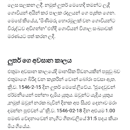
ලෙස සලකන ලදි්. නමුත් ලුතර් මෙහෙදි ⁣තමන්ට ලැදි
ගොවියන් අයින් කර පාලක රදලයන් ගෙ පැත්ත ගෙන.
මෙසේ කියේය, "මිණිමරු හොරමුලක් වන ගොවියන්ට
විරුද්ධව අවිගන්න" එහිදි ගොවියන් විශාල සංඛ්‍යාවක්
මරණය⁣ට පත් කරන ලදි.
ලුතර් ගෙ අවසාන කාලය
එතුමා අවසාන කාලයේදි මානසික පිඩනයකින් පසුවු බව
එතුමාගෙ බිරිද වන කැතරින් වොන් බෝරා පවසා ඇත.
කිු.ව. 1546-2-15 දින ලුතර් මෙසේ ලිවේය. "ජුදෙවුවන්
ජර්මනියෙන් පන්නා දැමිය යුතුය. ඔවුන්ට යැදිය යුතුය
,නමුත් ඔවුන් නරක බැවින් දිනක අප සියළු දෙනාව මරා
දමන්න පුළුවන් ය" කිු.ව. 1546-02-18 දින අළුයම 1.00
පමණ වේදනාවෙන් නැගිට ගිතාවලියේ 31:5 පදය කියා
මිය ගියේය.