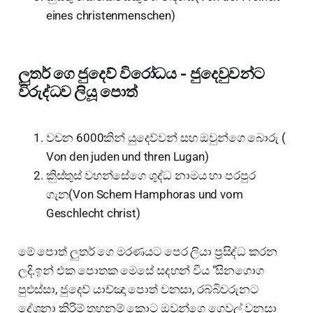
eines christenmenschen)
ලුතර් ගෙ ජුදෙව් විරෝධය - ජුදෙවුවන්ට
විරුද්ධව ලියූ පොත්
වචන 6000කින් යුදෙව්වන් සහ ඔවුන්ගෙ බොරු (
Von den juden und thren Lugan)
කිුස්තුස් වහන්සේගෙ ශුද්ධ නාමය හා පරපුර
ගැන(Von Schem Hamphoras und vom
Geschlecht christ)
මේ පොත් ලුතර් ගෙ මරණයට පෙර ලියා ප්‍රසිද්ධ කරන
ලදි.ඉන් එක පොතක මෙසේ සදහන් විය "සිනගොග
පුළුස්සා, ජුදෙව් යාච්ඤා පොත් වනසා, රබ්බිවරුනට
දේශනා කිරිම් තහනම් කොට ඔවුන්ගෙ ගෙවල් වනසා