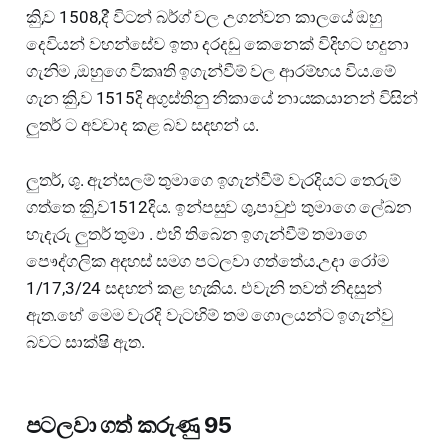
කිු,ව 1508,දි් විටන් බර්ග් වල උගන්වන කාලයේ ඔහු
දෙවියන් වහන්සේව ඉතා දරදඩු කෙනෙක් විදිහට හදුනා
ගැනිම ,ඔහුගෙ විකෘති ඉගැන්වීම් වල ආරම්භය විය.මේ
ගැන කිු,ව 1515දි අගුස්තිනු නිකායේ නායකයානන් විසින්
ලුතර් ට අවවාද කළ බව සදහන් ය.
ලුතර්, ශු. ඇන්සලම් තුමාගෙ ඉගැන්වීම් වැරදියට තෙරුම්
ගත්තෙ කිු,ව1512දිය. ඉන්පසුව ශු,පාවුළු තුමාගෙ ලේඛන
හැදැරු ලුතර් තුමා . එහි තිබෙන ඉගැන්වීම් තමාගෙ
පෞද්ගලික අදහස් සමග පටලවා ගත්තේය.උදා රෝම
1/17,3/24 සදහන් කළ හැකිය. එවැනි තවත් නිදසුන්
ඇත.හේ මෙම වැරදි වැටහිම් තම ගොලයන්ට ඉගැන්වු
බවට සාක්ෂි ඇත.
පටලවා ගත් කරුණු 95