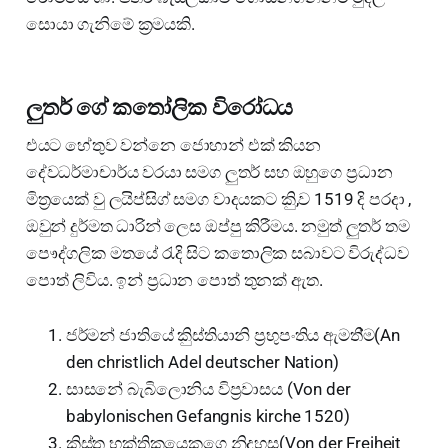
සොයා ගැනිමේ ක්‍රමයකි.
ලුතර් ගේ කතෝලික විරෝධය
එයට හේතුව වන්නෙ ජොහාන් එක් කියන
දේවධර්මාචාර්ය වරයා සමග ලුතර් සහ ඔහුගෙ ප්‍රධාන
මිත්‍රයෙක් වු ලයිප්සිග් සමග වාදයකට කිු,ව 1519 දි පරදා ,
ඔවුන් දුර්මත ධාරින් ලෙස ඔප්පු කිරීමය. නමුත් ලුතර් තම
පෞද්ගලික මතයේ රැදි සිට කතොලික සබාවට විරුද්ධව
පොත් ලිවිය. ඉන් ප්‍රධාන පොත් තුනක් ඇත.
ජර්මන් ජාතියේ කිුස්තියානි ප්‍රභුපංතිය ඇමති්ම(An
den christlich Adel deutscher Nation)
සාස⁣නේ බැබිලොනිය විප්‍රවාසය (Von der
babylonischen Gefangnis kirche 1520)
කිුස්තු භක්තිකයෙකුගෙ නිදහස(Von der Freiheit