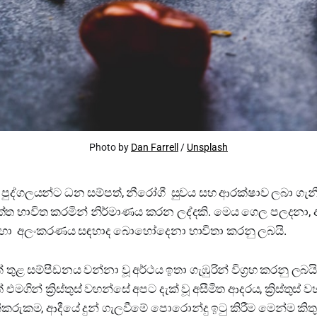
Photo by
Dan Farrell
/
Unsplash
 පුද්ගලයන්ට ධන සම්පත්, නීරෝගී සුවය සහ ආරක්ෂාව ලබා ගැනී
ේත භාවිත කරමින් නිර්මාණය කරන ලද්දකි. මෙය ගෙල පලදනා,
ව හා අලංකරණය සඳහාද බොහෝදෙනා භාවිතා කරනු ලබයි.
තුළ සම්පීඩනය වන්නා වූ අර්ථය ඉතා ගැඹුරින් විග්‍රහ කරනු ලබය
එමගින් ක්‍රිස්තුස් වහන්සේ අපට දැක් වූ අසීමිත ආදරය, ක්‍රිස්තුස
ීකරුකම, ආදීයේ දුන් ගැලවීමේ පොරොන්දු ඉටු කිරීම මෙන්ම කි