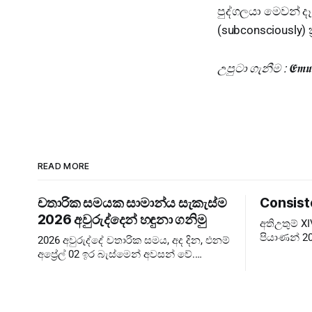
පුද්ගලයා මෙවන් ද
(subconsciously)
උපුටා ගැනීම : 𝕰𝖒𝖚
READ MORE
චතාරික සමයක සාමාන්ය සැකැස්ම
Consist
2026 අවුරුද්දෙන් හඳුනා ගනිමු
අතිඋතුම් 
පියාණන් 20
2026 අවුරුද්දේ චතාරික සමය, අද දින, එනම්
බලාපොරොත්
අප්‍රේල් 02 ඉර බැස්මෙන් අවසන් වේ.
පැවැත්වීම 
කෙතරම් පැහැදිළි කිරීම් දුන්නත් බොහෝ
Extraordin
අය දවස් ගණන පටලවා ගනිති. දවස් 40
ඉවරයි, නිරහාරය