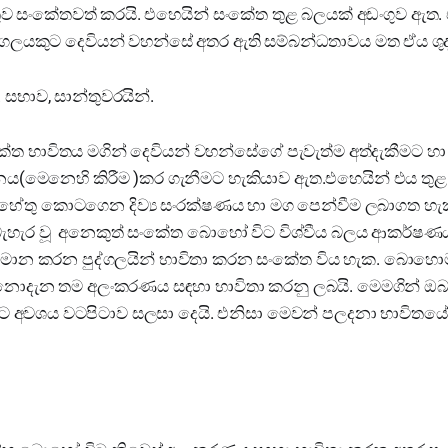
 සංකේතවත් කරයි. එහෙයින් සංකේත තුළ බලයක් අඩංගුව ඇත.
්ගලයකුට දෙවියන් වහන්සේ අතර ඇති සම්බන්ධතාවය මත ඒය ශුද
ු. සභාව, සාන්තුවරයින්.
ේත භාවිතය මගින් දෙවියන් වහන්සේගේ පැවැත්ම අත්දැකීමට හ
ය(මෙනෙහි කිරීම )කර ගැනීමට හැකියාව ඇත.එහෙයින් එය තුළ 
ේතු කොටගෙන දිව්‍ය සංරක්ෂණය හා මග පෙන්වීම ලබාගත හැක
බැහැර වූ අනෙකුත් සංකේත බොහෝ විට විශ්වීය බලය ආකර්ෂණ
ාමාන කරන පුද්ගලයින් භාවිතා කරන සංකේත විය හැක. බොහො
 නොදැන තම අලංකරණය සඳහා භාවිතා කරනු ලබයි. මෙමගින් 
ට අවශය වටපිටාව සලසා දෙයි. එනිසා මෙවන් පලදනා භාවිතයේදී