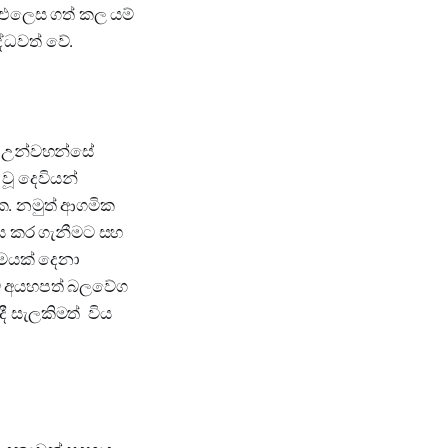
 එලෙස ගත් කල යම්
්ධවත් වේ.
ා උන්වහන්සේ
වූ දෙවියන්
. නමුත් ආගමික
ය කර ගැනීමට සහ
මයක් දෙනා
ඔබ අයහපත් බලවේග
 සැලකිමත් විය