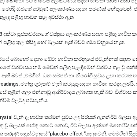
ලිඟු බොහෝ විට නිවෙස් අලංකරණය සඳහා භාවිතා කරන අතර ප
ි. මෙහිදී ඔබගේ අරමුණ අලංකරණය සඳහා පමණක් හේතුවෙන් එහි 
ුළද පළිඟු භාවිත කළ අවස්ථා ඇත.
3 දක්වා පූජකවරයාගේ වස්ත්‍රය අලංකරණය සඳහා පළිඟු භාවිත ක
් පළිඟු තුල කිසිදු හෝ බලයක් ඇති බවට ගම්‍ය වනුයේ නැත.
මාජයේ බොහෝ දෙනා මේවා භාවිතා කරනුයේ එවැන්නක් සඳහා 
 විශ්වාසය නම් මෙවන් පලිගු පැළඳීමෙන් විශ්වය තුළ වූ ශක්
 ඇති බවත් ;එමගින් ධන සම්පත් හා නිරෝගී සුවය ළඟා කරගත හ
adings, මන්ත්‍ර ගුරුකම් වැනි කටයුතු සඳහා භාවිතා කරනු ලබයි
්සේ තුළින් ගලා එන්නාවූ ආශිර්වාදය ලබාගත හැකි බව විශ්වා
්වීම් වලටද පටහැනිය.
rystal වැනි දෑ භාවිත කරමින් සුවය ලද පිරිසක් ඇතත් ඊට බලපා 
ු වූ බලයක්‌ හේතු කොට නොව, ඊට බලපා ඇත්තේ මනෝවිද්‍යා
ක කරුණු හඳුන්වනුයේ "placebo effect "යනුවෙනි. මෙමගින් සිද