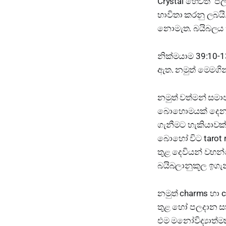
Crystal හෙවත් ප
භාවිතා කරනු ලබය
නොමැත. බයිබලය ත
නික්මයාම 39:10-1
ඇත. නමුත් මෙමගින
නමුත් වත්මන් ස
බොහොමයක් දෙනාගේ
ගැනීමට හැකියාවක්
බොහෝ විට tarot re
තුළ දෙවියන් වහන
බයිබලානුකූල ඉගැන
නමුත් charms හා c
තුළ හෝ පලදාන සත
එම මනෝවිද්‍යාත්ම