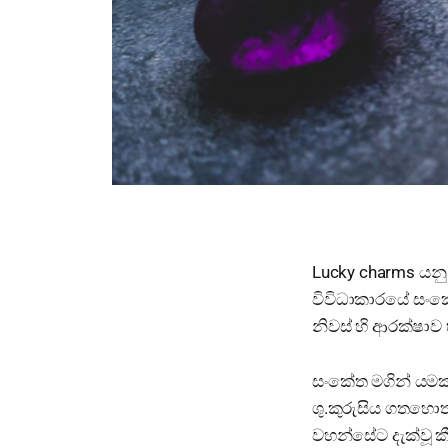
Lucky charms යනු
විවිධාකාරයේ සංක
නිවස් හි ආරක්ෂා
සංකේත මගින් යමක් 
ශු.කුරුසිය ගතහොත් 
වහන්සේට දැක්වූ ක