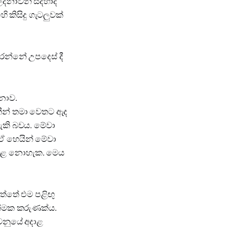
ලදනාවන් සදහාද
කිසිදු ගැටලුවක්
රන්නේ උපදෙස් දී
නොව.
තීන් තමා වෙතට ඇද
ැකි බවය. මේවා
. ඒ හෙයින් මේවා
ස කළ නොහැක. මෙය
ඇත්තේ එම පළිඟු
ත්මක කරුණක්ය.
ුවනුයේ අදාළ