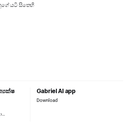
ුගේ යටි සිතෙහි
ත්‍යක්ෂ
Gabriel AI app
Download
ා
්‍යය ❌