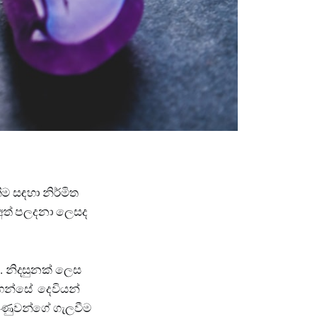
ම සඳහා නිර්මිත
 අත් පලදනා ලෙසද
ි. නිදසුනක් ලෙස
් වහන්සේ දෙවියන්
තුණුවන්ගේ ගැලවීම