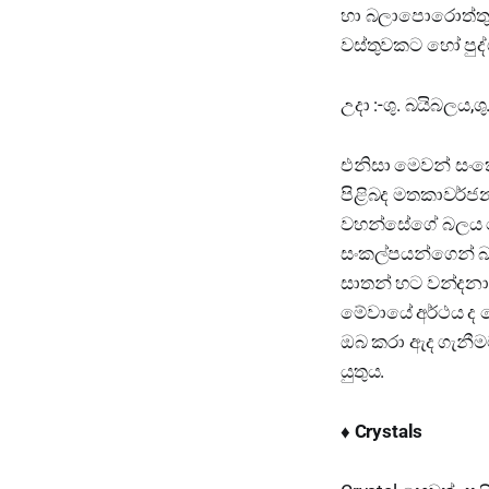
හා බලාපොරොත්තුව
වස්තුවකට හෝ පුද
උදා :-ශු. බයිබලය,ශ
එනිසා මෙවන් සංක
පිළිබද මතකාවර්ජන
වහන්සේගේ බලය හ
සංකල්පයන්ගෙන් 
සාතන් හට වන්දන
මේවායේ අර්ථය ද
ඔබ කරා ඇද ගැනීම
යුතුය.
♦️ Crystals