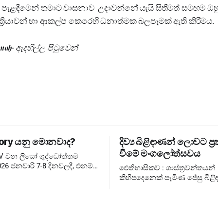
ෑ පැළඳීමෙන් තමාට වාසනාව උදාවන්නේ යැයි සිතීමත් සමඟම ඔහ
 ක්‍රියාවන් හා ආකල්ප කෙරෙහි ධනාත්මක බලපෑමක් ඇති කිරීමය.
𝖓𝖆𝖍- ඇදහිල්ල පිටුවෙන්
ory යනු මොනවාද?
දිව්‍ය බිළිඳාණන් ලොවට ප්‍ර
වීමේ මංගලෝත්සවය
XIV වන ලියෝ ශුද්ධෝත්තම
26 ජනවාරි 7-8 දිනවලදී, එනම්
ඓතිහාසිකව : ශාස්ත්‍රවන්තයන්
තුවේ ජුබිලිය අවසන් වූ වහා
කිහිපදෙනෙක් පැමිණ ජේසු බිළිඳ
සඳහා, එතුමන්ගේ පළමු
බැහැදැකීම එහෙත් දේව වන්දනාත්මකව
ary Consistory කැඳවා
රජුන්ට ❌ රජතුන් කට්ටුවේ මංගල
ලොවට ✅ දේව