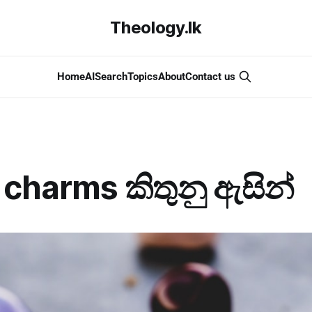
Theology.lk
Home
AI
Search
Topics
About
Contact us
charms කිතුනු ඇසින්