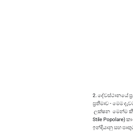
2. දේවස්ථානයේ ප්
ප්‍රතිමාව - මෙම දැ
ලක්ෂන මෙන්ම කිසි
Stile Popolare)
ඉන්දියානු සහ පෘතු