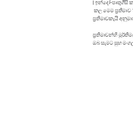
| ඉන්දෝ-පෘතුගීසි 
කල මෙම ප්‍රතිමා
ප්‍රතිමාවකැයි අනු
ප්‍රතිමාවන්හි මූර
ඔබ සැමට සුභ මංග