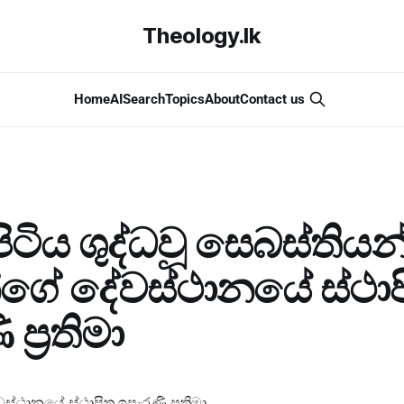
Theology.lk
Home
AI
Search
Topics
About
Contact us
ිටිය ශුද්ධවූ සෙබස්තියන
න්ගේ දේවස්ථානයේ ස්ථා
ප්‍රතිමා