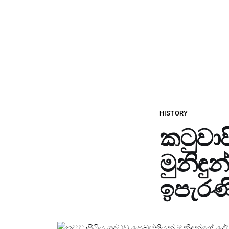
HISTORY
කටුවාප
මුනිඳු
ඉපැරණි 