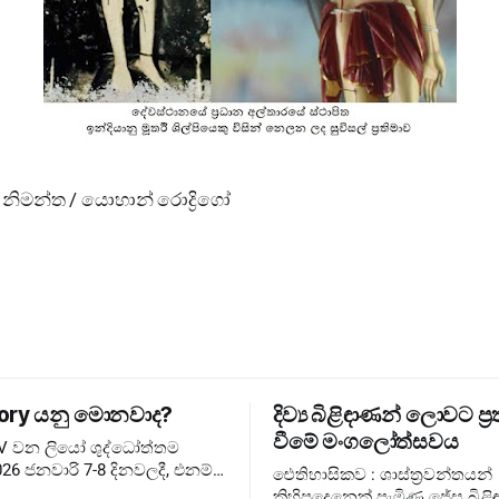
නිමන්ත / යොහාන් රොද්‍රිගෝ
ory යනු මොනවාද?
දිව්‍ය බිළිඳාණන් ලොවට ප්‍ර
වීමේ මංගලෝත්සවය
XIV වන ලියෝ ශුද්ධෝත්තම
26 ජනවාරි 7-8 දිනවලදී, එනම්
ඓතිහාසිකව : ශාස්ත්‍රවන්තයන්
තුවේ ජුබිලිය අවසන් වූ වහා
කිහිපදෙනෙක් පැමිණ ජේසු බිළිඳ