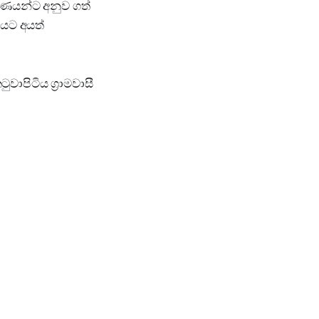
රූපණයන්ට අනුව ගත්
ගයට අයත්
ාපිටිය ග්‍රාමවාසී