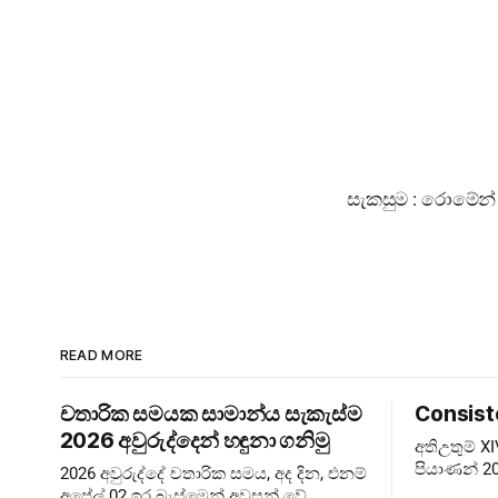
සැකසුම : රොමේන් 
READ MORE
චතාරික සමයක සාමාන්ය සැකැස්ම
Consist
2026 අවුරුද්දෙන් හඳුනා ගනිමු
අතිඋතුම් 
පියාණන් 20
2026 අවුරුද්දේ චතාරික සමය, අද දින, එනම්
බලාපොරොත්
අප්‍රේල් 02 ඉර බැස්මෙන් අවසන් වේ.