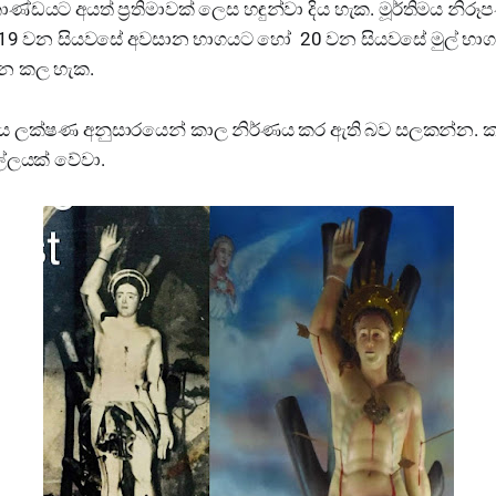
කාණ්ඩයට අයත් ප්‍රතිමාවක් ලෙස හඳුන්වා දිය හැක. මූර්තිමය නි
ව 19 වන සියවසේ අවසාන භාගයට හෝ 20 වන සියවසේ මුල් භා
මාන කල හැක.
්තිමය ලක්ෂණ අනුසාරයෙන් කාල නිර්ණය කර ඇති බව සලකන්න. කටුව
ල්ලයක් වේවා.