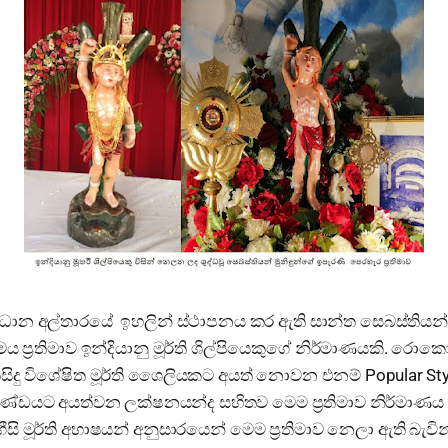
‍රධාන අල්තාරයේ ඉහලින් ස්ථාපනය කර ඇති සාන්ත සෙබස්තියන් 
වමය ප්‍රතිමාව ඉන්දියානු මූර්ති ශිල්පියෙකුගේ නිර්මාණයකි. රොක
දු විශේෂිත මූර්ති ශෛලියකට අයත් නොවන එනම් Popular Style 
 කාණ්ඩයට අයත්වන ලක්ෂනයන්ද සහිතව මෙම ප්‍රතිමාව නිර්මාණ
ගීසි මූර්ති අභාෂයන් අනුසාරයෙන් මෙම ප්‍රතිමාව නෙලා ඇති බැවි