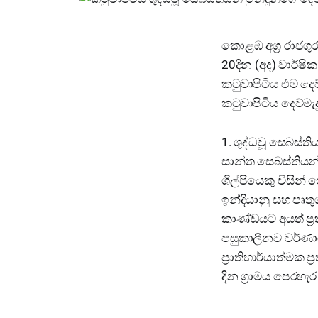
කොළඹ අග්‍ර රාජගුර
20දින (අද) වාර්ෂ
කටුවාපිටිය එම දෙව්
කටුවාපිටිය දෙව්මැ
1. ශුද්ධවූ සෙබස්ත
සාන්ත සෙබස්තියන් 
ශිල්පියෙකු විසින
ඉන්දියානු සහ පෘතු
කාණ්ඩයට අයත් ප්‍ර
පසුකාලීනව වර්ණ
ප්‍රාතිහාර්යාත්මක
දින ග්‍රාමය පෙරහැ