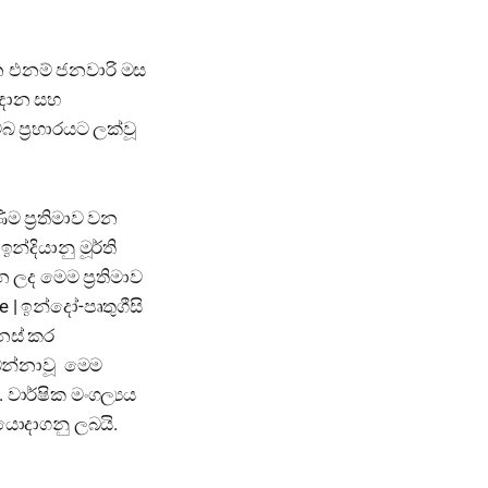
දින එනම් ජනවාරි මස
 කඳාන සහ
බ ප්‍රහාරයට ලක්වූ
ිම ප්‍රතිමාව වන
්දියානු මූර්ති
ලද මෙම ප්‍රතිමාව
 | ඉන්දෝ-පෘතුගීසි
ෙනස් කර
බන්නාවූ මෙම
වාර්ෂික මංගල්‍යය
 යොදාගනු ලබයි.