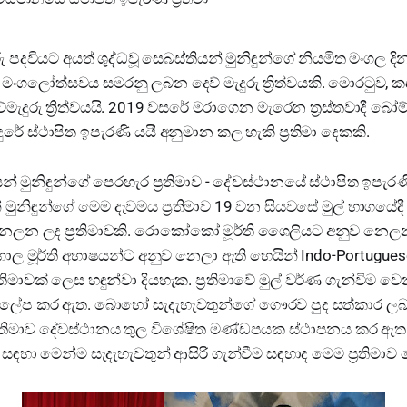
ු පදවියට අයත් ශුද්ධවූ සෙබස්තියන් මුනිඳුන්ගේ නියමිත මංගල 
ික මංගලෝත්සවය සමරනු ලබන දෙව් මැදුරු ත්‍රිත්වයකි. මොරටුව,
මැදුරු ත්‍රිත්වයයි. 2019 වසරේ මරාගෙන මැරෙන ත්‍රස්තවාදී බෝම්
දුරේ ස්ථාපිත ඉපැරණි යයී අනුමාන කල හැකි ප්‍රතිමා දෙකකි.
ියන් මුනිඳුන්ගේ පෙරහැර ප්‍රතිමාව - දේවස්ථානයේ ස්ථාපිත ඉපැරණ
මුනිඳුන්ගේ මෙම දැවමය ප්‍රතිමාව 19 වන සියවසේ මුල් භාගයේදී ඉන
් නෙලන ලද ප්‍රතිමාවකි. රොකෝකෝ මූර්ති ශෛලියට අනුව නෙලන 
ගාල මූර්ති අභාෂයන්ට අනුව නෙලා ඇති හෙයින් Indo-Portuguese
තිමාවක් ලෙස හඳුන්වා දියහැක. ප්‍රතිමාවේ මුල් වර්ණ ගැන්වීම ව
ාලේප කර ඇත. බොහෝ සැදැහැවතුන්ගේ ගෞරව පුද සත්කාර ල
 ප්‍රතිමාව දේවස්ථානය තුල විශේෂිත මණ්ඩපයක ස්ථාපනය කර ඇත. 
ර සඳහා මෙන්ම සැදැහැවතුන් ආසිරි ගැන්වීම සඳහාද මෙම ප්‍රතිමාව