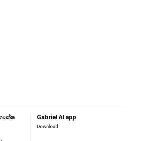
ත්‍යක්ෂ
Gabriel AI app
Download
ා