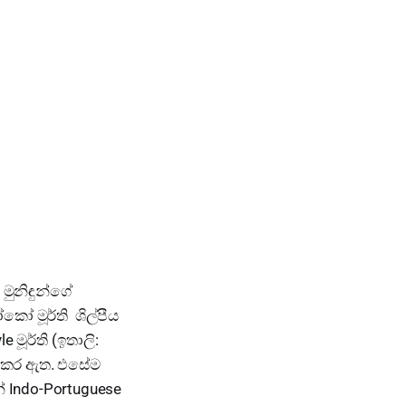
මුනිඳුන්ගේ
ෝකෝ මූර්ති ශිල්පීය
මූර්ති (ඉතාලි:
ය කර ඇත. එසේම
න් Indo-Portuguese