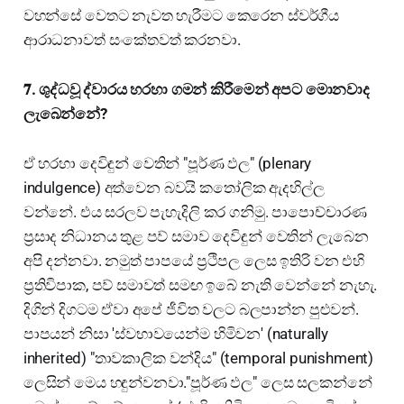
වහන්සේ වෙතට නැවත හැරීමට කෙරෙන ස්වර්ගීය
ආරාධනාවත් සංකේතවත් කරනවා.
𝟕. ශුද්ධවූ ද්වාරය හරහා ගමන් කිරීමෙන් අපට මොනවාද
ලැබෙන්නේ?
ඒ හරහා දෙවිඳුන් වෙතින් "පූර්ණ ඵල" (plenary
indulgence) අත්වෙන බවයි කතෝලික ඇදහිල්ල
වන්නේ. එය සරලව පැහැදිලි කර ගනිමු. පාපොච්චාරණ
ප්‍රසාද නිධානය තුළ පව් සමාව දෙවිඳුන් වෙතින් ලැබෙන
අපි දන්නවා. නමුත් පාපයේ ප්‍රථිපල ලෙස ඉතිරි වන එහි
ප්‍රතිවිපාක, පව් සමාවත් සමඟ ඉබේ නැති වෙන්නේ නැහැ.
දිගින් දිගටම ඒවා අපේ ජීවිත වලට බලපාන්න පුළුවන්.
පාපයන් නිසා 'ස්වභාවයෙන්ම හිමිවන' (naturally
inherited) "තාවකාලික වන්දිය" (temporal punishment)
ලෙසින් මෙය හඳුන්වනවා."පූර්ණ ඵල" ලෙස සලකන්නේ