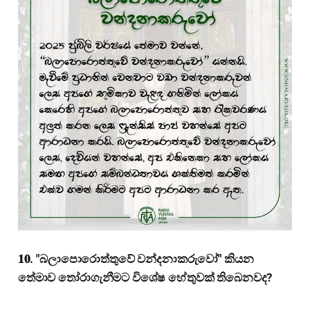
𝟏𝟎. "බලාපොරොත්තුවේ වන්දනාකරුවෝ" කියන
තේමාව තෝරාගැනීමට විශේෂ හේතුවක් තිබෙනවද?