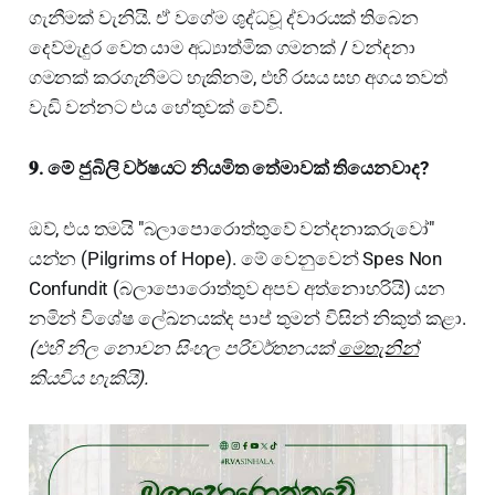
ගැනීමක් වැනියි. ඒ වගේම ශුද්ධවූ ද්වාරයක් තිබෙන
දෙව්මැදුර වෙත යාම අධ්‍යාත්මික ගමනක් / වන්දනා
ගමනක් කරගැනීමට හැකිනම්, එහි රසය සහ අගය තවත්
වැඩි වන්නට එය හේතුවක් වේවි.
𝟗. මේ ජුබිලි වර්ෂයට නියමිත තේමාවක් තියෙනවාද?
ඔව්, එය තමයි "බලාපොරොත්තුවේ වන්දනාකරුවෝ"
යන්න (Pilgrims of Hope). මේ වෙනුවෙන් Spes Non
Confundit (බලාපොරොත්තුව අපව අත්නොහරියි) යන
නමින් විශේෂ ලේඛනයක්ද පාප් තුමන් විසින් නිකුත් කළා.
(එහි නිල නොවන සිංහල පරිවර්තනයක්
මෙතැනින්
කියවිය හැකියි).