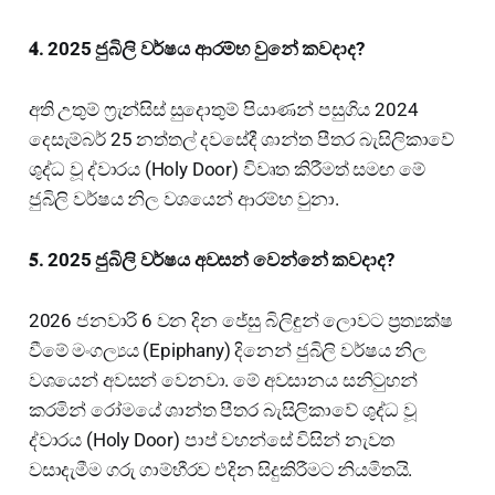
𝟒. 2025 ජුබිලි වර්ෂය ආරම්භ වුනේ කවදාද?
අති උතුම් ෆ්‍රැන්සිස් සුදොතුම් පියාණන් පසුගිය 2024
දෙසැම්බර් 25 නත්තල් දවසේදී ශාන්ත පීතර බැසිලිකාවේ
ශුද්ධ වූ ද්වාරය (Holy Door) විවෘත කිරීමත් සමඟ මේ
ජුබිලි වර්ෂය නිල වශයෙන් ආරම්භ වුනා.
𝟓. 2025 ජුබිලි වර්ෂය අවසන් වෙන්නේ කවදාද?
2026 ජනවාරි 6 වන දින ජේසු බිලිඳුන් ලොවට ප්‍රත්‍යක්ෂ
වීමේ මංගල්‍යය (Epiphany) දිනෙන් ජුබිලි වර්ෂය නිල
වශයෙන් අවසන් වෙනවා. මේ අවසානය සනිටුහන්
කරමින් රෝමයේ ශාන්ත පීතර බැසිලිකාවේ ශුද්ධ වූ
ද්වාරය (Holy Door) පාප් වහන්සේ විසින් නැවත
වසාදැමීම ගරු ගාම්භීරව එදින සිදුකිරීමට නියමිතයි.