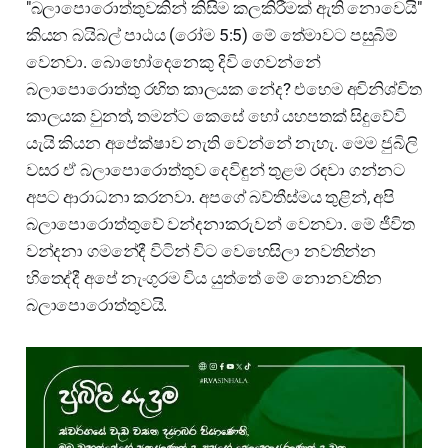
"බලාපොරොත්තුවකින් කිසිම කලකිරීමක් ඇති නොවෙයි"
කියන බයිබල් පාඨය (රෝම 5:5) මේ තේමාවට පසුබිම්
වෙනවා. බොහෝදෙනෙකු දිවි ගෙවන්නේ
බලාපොරොත්තු රහිත කාලයක නේද? එහෙම අවිනිශ්චිත
කාලයක වුනත්, තමන්ට කෙසේ හෝ යහපතක් සිදුවේවි
යැයි කියන අපේක්ෂාව නැති වෙන්නේ නැහැ. මෙම ජුබිලි
වසර ඒ බලාපොරොත්තුව දෙවිඳුන් තුළම රඳවා ගන්නට
අපට ආරාධනා කරනවා. අපගේ බව්තීස්මය තුළින්, අපි
බලාපොරොත්තුවේ වන්දනාකරුවන් වෙනවා. මේ ජීවිත
වන්දනා ගමනේදී විටින් විට වෙහෙසිලා නවතින්න
හිතෙද්දී අපේ නැංගුරම විය යුත්තේ මේ නොනවතින
බලාපොරොත්තුවයි.