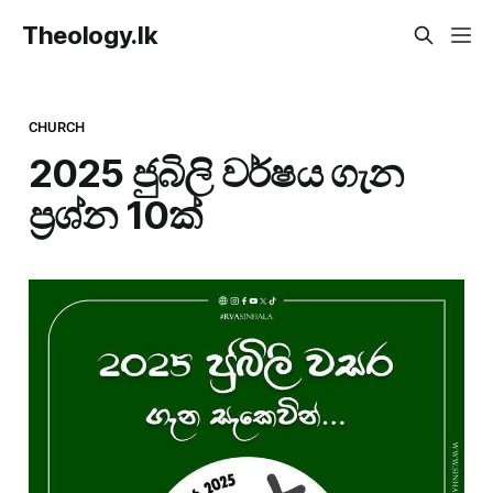
Theology.lk
CHURCH
2025 ජුබිලි වර්ෂය ගැන
ප්‍රශ්න 10ක්