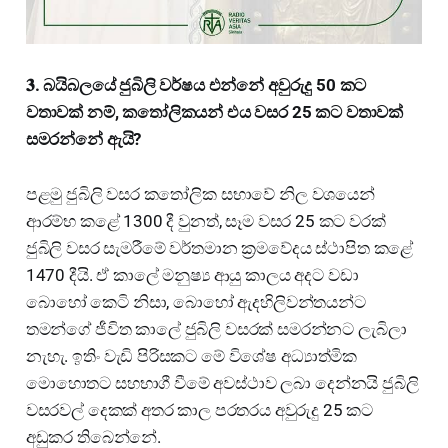
𝟑. බයිබලයේ ජුබිලි වර්ෂය එන්නේ අවුරුදු 50 කට
වතාවක් නම්, කතෝලිකයන් එය වසර 25 කට වතාවක්
සමරන්නේ ඇයි?
පළමු ජුබිලි වසර කතෝලික සභාවේ නිල වශයෙන්
ආරම්භ කළේ 1300 දී වුනත්, සෑම වසර 25 කට වරක්
ජුබිලි වසර සැමරීමේ වර්තමාන ක්‍රමවේදය ස්ථාපිත කළේ
1470 දීයි. ඒ කාලේ මනුෂ්‍ය ආයු කාලය අදට වඩා
බොහෝ කෙටි නිසා, බොහෝ ඇදහිලිවන්තයන්ට
තමන්ගේ ජීවිත කාලේ ජුබිලි වසරක් සමරන්නට ලැබිලා
නැහැ. ඉතිං වැඩි පිරිසකට මේ විශේෂ අධ්‍යාත්මික
මොහොතට සහභාගී වීමේ අවස්ථාව ලබා දෙන්නයි ජුබිලි
වසරවල් දෙකක් අතර කාල පරතරය අවුරුදු 25 කට
අඩුකර තිබෙන්නේ.