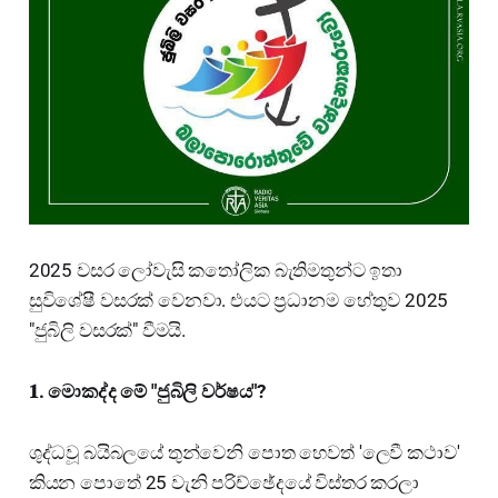
2025 වසර ලෝවැසි කතෝලික බැතිමතුන්ට ඉතා
සුවිශේෂී වසරක් වෙනවා. එයට ප්‍රධානම හේතුව 2025
"ජුබිලි වසරක්" වීමයි.
𝟏. මොකද්ද මේ "ජුබිලි වර්ෂය"?
ශුද්ධවූ බයිබලයේ තුන්වෙනි පොත හෙවත් 'ලෙවී කථාව'
කියන පොතේ 25 වැනි පරිච්ඡේදයේ විස්තර කරලා