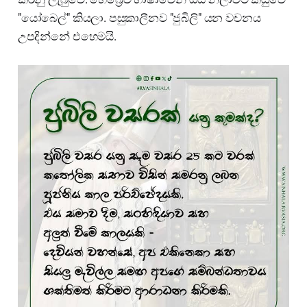
"යෝබෙල්" කියලා. පසුකාලීනව "ජුබිලි" යන වචනය
උපදින්නේ එහෙමයි.