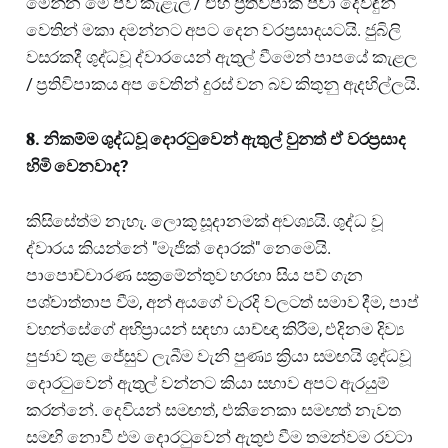
මෙන්න මේ පව් කැළැල් / එහි ප්‍රතිවිපාක පවා දෙවිඳුන්
වෙතින් මකා දමන්නට අපට දෙන වරප්‍රසාදයටයි. ජුබිලි
වසරකදී ශුද්ධවූ ද්වාරයෙන් ඇතුල් වීමෙන් පාපයේ කැළල
/ ප්‍රතිවිපාකය අප වෙතින් දුරස් වන බව කිතුනු ඇදහිල්ලයි.
𝟖. නිකම්ම ශුද්ධවූ දොරටුවෙන් ඇතුල් වුනත් ඒ වරප්‍රසාද
හිමි වෙනවාද?
කිසිසේත්ම නැහැ. ලොකු සූදානමක් අවශ්‍යයි. ශුද්ධ වූ
ද්වාරය කියන්නේ "මැජික් දොරක්" නෙමෙයි.
පාපොච්චාරණ සක්‍රමේන්තුව හරහා සිය පව් ගැන
පශ්චාත්තාප වීම, අන් අයගේ වැරදි වලටත් සමාව දීම, පාප්
වහන්සේගේ අභිප්‍රායන් සඳහා යාච්ඥා කිරීම, එදිනම දිව්‍ය
පුජාව තුළ ජේසුව ලැබීම වැනි පුණ්‍ය ක්‍රියා සමඟයි ශුද්ධවූ
දොරටුවෙන් ඇතුල් වන්නට කියා සභාව අපට ඇරයුම්
කරන්නේ. දෙවියන් සමඟත්, එකිනෙකා සමඟත් නැවත
සමඟි නොවී එම දොරටුවෙන් ඇතුළු වීම තමන්වම රවටා