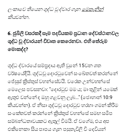
ලංකාවෙ තියෙන ශුද්ධ වූ ද්වාර ගැන
මෙතැනින්
කියවන්න.
𝟔. ජුබිලි වසරකදී සෑම පදවියකම ප්‍රධාන දේවස්ථානවල
ශුද්ධ වූ ද්වාරයන් විවෘත කෙරෙනවා. එහි තේරුම
මොකද්ද?
ශුද්ධ ද්වාරයේ සම්ප්‍රදාය ඇති වුනේ 15වන ශත
වර්ෂයේදීයි. ශුද්ධවූ දොරටුවෙන් සංඛේතවත් කරන්නේ
ජේසුස් ක්‍රිස්තුස් වහන්සේවයි. වරෙක උන්වහන්සේ
මෙලෙස පවසනවා: "දොරටුව මම ය; මා තුළින් යමෙක්
ඇතුළු වන්නේ ද ඔහු ගළවනු ලැබ..." (ජොහාන් 10:9
කියවන්න). ඒ නිසා ශුද්ධවූ දොරටුව හරහා ගමන් කිරීම
සංකේතවත් කරන්නේ ක්‍රිස්තුස් වහන්සේ සමඟ සමීප
සම්බන්ධතාවයකට ඇතුල් වීමයි. ඒ වගේම, එය අප
එකිනෙකා සිය පාපය ගැන පසුතැවිලි වී දෙවියන්