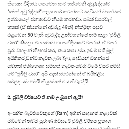
තියෙන විදිහට, ගතවෙන සෑම හත්වෙනි අවුරුද්දක්ම
"සබත් අවුරුද්දක්" ලෙස නම් කරන්නට දෙවියන් වහන්සේ
ඉශ්රායෙල් ජනතාවට නියම කරනවා. සබත් වසරවල්
හතක් (ඒ කියන්නේ අවුරුදු 49ක්) නික්මුනු පසුව
එළඹෙන 50 වැනි අවුරුද්ද උන්වහන්සේ නම් කළා "ජුබිලි
වසර" කියලා. එය සමාව හා සංහිඳියාවේ වසරක්. ඒ වසර
පුරා වහලුන් නිදහස් කර, ණය කපා දමා, ඉඩම් එහි මුල්
අයිතිකරුවන්ට නැවත ලබා දීලා, දෙවියන් වහන්සේ
සමඟත් එකිනෙකා සමඟත් නැවත සමඟි වීමේ වසර තමයි
මේ "ජුබිලි වසර". අපි අදත් සමරන්නේ ඒ බයිබලීය
සම්ප්‍රදායම තමයි කියුවොත් එය නිවැරදියි.
𝟐. ජුබිලි වර්ෂයට ඒ නම ලැබුනේ ඇයි?
අං සහිත බැටළුවෙකුගේ (Ram) අඟින් සාදාගත් නළාවක්
පිඹීමෙන් තමයි, පුරාණ ගිවිසුමේ ජුබිලි වර්ෂය ප්‍රකාශ
කරනු ලැබුවේ. හෙබ්‍රෙව් භාෂාවෙන් ඔය නලාවට කියුවේ