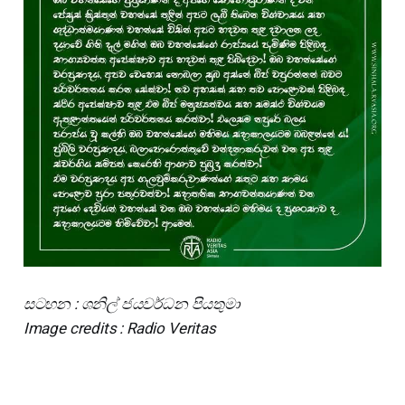
සටහන : ශනිල් ජයවර්ධන පියතුමා
Image credits : Radio Veritas