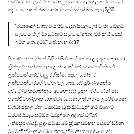
භක්තියෙන් උන්වහ්සේ අනුගමනය කලත් උන්වහන්සේ
අදහා නොගත් ජනතාවකට පැවසූවක් බව පැහැදිලියි.
"පියාණන් වහන්සේ මට දෙන සියල්ලෝ ම මා වෙතට
පැමිණෙතිල් මා වෙතට පැමිණෙන්නා මම කිසි සේත්
ඉවත නොදමමි" ජොහාන් 6:37
පියාණන්වහන්සේ විසින් සිත් අවදි කරන ලද අය බොහෝ
ක්‍රිස්තුස්වහන්සේ දැක උන්වහන්සේ වෙත පැමිනියත්,
උන්වහන්සේව මුලු මනින්න අදහා ගන්නට,
උන්වහන්සේගේ වචන වල සත්‍ය සම්පූර්ණයෙන්ම
අවබෝධ කරගන්නට අපහොසත් වුනා. මරණෙන් පසු
පුනර්ජීවන දිනක් සහ මරණයෙන් උත්ථානය උපරිමයෙන්
විශ්වාස කල ජන කොටස වූ පරිසිවරුන් හට වගේම
ධර්මිෂ්ඨයැයි සම්මත ඔවුන්ගේ අදහස් වලින්
උත්ප්‍රේරණයවූ ජුදා සමාජයට ක්‍රිස්තුස්වහන්සේගේ වචන
මුලුමනින්ම අවබෝධ කරගැනීම අපහසු වූවා. එයට