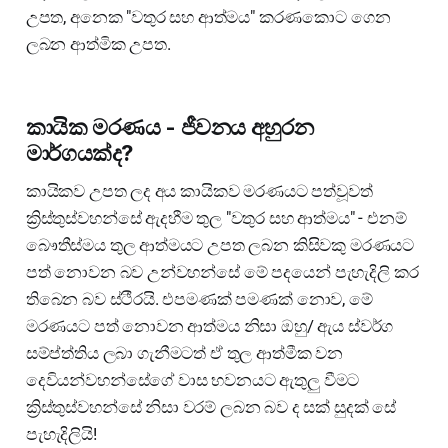
උපත, අනෙක "වතුර සහ ආත්මය" කරණකොට ගෙන
ලබන ආත්මික උපත.
කායික මරණය - ජීවනය අහුරන
මාර්ගයක්ද?
කායිකව උපත ලද අය කායිකව මරණයට පත්වූවත්
ක්‍රිස්තුස්වහන්සේ ඇදහීම තුල "වතුර සහ ආත්මය" - එනම්
බෞතීස්මය තුල ආත්මයට උපත ලබන කිසිවකු මරණයට
පත් නොවන බව උන්වහන්සේ මේ පදයෙන් පැහැදිලි කර
තිබෙන බව ස්ථීරයි. එපමණක් පමණක් නොව, මේ
මරණයට පත් නොවන ආත්මය නිසා ඔහු/ ඇය ස්වර්ග
සම්ප්ත්තිය ලබා ගැනීමටත් ඒ තුල ආත්මීක වන
දෙවියන්වහන්සේගේ වාස භවනයට ඇතුලු වීමට
ක්‍රිස්තුස්වහන්සේ නිසා වරම් ලබන බව ද සක් සුදක් සේ
පැහැදිලියි!