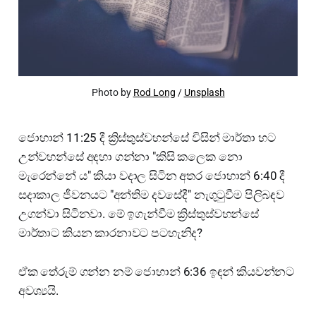
Photo by
Rod Long
/
Unsplash
ජොහාන් 11:25 දී ක්‍රිස්තුස්වහන්සේ විසින් මාර්තා හට
උන්වහන්සේ අදහා ගන්නා "කිසි කලෙක නො
මැරෙන්නේ ය" කියා වදාල සිටින අතර ජොහාන් 6:40 දී
සදාකාල ජීවනයට "අන්තිම දවසේදී" නැගුටුවීම පිලිබඳව
උගන්වා සිටිනවා. මේ ඉගැන්වීම ක්‍රිස්තුස්වහන්සේ
මාර්තාට කියන කාරනාවට පටහැනිද?
ඒක තේරුම් ගන්න නම් ජොහාන් 6:36 ඉඳන් කියවන්නට
අවශ්‍යයි.