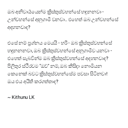
ඔබ අනිවාර්‍යයෙන්ම ක්‍රිස්තුස්වහන්සේ හඳුනනවා -
උන්වහන්සේ අනුගාමී වනවා.. එහෙත් ඔබ උන්වහන්සේ
අදහනවාද?
එසේ නම් ප්‍රශ්නය මෙයයි - හරි - ඔබ ක්‍රිස්තුස්වහන්සේ
හඳුනනනවා, ඔබ ක්‍රිස්තුස්වහන්සේ අනුගාමීව යනවා -
එහෙත් සැබවින්ම ඔබ ක්‍රිස්තුස්වහන්සේ අදහනවාද?
පිලිතුර ස්ථීරවම "ඔව්" නම්, ඔබ කිසිදා නොමියන
කෙනෙක් බවට ක්‍රිස්තුස්වහන්සේම පවසා සිටිනවා!
ඔය එය අයිති කරගත්තාද?
~ Kithunu LK