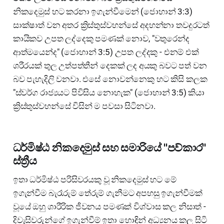
නිකදෙමුස් හට කරනා ඉගැන්වීමෙන් (ජොහාන් 3:3)
සාක්ෂාත් වන අතර ක්‍රිස්තුස්වහන්සේ අදහන්නා තවදුරටත්
කායිකව උපත ලද්දෙකු පමණක් නොව, "වතුරෙන්ද
ආත්මයෙන්ද" (ජොහාන් 3:5) උපත ලද්දකු - එනම් එක්
ශරීරයක් තුල උත්පත්තීන් දෙකක් ලද අයකු බවට පත් වන
බව පැහැදිලි වනවා. එසේ නොවන්නෙකු හට කිසි කලක
"ස්වර්ග රාජ්‍යයට පිවිසිය නොහැක" (ජොහාන් 3:5) කියා
ක්‍රිස්තුස්වහන්සේ විසින් ම පවසා සිටිනවා.
ධර්මිෂ්ඨ නිකදෙමුස් සහ සමාරියේ "පව්කාර"
ස්ත්‍රීය
ඉතා ධර්මිෂ්ඨ පරිසිවරයකු වූ නිකදෙමුස් හට මේ
ඉගැන්වීම බැරෑරුම් තේරුම් ගැනීමට අපහසු ඉගැන්වීමක්
වූයේ ඔහු ශාරීරික ජීවනය පමණක් විශ්වාස කල නිසාත් -
දිවැසිවරුන්ගේ ඉගැන්වීම් ඉතා හොඳින් අධ්‍යනය කල සිටි