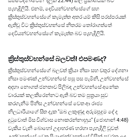
සිත්වේදනාවෙන්" (ලූක් 22:44) කල ප්‍රකාශයක් බව
පැහැදිලියි. එනම්, දෙවියන්වහන්සේගේ සහ
ක්‍රිස්තුස්වහන්සේගේ කැමැත්ත අතර යම් කිසි පරස්පරයක්
ඇතිවූ විට ක්‍රිස්තුස්වහන්සේ නිතරම තෝරාගත්තේ
දෙවියන්වහන්සේගේ කැමැත්ත බව පැහැදිලියි.
ක්‍රිස්තුස්වහන්සේ බලවත්! එපමණද?
ක්‍රිස්තුස්වහන්සේගේ බලවත් ක්‍රියා නිසා සහ චතුර දේශනා
නිසා පමණක් උන්වහන්සේ පසු පස පැමිනි, උන්වහන්සේ
අදහා නොගත් ජනතාව පිලිබඳ උන්වහන්සේ අනේක
වාරයක් කලකිරෙන්නට ඇති බව තම පුත්‍රයා සුව
කරගැනීම පිනිස උන්වහන්සේ වෙත ආ රාජ්‍ය
නිලධාරියාගේ සිත දැක "ඔබ ලකුණුද අරුමපුදුම දේ ද
දුටුවොත් මිස විශ්වාස නොකරන්නාහුය" (ජොහාන් 4:48)
වැකිය වැනි බොහෝ උදාහරණ හරහා පැහැදිලි වූවත්
උන්වහන්සේ වෙත පියාණන්වහන්සේ විසින් පවරන ලද