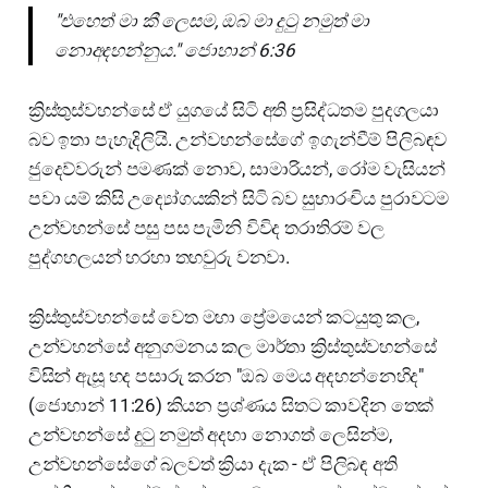
"එහෙත් මා කී ලෙසම, ඔබ මා දුටු නමුත් මා
නොඅදහන්නුය." ජොහාන් 6:36
ක්‍රිස්තුස්වහන්සේ ඒ යුගයේ සිටි අති ප්‍රසිද්ධතම පුදගලයා
බව ඉතා පැහැදිලියි. උන්වහන්සේගේ ඉගැන්වීම් පිලිබඳව
ජුදෙව්වරුන් පමණක් නොව, සාමාරියන්, රෝම වැසියන්
පවා යම් කිසි උද්‍යෝගයකින් සිටි බව සුභාරංචිය පුරාවටම
උන්වහන්සේ පසු පස පැමිනි විවිද තරාතිරම් වල
පුද්ගහල‍යන් හරහා තහවුරු වනවා.
ක්‍රිස්තුස්වහන්සේ වෙත මහා ප්‍රේමයෙන් කටයුතු කල,
උන්වහන්සේ අනුගමනය කල මාර්තා ක්‍රිස්තුස්වහන්සේ
විසින් ඇසූ හද පසාරු කරන "ඔබ මෙය අදහන්නෙහිද"
(ජොහාන් 11:26) කියන ප්‍රශ්ණය සිතට කාවදින තෙක්
උන්වහන්සේ දුටු නමුත් අදහා නොගත් ලෙසින්ම,
උන්වහන්සේගේ බලවත් ක්‍රියා දැක - ඒ පිලිබඳ අති