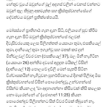
හේතුව වූයේ ඔවුන්ගේ මුල් අදහස් වලින් වෙනස් වන්නට
ඔවුන් තුල තිබුනු අකමැත්ත සහ ක්‍රිස්තුස්වහන්සේගේ
දේවත්වය ඔවුන් ප්‍රතික්ෂේපයයි.
මෝසස්ගේ ප්‍රාතිහාර්‍ය ගැන දැන සිටි, එලියාගේ සුව කිරීම
ගැන දැන සිටි ඔවුන් ක්‍රිස්තුස්වහන්සේ බලවත්
දිවැසිවරයෙකු ලෙස පිලිගත්තත් යෙසායා තුමා, එසකියෙල්
තුමා, දානියෙල් තුමා ඉගැන්වූ සහ මතක් කර දුන්
මිනිවලවල් විවර වන (එසකියෙල් 37), මල මිනී නැගිටින
(යෙසායා 26) අන්තිම දවසේ අග්‍රදූත මයිකල් විසින්
(දානියෙල් 12) පොලවේ දූවිලි මෙන් සැතපී සිටින
විශ්වාසකයින් නැගිටුවන පුනර්ජීවනයේ දිනක් පිලිබඳ මිස
ක්‍රිස්තුස්වහන්සේ විසින් පොරොන්දුවූ, උන්වහන්සේ
විසින්ම කියන ලද "මා අදහාගන්නා කිසිවෙක් කිසි කලෙක
නො මැරෙන්නේ ය" (ජොහාන් 11:25) කියන
පොරොන්දුව පිලිගන්නට සිත් විවර වීමක් තිබුනේ නෑ.