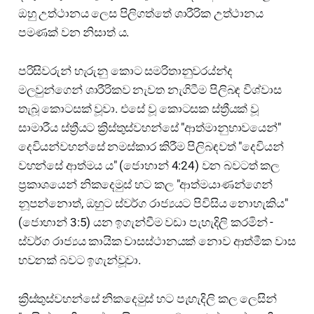
ඔහු උත්ථානය ලෙස පිලිගත්තේ ශාරීරික උත්ථානය
පමණක් වන නිසාත් ය.
පරිසිවරුන් හැරුනු කොට සමරිතානුවරය්න්ද
මලවුන්ගෙන් ශාරීරිකව නැවත නැගිටීම පිලිබඳ විශ්වාස
තැබූ කොටසක් වූවා. එසේ වූ කොටසක ස්ත්‍රීයක් වූ
සාමාරීය ස්ත්‍රීයට ක්‍රිස්තුස්වහන්සේ "ආත්මානුභාවයෙන්"
දෙවියන්වහන්සේ නමස්කාර කිරීම පිලිබඳවත් "දෙවියන්
වහන්සේ ආත්මය ය" (ජොහාන් 4:24) වන බවටත් කල
ප්‍රකාශයෙන් නිකදෙමුස් හට කල "ආත්මයාණන්ගෙන්
නූපන්නොත්, ඔහුට ස්වර්ග රාජ්‍යයට පිවිසිය නොහැකිය"
(ජොහාන් 3:5) යන ඉගැන්වීම වඩා පැහැදිලි කරමින් -
ස්වර්ග රාජ්‍යය කා‍යික වාසස්ථානයක් නොව ආත්මීක වාස
භවනක් බවට ඉගැන්වූවා.
ක්‍රිස්තුස්වහන්සේ නිකදෙමුස් හට පැහැදිලි කල ලෙසින්