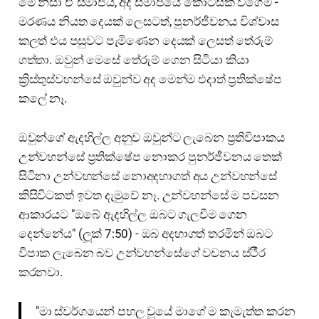
මේ නිසා ඒ සමාජය, අද සමාජයේ කොටසක් වගේම -
මරණය නියත දෙයක් ලෙසටත්, පුනර්ජීවනය විශ්වාස
කලත් එය පසුවට පැමිණෙන දෙයක් ලෙසත් තේරුම්
ගත්තා. ඔවුන් මෙසේ තේරුම් ගෙන සිටියා කියා
ක්‍රිස්තුස්වහන්සේ ඔවුන්ව අද මෙන්ම එදාත් ප්‍රතික්ෂේප
කලේ නෑ.
ඔවුන්ගේ ඇදහිල්ල අනුව ඔවුන්ට ලැබෙන ප්‍රතිවිපාකය
උන්වහන්සේ ප්‍රතික්ෂේප නොකර පුනර්ජීවනය තෙක්
සිටිනා උන්වහන්සේ නොඅදහාගත් අය උන්වහන්සේ
කිසිවිටකත් ඉවත දැමුවේ නෑ. උන්වහන්සේ ම පවසන
ආකාරයට "ඔබේ ඇදහිල්ල ඔබට ගැලවීම ගෙන
දෙන්නේය" (ලූක් 7:50) - ඔබ අදහාගත් තරමින් ඔබට
විපාක ලැබෙන බව උන්වහන්සේගේ වචනය ස්ථීර
කරනවා.
"මා ස්වර්ගයෙන් පහල වූයේ මාගේ ම කැමැත්ත කරන