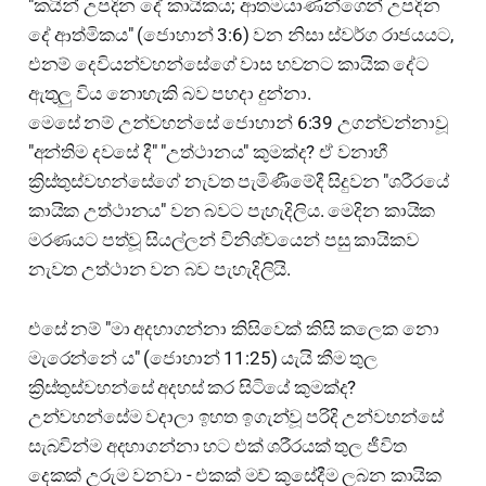
"කයින් උපදින දේ කායිකය; ආතමයාණන්ගෙන් උපදින
දේ ආත්මිකය" (ජොහාන් 3:6) වන නිසා ස්වර්ග රාජයයට,
එනම් දෙවියන්වහන්සේගේ වාස භවනට කායික දේට
ඇතුලු විය නොහැකි බව පහදා දුන්නා.
මෙසේ නම් උන්වහන්සේ ජොහාන් 6:39 උගන්වන්නාවූ
"අන්තිම දවසේ දී" "උත්ථානය" කුමක්ද? ඒ වනාහී
ක්‍රිස්තුස්වහන්සේගේ නැවත පැමිණීමේදී සිදුවන "ශරීරයේ
කායික උත්ථානය" වන බවට පැහැදිලිය. මෙදින කායික
මරණයට පත්වූ සියල්ලන් විනිශ්චයෙන් පසු කායිකව
නැවත උත්ථාන වන බව පැහැදිලියි.
එසේ නම් "මා අදහාගන්නා කිසිවෙක් කිසි කලෙක නො
මැරෙන්නේ ය" (ජොහාන් 11:25) යැයි කීම තුල
ක්‍රිස්තුස්වහන්සේ අදහස් කර සිටියේ කුමක්ද?
උන්වහන්සේම වදාලා ඉහත ඉගැන්වූ පරිදි උන්වහන්සේ
සැබවින්ම අදහාගන්නා හට එක් ශරීරයක් තුල ජීවිත
දෙකක් උරුම වනවා - එකක් මව් කුසේදීම ලබන කායික