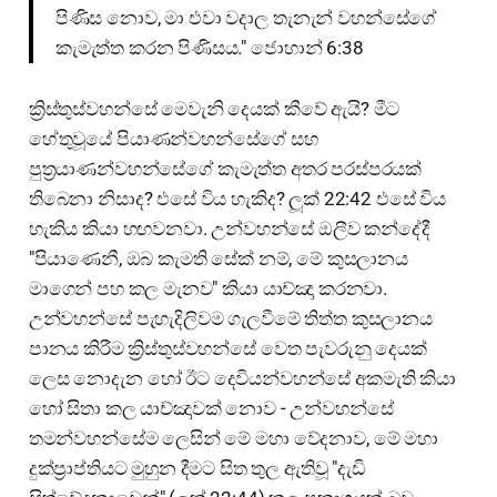
පිණිස නොව, මා එවා වදාල තැනැන් වහන්සේගේ
කැමැත්ත කරන පිණිසය." ජොහාන් 6:38
ක්‍රිස්තුස්වහන්සේ මෙවැනි දෙයක් කීවේ ඇයි? මීට
හේතුවූයේ පියාණන්වහන්සේගේ සහ
පුත්‍රයාණන්වහන්සේගේ කැමැත්ත අතර පරස්පරයක්
තිබෙනා නිසාද? එසේ විය හැකිද? ලූක් 22:42 එසේ විය
හැකිය කියා හඟවනවා. උන්වහන්සේ ඔලීව කන්දේදී
"පියාණෙනී, ඔබ කැමති සේක් නම්, මේ කුසලානය
මාගෙන් පහ කල මැනව" කියා යාච්ඤා කරනවා.
උන්වහන්සේ පැහැදිලිවම ගැලවීමේ තිත්ත කුසලානය
පානය කිරීම ක්‍රිස්තුස්වහන්සේ වෙත පැවරුනු දෙයක්
ලෙස නොදැන හෝ ඊට දෙවියන්වහන්සේ අකමැති කියා
හෝ සිතා කල යාච්ඤාවක් නොව - උන්වහන්සේ
තමන්වහන්සේම ලෙසින් මේ මහා වේදනාව, මේ මහා
දුක්ප්‍රාප්තියට මුහුන දීමට සිත තුල ඇතිවූ "දැඩි