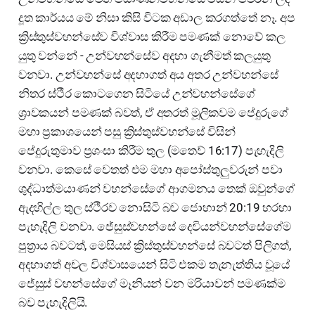
දූත කාර්යය මේ නිසා කිසි විටක අඩාල කරගත්තේ නෑ. අප
ක්‍රිස්තුස්වහන්සේව විශ්වාස කිරීම පමණක් නොවේ කල
යුතු වන්නේ - උන්වහන්සේව අදහා ගැනීමත් කලයුතු
වනවා. උන්වහන්සේ අදහාගත් අය අතර උන්වහන්සේ
නිතර ස්ථීර කොටගෙන සිටියේ උන්වහන්සේගේ
ශ්‍රාවකයන් පමණක් බවත්, ඒ අතරත් මූලිකවම පේදුරුගේ
මහා ප්‍රකාශයෙන් පසු ක්‍රිස්තුස්වහන්සේ විසින්
පේදුරුතුමාව ප්‍රශංසා කිරීම තුල (මතෙව් 16:17) පැහැදිලි
වනවා. කෙසේ වෙතත් එම මහා අපෝස්තුලුවරුන් පවා
ශුද්ධාත්මයාණන් වහන්සේගේ ආගමනය තෙක් ඔවුන්ගේ
ඇදහිල්ල තුල ස්ථීරව නොසිටි බව ජොහාන් 20:19 හරහා
පැහැදිලි වනවා. ජේසුස්වහන්සේ දෙවියන්වහන්සේගේම
පුත්‍රාය බවටත්, මෙසියස් ක්‍රිස්තුස්වහන්සේ බවටත් පිලිගත්,
අදහාගත් අචල විශ්වාසයෙන් සිටි එකම තැනැත්තිය වූයේ
ජේසුස් වහන්සේගේ මෑනියන් වන මරියාවන් පමණක්ම
බව පැහැදිලියි.