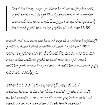
"මා එවා වදාල තැනැන් වහන්සේගේ කැමැත්ත නම්,
උන්වහන්සේ මට දුන් සියල්ලන්ගෙන් එක් කෙන්කු
වත් නැති වන්නට නෑර, සියල්ලන් ම අන්තිම දවසේ දී
මා විසින් උත්ථාන කරනු ලැබීමය" ජොහාන් 6:39
මෙහිදී අන්තිම දවස යන්නෙන් අදහස් කරන්නේ කුමක්ද?
උන්වහන්සේ විසින් අන්තිම දවසේදී "උත්ථාන" කිරීම -
එනම් මලවුන්ගෙන් නැගිටවීමක් සිදු කරනා බව පවසන
අතර මෙය ශාරීරික උත්ථානයක් බව පැහැදිලි අතර
ශාරීරික උත්ථානය වලංගු වන්නේ ශාරිරීක මරණයක් ලැබූ
අයට බව පැහැදිලිය.
කෙසේ වෙතත්, "පොළොවේ දූවිල්ලෙන් මවා"
දෙවියන්වහන්සේගේම "ජීවන හුස්ම" (උත්පත්ති 2:7)
කරණ කොට ගෙන කායිකව උපත ලද මිනිස් ශරීරයේ
එකම උපත එය නොවන බව ක්‍රිස්තුස්වහන්සේ