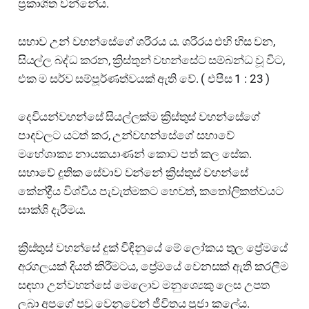
ප්‍රකාශිත වන්නේය.
සභාව උන් වහන්සේගේ ශරීරය ය. ශරීරය එහි හිස වන,
සියල්ල බද්ධ කරන, ක්‍රිස්තුන් වහන්සේට සම්බන්ධ වූ විට,
එක ම සර්ව සම්පූර්ණත්වයක් ඇති වේ. ( එපීස 1 : 23 )
දෙවියන්වහන්සේ සියල්ලක්ම ක්‍රිස්තුස් වහන්සේගේ
පාදවලට යටත් කර, උන්වහන්සේගේ සභාවේ
මහේශාක්‍ය නායකයාණන් කොට පත් කල සේක.
සභාවේ දූතික සේවාව වන්නේ ක්‍රිස්තුස් වහන්සේ
කේන්ද්‍රීය විශ්වීය පැවැත්මකට හෙවත්, කතෝලිකත්වයට
සාක්ශි දැරීමය.
ක්‍රිස්තුස් වහන්සේ දුක් විඳිනුයේ මේ ලෝකය තුල ප්‍රේමයේ
අරගලයක් දියත් කිරීමටය, ප්‍රේමයේ වෙනසක් ඇති කරලීම
සඳහා උන්වහන්සේ මෙලොව මනුශ්‍යෙකු ලෙස උපත
ලබා අපගේ පවු වෙනුවෙන් ජීවිතය පූජා කලේය.