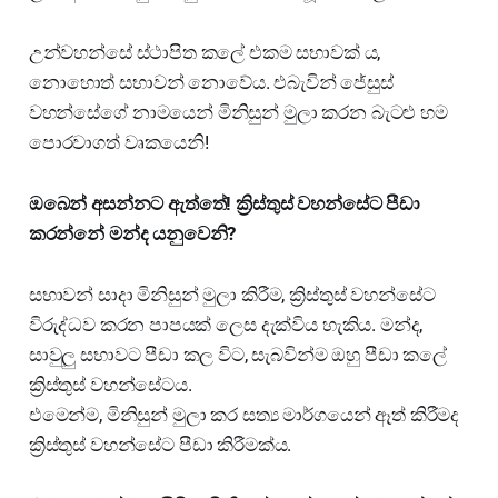
උන්වහන්සේ ස්ථාපිත කලේ එකම සභාවක් ය,
නොහොත් සභාවන් නොවේය. එබැවින් ජේසුස්
වහන්සේගේ නාමයෙන් මිනිසුන් මුලා කරන බැටළු හම
පොරවාගත් වෘකයෙනි!
ඔබෙන් අසන්නට ඇත්තේ! ක්‍රිස්තුස් වහන්සේට පීඩා
කරන්නේ මන්ද යනුවෙනි?
සභාවන් සාදා මිනිසුන් මුලා කිරීම, ක්‍රිස්තුස් වහන්සේට
විරුද්ධව කරන පාපයක් ලෙස දැක්විය හැකිය. මන්ද,
සාවුලු සභාවට පීඩා කල විට, සැබවින්ම ඔහු පීඩා කලේ
ක්‍රිස්තුස් වහන්සේටය.
එමෙන්ම, මිනිසුන් මුලා කර සත්‍ය මාර්ගයෙන් ඈත් කිරීමද
ක්‍රිස්තුස් වහන්සේට පීඩා කිරීමක්ය.