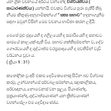
යන ග්‍රීක වචනයේ අර්ථය වන්නේද
විශ්වීයත්වය (
සාධාරණත්වය )
යන්නයි. එවකට විශ්වය පුරා පැතිරී තිබූ
නියම කිතුණු අනුගාමිකන්ගේ
" සත්‍ය සභාව "
හදුනාගැනීම
සඳහා ඔවුන් විසින් මෙම වචනය භාවිතා කරන ලදියි.
මෙසේ මුළු ජුදයෙහි ද ගලීලයෙහි ද සමාරියෙහි ද සභාවට
සාමයේ කාලයක් ඇති විය. සභාව ශක්තිසම්පන්න ව, දේව
ගෞරවයෙහි ද ශුද්ධාත්ම වරප්‍රසාදයෙහි ද පවතිමින් වැඩි
වර්ධනය වූවා ය.
( ක්‍රියා 9 : 31)
කතෝලික වූ අපි එකම දෙවිකෙනෙකු සිටින බව විශ්වාස
කරමු. උන්වහන්සේ සර්වබලසම්න්නය, සදාකාලිකය,
සර්වඥානය, නොවෙනස් වන සුලුය. පියාණන්ද,
පුත්‍රයාණන්ද, ශුද්ධාත්මයාණන් යන ත්‍රිත්වයාණන්
වහන්සේලා එම දෙවිදාණෝය.