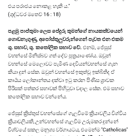
එය පරාජය නොකළ හැකි ය."
(ශුද්ධවර මතෙව් 16 : 18)
පළමු පාප්තුමා ලෙස පේදුරු තුමන්ගේ නායකත්වයෙන්
ගොඩනැගුණු, අපෝස්තුලුවරුන්ගෙන් පැවත එන එකම
ශු. සභාව, ශු. කතෝලික සභාව වේ.
එනම්, ජේසුස්
වහන්සේ මිනිස්බව ගත් දේව පුත්‍රයාණෝය. ඔවුන්
වහන්සේ මෙලොවට පැමිණ දෙවියන්වහන්සේ ගැන
කියා දුන් සේක. ඔවුන් වහන්සේ ඉකුත්වූ ඉක්බිතිද ඒ
කාර්‍යය ලෝකාන්තය දක්වා ඉටු කරන පිණිස ශ්‍රාවක
පිරිසක් පත්කර සභාවක් පිහිටුවා වදාල සේක. එම සභාව
කතෝලික සභාව වන්නේය.
ජේසුස් ක්‍රිස්තුස් වහන්සේගේ ගැලවීමේ ක්‍රියාවලිය විශ්වීය
ක්‍රියාවලියකි, උන්වහන්සේ ගැලවීම උරුමකර දුන්නේ
විශ්වයේ සකල මනුශ්‍ය වර්ගායටය, එමෙන්ම "Catholicas"