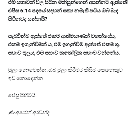
එම සභාවන් වල සිටින මිනිසුන්ගෙන් අසන්නට ඇත්තේ!
එපීස 6:14 පදයේ සඳහන් සත්‍ය නමැති පටිය ඔබ බැද
සිටිනවද යන්නයි?
සැබවින්ම ඇත්තේ එකම ආත්මයාණන් වහන්සේය,
එකම ඉගැන්වීමක් ය, එම ඉගැන්වීම ඇත්තේ එකම ශු.
සභාව තුලය, එම සභාව කතෝලික සභාව වන්නේය.
මුලා නොවෙන්න, ඔබ මුලා කිරීමට කිසිම කෙනෙකුට
ඉඩ නොදෙන්න
ජේසු පිහිටයි!
✍️ අශේන් අරවින්ද