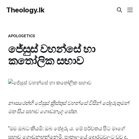
Theology.lk
APOLOGETICS
ජේසුස් වහන්සේ හා
කතෝලික සභාව
නාසරෙත්හි ජේසුස් ක්‍රිස්තුස් වහන්සේ විසින් පේදුරුතුමන්
මත සිය සභාව ගොඩනැගූ සේක.
"මම ඔබට කියමි: ඔබ පේදුරු ය. මේ පර්වතය පිට මාගේ
සභාව ගොඩනඟන්නෙමි. පාතාලයේ දොරටුවලට වුව ද,