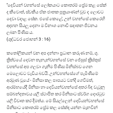
''දෙවියන් වහන්සේ ලෝකයාට කොතරම් ප්‍රේම කළ සේක්
ද කීවොත්, ස්වකීය ඒක ජාතක පුත්‍රයාණන් වුව ද ලොවට
දෙවා වදාළ සේක. එසේ කෙළේ, උන් වහන්සේ කෙරෙහි
අදහන සියලු දෙනා ම විනාශ නොවී සදාතන ජීවනය
ලබන පිණිස ය.
(ශුද්ධවර ජොහන් 3 : 16)
කතෝලිකයන් වන අප දන්නා ප්‍රධාන කරුණ නම්, ශු.
ත්‍රිත්වයේ දෙවන තැනැන්වහන්සේ වන ජේසුස් ක්‍රිස්තුස්
වහන්සේ අප ගලවා ගැනීම පිණිස මිනිස්බව ගෙන
මෙලොවට වැඩිය බවයි. උන්වහන්සේගේ පැමිණීමේ
අරමුණ වූයේ - මිනිසා කල පාපයට වන්දි ගෙවීමත්,
ආරම්භයේදී මිනිසා හා දෙවියන්වහන්සේ අතර බිඳ වැටුනු
සම්බන්දතාවය යලි ස්ථාපිත කර මිනිසාට ස්වර්ග දොරටුව
යලි විවෘත කර දීමත්ය. මේ සියල්ලෙන් දෙවියන්වහන්සේ
මිනිසාට කොතරම් ප්‍රේම කල සේක්ද යන්න මැනවින්