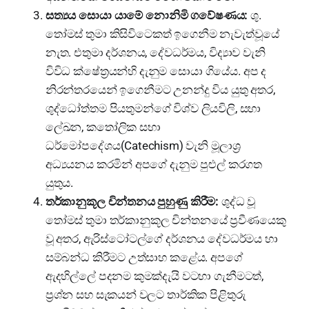
සත්‍යය සොයා යාමේ නොනිමි ගවේෂණය:
ශු.
තෝමස් තුමා කිසිවිටෙකත් ඉගෙනීම නැවැත්වූයේ
නැත. එතුමා දර්ශනය, දේවධර්මය, විද්‍යාව වැනි
විවිධ ක්ෂේත්‍රයන්හි දැනුම සොයා ගියේය. අප ද
නිරන්තරයෙන් ඉගෙනීමට උනන්දු විය යුතු අතර,
ශුද්ධෝත්තම පියතුමන්ගේ විශ්ව ලියවිලි, සභා
ලේඛන, කතෝලික සභා
ධර්මෝපදේශය(Catechism) වැනි මූලාශ්‍ර
අධ්‍යයනය කරමින් අපගේ දැනුම පුළුල් කරගත
යුතුය.
තර්කානුකූල චින්තනය පුහුණු කිරීම:
ශුද්ධ වූ
තෝමස් තුමා තර්කානුකූල චින්තනයේ ප්‍රවීණයෙකු
වූ අතර, ඇරිස්ටෝටල්ගේ දර්ශනය දේවධර්මය හා
සම්බන්ධ කිරීමට උත්සාහ කළේය. අපගේ
ඇදහිල්ලේ පදනම කුමක්දැයි වටහා ගැනීමටත්,
ප්‍රශ්න සහ සැකයන් වලට තාර්කික පිළිතුරු