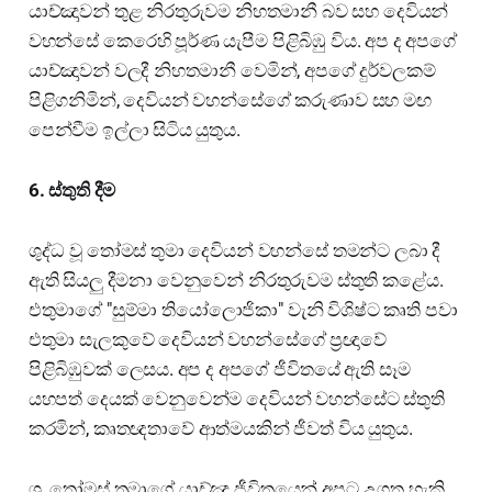
යාච්ඤාවන් තුළ නිරතුරුවම නිහතමානී බව සහ දෙවියන්
වහන්සේ කෙරෙහි පූර්ණ යැපීම පිළිබිඹු විය. අප ද අපගේ
යාච්ඤාවන් වලදී නිහතමානී වෙමින්, අපගේ දුර්වලකම්
පිළිගනිමින්, දෙවියන් වහන්සේගේ කරුණාව සහ මඟ
පෙන්වීම ඉල්ලා සිටිය යුතුය.
6. ස්තුති දීම
ශුද්ධ වූ තෝමස් තුමා දෙවියන් වහන්සේ තමන්ට ලබා දී
ඇති සියලු දීමනා වෙනුවෙන් නිරතුරුවම ස්තුති කළේය.
එතුමාගේ "සුම්මා තියෝලොජිකා" වැනි විශිෂ්ට කෘති පවා
එතුමා සැලකුවේ දෙවියන් වහන්සේගේ ප්‍රඥාවේ
පිළිබිඹුවක් ලෙසය. අප ද අපගේ ජීවිතයේ ඇති සෑම
යහපත් දෙයක් වෙනුවෙන්ම දෙවියන් වහන්සේට ස්තුති
කරමින්, කෘතඥතාවේ ආත්මයකින් ජීවත් විය යුතුය.
ශු. තෝමස් තුමාගේ යාච්ඤා ජීවිතයෙන් අපට උගත හැකි