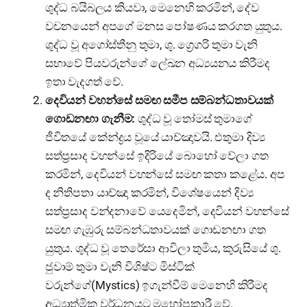
ශුද්ධ බයිබලය කියවා, මෙනෙහි කරමින්, දේව
වචනයෙන් අපගේ මනස පෝෂණය කරගත යුතුය.
ශුද්ධ වූ අගෝස්තීනු තුමා, ශු. ග්‍රෙගරි තුමා වැනි
සභාවේ පියවරුන්ගේ ලේඛන අධ්‍යයනය කිරීමද
ඉතා වැදගත් වේ.
දෙවියන් වහන්සේ සමඟ සමීප සම්බන්ධතාවයක්
ගොඩනඟා ගැනීම:
ශුද්ධ වූ තෝමස් තුමාගේ
ජීවිතයේ කේන්ද්‍රය වූයේ යාච්ඤාවයි. එතුමා දිව්‍ය
සත්ප්‍රසාද වහන්සේ ඉදිරියේ බොහෝ වේලා ගත
කරමින්, දෙවියන් වහන්සේ සමඟ කතා කළේය. අප
ද නිතිපතා යාච්ඤා කරමින්, විශේෂයෙන් දිව්‍ය
සත්ප්‍රසාද වන්දනාවේ යෙදෙමින්, දෙවියන් වහන්සේ
සමඟ ගැඹුරු සම්බන්ධතාවයක් ගොඩනඟා ගත
යුතුය. ශුද්ධ වූ තෙරේසා ආවිලා තුමිය, කුරුසියේ ශු.
ජුවාම් තුමා වැනි විශිෂ්ට මිස්ටික්
වරුන්ගේ(Mystics) ඉගැන්වීම් මෙනෙහි කිරීමද
අධ්‍යාත්මික වර්ධනයට මහෝපකාරී වේ.