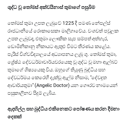
ශුද්ධ වූ තෝමස් අක්වයිනාස් තුමාගේ පසුබිම
තෝමස් තුමා උපත ලැබුවේ 1225 දී පමණ නේපල්ස්
රාජධානියේ රොකාසෙකා මාලිගාවේය. වංශවත් පවුලක
උපත ලැබුවද, එතුමා ලෞකික සැප සම්පත් අත්හැර,
ඩොමිනිකානු නිකායට ඇතුළු වීමට තීරණය කළේය.
පැරිස් විශ්වවිද්‍යාලයේ අධ්‍යාපනය ලැබූ ශු. තෝමස් තුමා,
ශ්‍රේෂ්ඨ දේවධර්මාචාර්යවරයෙකු වූ ශුද්ධ වූ මහා ඇල්බට්
තුමාගේ ශිෂ්‍යයෙකු විය. ඔහුගේ තියුණු බුද්ධිය සහ
දේවධර්මය කෙරෙහි දැක්වූ ඇල්ම නිසාම, "දේවදූත
ආචාර්යතුමා" (Angelic Doctor) යන ගෞරව නාමයෙන්
පසුකාලීනව පිදුම් ලැබීය.
ඇදහිල්ල සහ බුද්ධිය එකිනෙකට පෝෂණය කරන දීමනා
දෙකක්