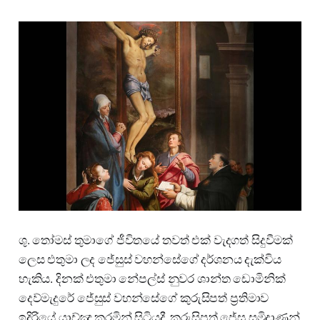
ශු. තෝමස් තුමාගේ ජීවිතයේ තවත් එක් වැදගත් සිදුවීමක්
ලෙස එතුමා ලද ජේසුස් වහන්සේගේ දර්ශනය දැක්විය
හැකිය. දිනක් එතුමා නේපල්ස් නුවර ශාන්ත ඩොමිනික්
දෙව්මැදුරේ ජේසුස් වහන්සේගේ කුරුසිපත් ප්‍රතිමාව
ඉදිරියේ යාච්ඤා කරමින් සිටියදී, කුරුසිපත් ජේසු සමිදාණන්