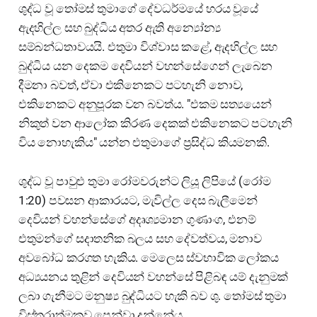
ශුද්ධ වූ තෝමස් තුමාගේ දේවධර්මයේ හරය වූයේ
ඇදහිල්ල සහ බුද්ධිය අතර ඇති අන්‍යෝන්‍ය
සම්බන්ධතාවයයි. එතුමා විශ්වාස කළේ, ඇදහිල්ල සහ
බුද්ධිය යන දෙකම දෙවියන් වහන්සේගෙන් ලැබෙන
දීමනා බවත්, ඒවා එකිනෙකට පටහැනි නොව,
එකිනෙකට අනුපූරක වන බවත්ය. "එකම සත්‍යයෙන්
නිකුත් වන ආලෝක කිරණ දෙකක් එකිනෙකට පටහැනි
විය නොහැකිය" යන්න එතුමාගේ ප්‍රසිද්ධ කියමනකි.
ශුද්ධ වූ පාවුළු තුමා රෝමවරුන්ට ලියූ ලිපියේ (රෝම
1:20) පවසන ආකාරයට, මැවිල්ල දෙස බැලීමෙන්
දෙවියන් වහන්සේගේ අදෘශ්‍යමාන ගුණාංග, එනම්
එතුමන්ගේ සදාතනික බලය සහ දේවත්වය, මනාව
අවබෝධ කරගත හැකිය. මෙලෙස ස්වභාවික ලෝකය
අධ්‍යයනය තුළින් දෙවියන් වහන්සේ පිළිබඳ යම් දැනුමක්
ලබා ගැනීමට මනුෂ්‍ය බුද්ධියට හැකි බව ශු. තෝමස් තුමා
විස්තරාත්මකව පෙන්වා දුන්නේය.