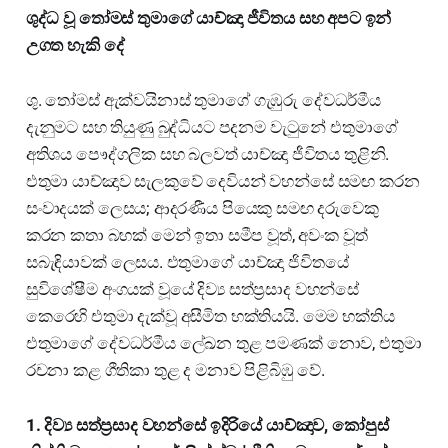
ශුද්ධ වූ තෝමස් තුමාගේ යාච්ඤා ජීවිතය සහ අපට ඉන්
උගත හැකි දේ
ශු. තෝමස් ඇක්වයිනාස් තුමාගේ ගැඹුරු දේවධර්මීය
දැනුමට සහ තියුණු බුද්ධියට පදනම වැටුනේ එතුමාගේ
අතිශය පෞද්ගලික සහ බලවත් යාච්ඤා ජීවිතය තුළිනි.
එතුමා යාච්ඤාව සැලකුවේ දෙවියන් වහන්සේ සමඟ කරන
සංවාදයක් ලෙසය; ආදරණීය පියෙකු සමඟ දරුවෙකු
කරන කතා බහක් මෙන් ඉතා සමීප වූත්, අවංක වූත්
සබැඳියාවක් ලෙසය. එතුමාගේ යාච්ඤා ජිවිතයේ
සුවිශේෂීම අංගයක් වූයේ දිව්‍ය සත්ප්‍රසාද වහන්සේ
කෙරෙහි එතුමා දැක්වූ අසීමිත භක්තියයි. මෙම භක්තිය
එතුමාගේ දේවධර්මීය ලේඛන තුළ පමණක් නොව, එතුමා
රචනා කළ ගීතිකා තුළ ද මනාව පිළිබිඹු වේ.
1. දිව්‍ය සත්ප්‍රසාද වහන්සේ ඉදිරියේ යාච්ඤාව, කෝපුස්