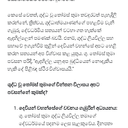
කෙසේ වෙතත්, ශුද්ධ වූ තෝමස් තුමා තවදුරටත් පැහැදිලි
කරන්නේ, ත්‍රිත්වය, ශුද්ධාත්මයාණන්ගේ පහළවීම වැනි
ගැඹුරු දේවධර්මීය සත්‍යයන් වටහා ගත හැක්කේ
ඇදහිල්ලෙන් පමණක් බවයි. එනම්, ශුද්ධ ලියවිල්ල සහ
සභාවේ ඉගැන්වීම් තුළින් දෙවියන් වහන්සේ අපට හෙළි
කරන සත්‍යයන් අප විශ්වාස කළ යුතුය. ශු. තෝමස් තුමා
පවසන පරිදි, "ඇදහිල්ල යනු අප බුද්ධියෙන් නොදැකිය
හැකි දේ පිළිබඳ ස්ථිර විශ්වාසයයි."
ශුද්ධ වූ තෝමස් තුමාගේ චින්තන විලාසය අපට
පවසන්නේ කුමක්ද?
දෙවියන් වහන්සේගේ වචනය ගැඹුරින් අධ්‍යයනය:
ශු. තෝමස් තුමා ශුද්ධ ලියවිල්ල තමාගේ
දේවධර්මයේ පදනම ලෙස සැලකුවේය. දිනපතා