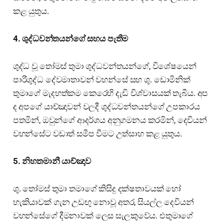
කළ යුතුය.
4. ශුද්ධවන්තයන්ගේ සහය පැතීම
ශුද්ධ වූ තෝමස් තුමා ශුද්ධවන්තයන්ගේ, විශේෂයෙන්
පාරිශුද්ධ දේවමාතාවන් වහන්සේ සහ ශු. ඩොමිනික්
තුමාගේ මැදහත්කම කෙරෙහි දැඩි විශ්වාසයක් තැබීය. අප
ද අපගේ යාච්ඤාවන් වලදී ශුද්ධවන්තයන්ගේ උපකාරය
පතමින්, ඔවුන්ගේ ආදර්ශය අනුගමනය කරමින්, දෙවියන්
වහන්සේට වඩාත් සමීප වීමට උත්සාහ කළ යුතුය.
5. නිහතමානී යාච්ඤාව
ශු. තෝමස් තුමා තමාගේ කිසිදු දක්ෂතාවයක් හෝ
හැකියාවක් ගැන උඩඟු නොවූ අතර, සියල්ල දෙවියන්
වහන්සේගේ දීමනාවක් ලෙස සැලකුවේය. එතුමාගේ