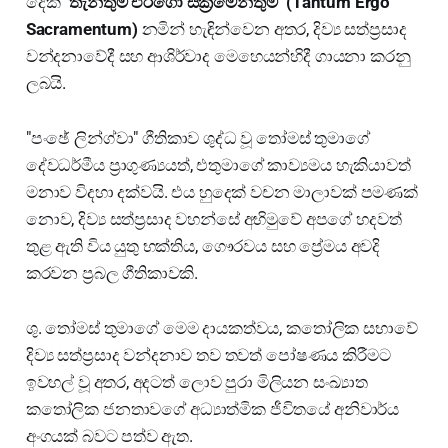
දෙක
"තැන්තුම් එර්ගෝ සක්‍රමෙන්තුම්" (Tantum Ergo
Sacramentum)
නමින් හැඳින්වෙන අතර, දිව්‍ය සත්ප්‍රසාද
වන්දනාවේදී සහ ආශිර්වාද මෙහෙයන්හිදී ගායනා කරනු
ලබයි.
"පංඡේ ලින්ග්වා" ගීතිකාව ශුද්ධ වූ තෝමස් තුමාගේ
දේවධර්මීය ප්‍රාගුණ්‍යයත්, එතුමාගේ කාව්‍යමය හැකියාවත්
මනාව විදහා දක්වයි. එය හුදෙක් වචන මාලාවක් පමණක්
නොව, දිව්‍ය සත්ප්‍රසාද වහන්සේ අභිමුවේ අපගේ හදවත්
තුළ ඇති විය යුතු භක්තිය, ගෞරවය සහ ප්‍රේමය අවදි
කරවන ප්‍රබල ගීතිකාවකි.
ශු. තෝමස් තුමාගේ මෙම දායකත්වය, කතෝලික සභාවේ
දිව්‍ය සත්ප්‍රසාද වන්දනාව තව තවත් පෝෂණය කිරීමට
ඉවහල් වූ අතර, අදටත් ලොව පුරා මිලියන සංඛ්‍යාත
කතෝලික ජනතාවගේ අධ්‍යාත්මික ජීවිතයේ අනිවාර්ය
අංගයක් බවට පත්ව ඇත.