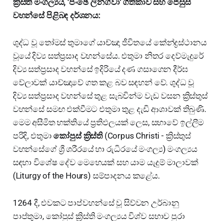
ක්‍රිස්ති මංගල්‍යය, 'පංඡේ ලින්ග්වා' ගීතිකාව සහ ජේසුස්
වහන්සේ පිළිබඳ දර්ශනය:
ශුද්ධ වූ තෝමස් තුමාගේ යාච්ඤා ජීවිතයේ කේන්ද්‍රස්ථානය
වූයේ දිව්‍ය සත්ප්‍රසාද වහන්සේය. එතුමා නිතර දෙව්මැදුරේ
දිව්‍ය සත්ප්‍රසාද වහන්සේ ඉදිරියේ දණ ගසාගෙන දීර්ඝ
වේලාවක් යාච්ඤාවේ ගත කළ බව සඳහන් වේ. ශුද්ධ වූ
දිව්‍ය සත්ප්‍රසාද වහන්සේ තුළ සැබවින්ම වැඩ වසන ක්‍රිස්තුස්
වහන්සේ සමඟ එක්වීමට එතුමා තුළ දැඩි ආශාවක් තිබුණි.
මෙම අසීමිත භක්තියේ ප්‍රතිඵලයක් ලෙස, සභාවේ ඉල්ලීම
පරිදි, එතුමා
කෝපුස් ක්‍රිස්ති
(Corpus Christi - ක්‍රිස්තුස්
වහන්සේගේ ශ්‍රී ශරීරයේ හා රුධිරයේ මංගල්‍ය) මංගල්‍යය
සඳහා විශේෂ දේව මෙහෙයක් සහ යාම යැදුම් මාලාවක්
(Liturgy of the Hours) සම්පාදනය කළේය.
1264 දී, එවකට පාප්වහන්සේ වූ සිව්වන උර්බානු
පාප්තුමා, කෝපුස් ක්‍රිස්ති මංගල්‍යය විශ්ව සභාව පුරා