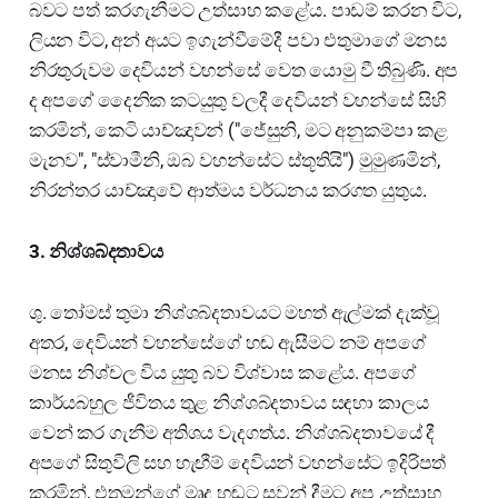
බවට පත් කරගැනීමට උත්සාහ කළේය. පාඩම් කරන විට,
ලියන විට, අන් අයට ඉගැන්වීමේදී පවා එතුමාගේ මනස
නිරතුරුවම දෙවියන් වහන්සේ වෙත යොමු වී තිබුණි. අප
ද අපගේ දෛනික කටයුතු වලදී දෙවියන් වහන්සේ සිහි
කරමින්, කෙටි යාච්ඤාවන් ("ජේසුනි, මට අනුකම්පා කළ
මැනව", "ස්වාමීනි, ඔබ වහන්සේට ස්තූතියි") මුමුණමින්,
නිරන්තර යාච්ඤාවේ ආත්මය වර්ධනය කරගත යුතුය.
3. නිශ්ශබ්දතාවය
ශු. තෝමස් තුමා නිශ්ශබ්දතාවයට මහත් ඇල්මක් දැක්වූ
අතර, දෙවියන් වහන්සේගේ හඬ ඇසීමට නම් අපගේ
මනස නිශ්චල විය යුතු බව විශ්වාස කළේය. අපගේ
කාර්යබහුල ජීවිතය තුළ නිශ්ශබ්දතාවය සඳහා කාලය
වෙන් කර ගැනීම අතිශය වැදගත්ය. නිශ්ශබ්දතාවයේ දී
අපගේ සිතුවිලි සහ හැඟීම් දෙවියන් වහන්සේට ඉදිරිපත්
කරමින්, එතුමන්ගේ මෘදු හඬට සවන් දීමට අප උත්සාහ