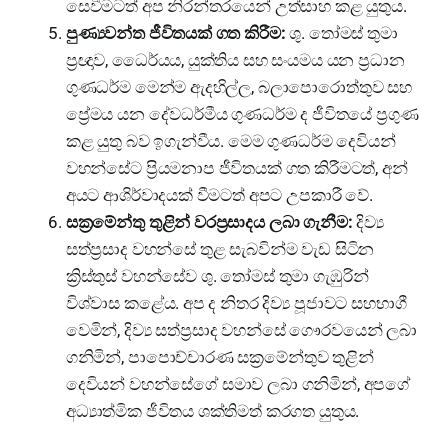
සෙවීමටත් අප නිරන්තරයෙන් උත්සාහ කළ යුතුය.
පුණ්‍යවන්ත ජීවිතයක් ගත කිරීම:
ශු. තෝමස් තුමා
ප්‍රඥාව, ධෛර්යය, යුක්තිය සහ සංයමය යන ප්‍රධාන
ගුණධර්ම මෙන්ම ඇදහිල්ල, බලාපොරොත්තුව සහ
ප්‍රේමය යන දේවධර්මීය ගුණධර්ම ද ජීවිතයේ ප්‍රගුණ
කළ යුතු බව ඉගැන්වීය. මෙම ගුණධර්ම දෙවියන්
වහන්සේට ප්‍රියමනාප ජීවිතයක් ගත කිරීමටත්, අන්
අයට ආශිර්වාදයක් වීමටත් අපට උපකාරී වේ.
සක්‍රමේන්තු තුළින් වරප්‍රසාදය ලබා ගැනීම:
දිව්‍ය
සත්ප්‍රසාද වහන්සේ තුළ සැබවින්ම වැඩ සිටින
ක්‍රිස්තුස් වහන්සේව ශු. තෝමස් තුමා ගැඹුරින්
විශ්වාස කළේය. අප ද නිතර දිව්‍ය පූජාවට සහභාගී
වෙමින්, දිව්‍ය සත්ප්‍රසාද වහන්සේ ගෞරවයෙන් ලබා
ගනිමින්, පාපොච්චාරණ සක්‍රමේන්තුව තුළින්
දෙවියන් වහන්සේගේ සමාව ලබා ගනිමින්, අපගේ
අධ්‍යාත්මික ජීවිතය ශක්තිමත් කරගත යුතුය.