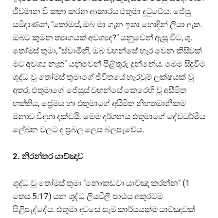
ජීවමාන වී කතා කරන ආකාරය එතුමා දුටුවේය. ජේසු
සමිදාණන්, "තෝමස්, ඔබ මා ගැන ඉතා හොඳින් ලියා ඇත.
ඔබට කුමන ත්‍යාගයක් අවශ්‍යද?" යනුවෙන් ඇසූ විට, ශු.
තෝමස් තුමා, "ස්වාමීනි, ඔබ වහන්සේ හැර වෙන කිසිවක්
මට අවශ්‍ය නැත" යනුවෙන් පිළිතුරු දුන්නේය. මෙම සිදුවීම
ශුද්ධ වූ තෝමස් තුමාගේ ජීවිතයේ හැරවුම් ලක්ෂයක් වූ
අතර, එතුමාගේ ජේසුස් වහන්සේ කෙරෙහි වූ අසීමිත
භක්තිය, ප්‍රේමය හා එතුමාගේ අසීමිත නිහතමානීකම
මනාව විදහා දක්වයි. මෙම දර්ශනය එතුමාගේ දේවධර්මීය
ලේඛන වලට ද ප්‍රබල ලෙස බලපෑවේය.
2. නිරන්තර යාච්ඤාව
ශුද්ධ වූ තෝමස් තුමා "නොකඩවා යාච්ඤා කරන්න" (1
තෙස 5:17) යන ශුද්ධ ලියවිලි පාඨය අකුරටම
පිළිපැද්දේය. එතුමා දවසේ සෑම කාර්යයක්ම යාච්ඤාවක්