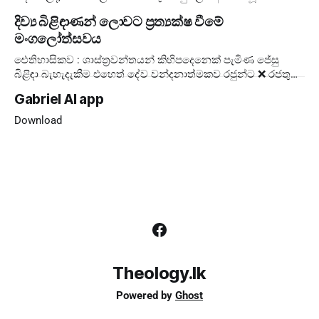
පැවැත්වීම සඳහා, එතුමන්ගේ පළමු Extraordinary Consistory
දිව්‍ය බිළිඳාණන් ලොවට ප්‍රත්‍යක්ෂ වීමේ
කැඳවා
මංගලෝත්සවය
ඓතිහාසිකව : ශාස්ත්‍රවන්තයන් කිහිපදෙනෙක් පැමිණ ජේසු
බිළිඳා බැහැදැකීම එහෙත් දේව වන්දනාත්මකව රජුන්ට ❌ රජතුන්
කට්ටුවේ මංගල්‍යය ❌ ලොවට ✅ දේව
Gabriel AI app
Download
Theology.lk
Powered by
Ghost