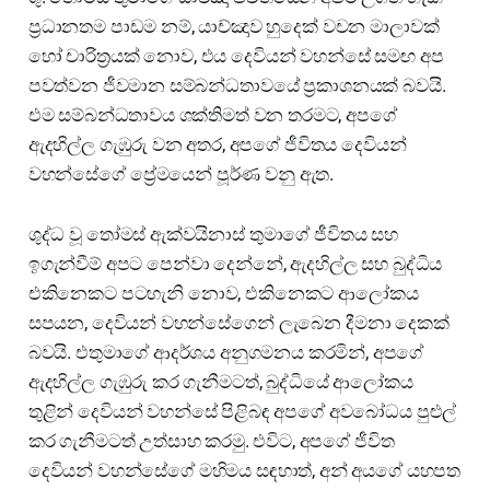
ප්‍රධානතම පාඩම නම්, යාච්ඤාව හුදෙක් වචන මාලාවක්
හෝ චාරිත්‍රයක් නොව, එය දෙවියන් වහන්සේ සමඟ අප
පවත්වන ජීවමාන සම්බන්ධතාවයේ ප්‍රකාශනයක් බවයි.
එම සම්බන්ධතාවය ශක්තිමත් වන තරමට, අපගේ
ඇදහිල්ල ගැඹුරු වන අතර, අපගේ ජීවිතය දෙවියන්
වහන්සේගේ ප්‍රේමයෙන් පූර්ණ වනු ඇත.
ශුද්ධ වූ තෝමස් ඇක්වයිනාස් තුමාගේ ජීවිතය සහ
ඉගැන්වීම් අපට පෙන්වා දෙන්නේ, ඇදහිල්ල සහ බුද්ධිය
එකිනෙකට පටහැනි නොව, එකිනෙකට ආලෝකය
සපයන, දෙවියන් වහන්සේගෙන් ලැබෙන දීමනා දෙකක්
බවයි. එතුමාගේ ආදර්ශය අනුගමනය කරමින්, අපගේ
ඇදහිල්ල ගැඹුරු කර ගැනීමටත්, බුද්ධියේ ආලෝකය
තුළින් දෙවියන් වහන්සේ පිළිබඳ අපගේ අවබෝධය පුළුල්
කර ගැනීමටත් උත්සාහ කරමු. එවිට, අපගේ ජීවිත
දෙවියන් වහන්සේගේ මහිමය සඳහාත්, අන් අයගේ යහපත