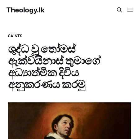
Theology.lk
SAINTS
ශුද්ධ වූ තෝමස්
ඇක්වයිනාස් තුමාගේ
අධ්‍යාත්මික දිවිය
අනුකරණය කරමු