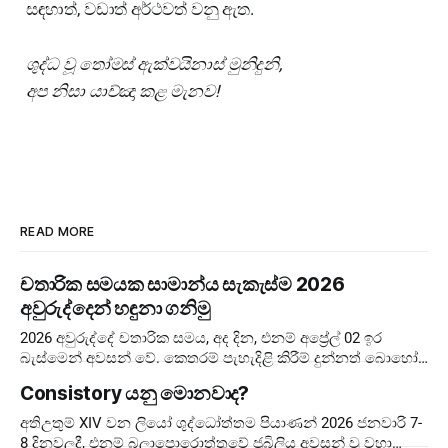
සඳහාත්, වඩාත් අර්ථවත් වනු ඇත.
ශුද්ධ වූ තෝමස් ඇක්වයිනාස් මුනිදුනි,
අප නිසා යාච්ඤා කළ මැනව!
READ MORE
චතාරික සමයක සාමාන්ය සැකැස්ම 2026
අවුරුද්දෙන් හඳුනා ගනිමු
2026 අවුරුද්දේ චතාරික සමය, අද දින, එනම් අප්‍රේල් 02 ඉර
බැස්මෙන් අවසන් වේ. කෙතරම් පැහැදිළි කිරීම් දුන්නත් බොහෝ
අය දවස් ගණන පටලවා ගනිති. දවස් 40 ඉවරයි, නිරහාරය
Consistory යනු මොනවාද?
අතිඋතුම් XIV වන ලියෝ ශුද්ධෝත්තම පියාණන් 2026 ජනවාරි 7-
8 දිනවලදී, එනම් බලාපොරොත්තුවේ ජුබිලිය අවසන් වූ වහා