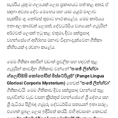
සැමරිය යුතු මංගල්‍යයක් ලෙස ප්‍රකාශයට පත් කළ අතර, ඒ
සඳහා අවශ්‍ය දේව මෙහෙය සහ යාම යැදුම් මාලාව
සැකසීම ශු. තෝමස් තුමාට භාර කළේය. මෙම කාර්යය
ඉතා අලංකාරවත් ලෙසත්, දේවධර්මීය වශයෙන් ගැඹුරින්
අර්ථවත් ලෙසත් ඉටු කළ එතුමා, දිව්‍ය සත්ප්‍රසාද
වහන්සේගේ අභිරහස මනාව විදහා දැක්වෙන ගීතිකා
කිහිපයක් ද රචනා කළේය.
මෙම ගීතිකා අතරින් වඩාත් ප්‍රචලිත සහ හදවත් තුළ
ගැඹුරින් කාවදින ගීතිකාව වන්නේ
"පංඡේ ලින්ග්වා
ග්ලෝරිඕසි කෝපෝරිස් මිස්ටේරියුම්" (Pange Lingua
Gloriosi Corporis Mysterium)
හෙවත්
"පංඡේ ලින්ග්වා"
ගීතිකාවයි. මෙම ගීතිකාව දිව්‍ය සත්ප්‍රසාද වහන්සේ තුළ
සැබවින්ම වැඩ වසන ක්‍රිස්තුස් වහන්සේගේ ශ්‍රී දේහය සහ
ශ්‍රී රුධිරය පිළිබඳ ගැඹුරු දේවධර්මීය සත්‍යයන් ඉතා සරල,
එහෙත් ප්‍රබල ලෙස ඉදිරිපත් කරයි. එහි අවසාන කොටස්