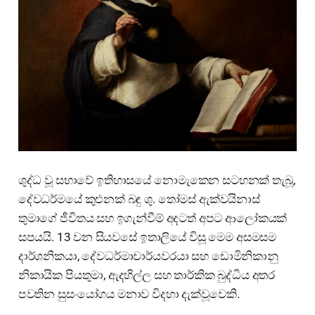
ශුද්ධ වූ සභාවේ ඉතිහාසයේ නොමැකෙන සටහනක් තැබූ,
දේවධර්මයේ කුළුනක් බඳු ශු. තෝමස් ඇක්වයිනාස්
තුමාගේ ජීවිතය සහ ඉගැන්වීම් අදටත් අපට ආලෝකයක්
සපයයි. 13 වන සියවසේ ඉතාලියේ විසූ මෙම අසමසම
දාර්ශනිකයා, දේවධර්මාචාර්යවරයා සහ ඩොමිනිකානු
නිකායික පියතුමා, ඇදහිල්ල සහ තාර්කික බුද්ධිය අතර
පවතින සුසංයෝගය මනාව විදහා දැක්වූවෙකි.