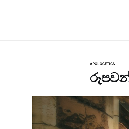
APOLOGETICS
රූපවන