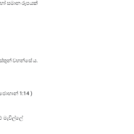
හෝ සමාන රූපයක්
ස්තුන් වහන්සේ ය.
 ජොහාන් 1:14 )
ළු මැවිල්ලේ