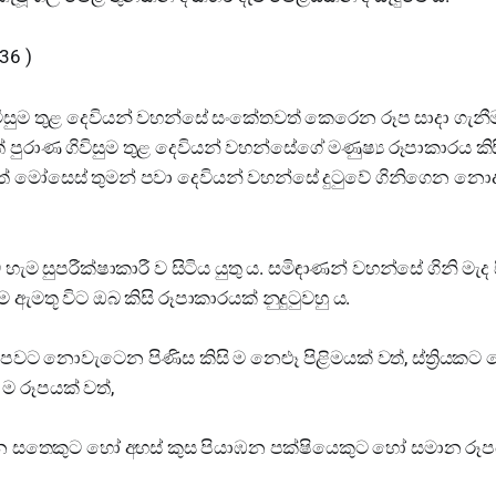
36 )
ිවිසුම තුළ දෙවියන් වහන්සේ සංකේතවත් කෙරෙන රූප සාදා ගැන
පුරාණ ගිවිසුම තුළ දෙවියන් වහන්සේගේ මණුෂ්‍ය රූපාකාරය කි
් මෝසෙස් තුමන් පවා දෙවියන් වහන්සේ දුටුවේ ගිනිගෙන නො
බ හැම සුපරීක්ෂාකාරී ව සිටිය යුතු ය. සමිඳාණන් වහන්සේ ගිනි ම
ැම ඇමතූ විට ඔබ කිසි රූපාකාරයක් නුදුටුවහු ය.
 පවට නොවැටෙන පිණිස කිසි ම නෙළූ පිළිමයක් වත්, ස්ත්‍රියකට
ම රූපයක් වත්,
ිටින සතෙකුට හෝ අහස් කුස පියාඹන පක්ෂියෙකුට හෝ සමාන රූපය