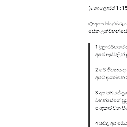
(කොලොස්සි 1 : 15
👉අපෝස්තුළුවරුන
සේක.උන්වහන්සේ ස්
1 මූලාරම්භයේ 
අපේ ඇස්වලින් ද
2 මේ ජීවනය දෘශ
අපට දෘශ්‍යමාන
3 අප ඔබටත් ප්
වහන්සේගේ පුත්
පංගුකාර වන පි
4 තවද, අප මෙය 