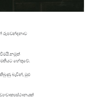
ේ රූපවන්දනාව
ීමයි.නමුත්
විමතියට හේතුවේ.
බුණු බැවින්, මුළු
්‍ය-වාක්‍යස්ථානයක්