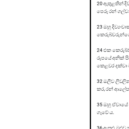
20 ඇතුළතින් දි
පෙරූ රන් ගල්වා
23 ඔහු දිව්‍ය-
කෙරුබ්වරුන්ගේ
24 එක කෙරුබ්
රූපයේ අනික් ප
කෙළවර දක්වා ම
32 ඔලීව ලීවලින
කර, රන් ආලේප 
35 ඔහු ඒවායේ ක
ගෑවේ ය.
36 ඇතුළු මළුව ක