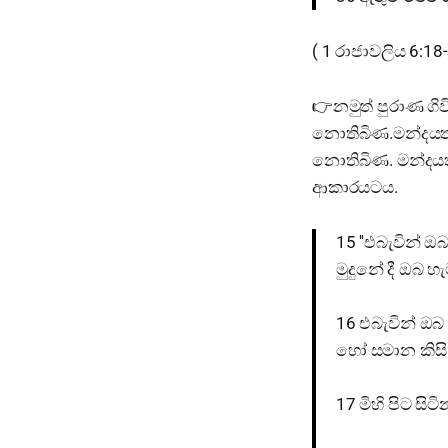
( 1 රාජාවලිය 6:18-
👉නමුත් පුරාණ ග
නොතිබිණ.මන්දයත් 
නොතිබිණ. මන්දයත
ආකාරයටය.
15 ''එබැවින් ඔ
මුදුනේ දී ඔබ හ
16 එබැවින් ඔබ
හෝ සමාන කිසි 
17 මිහි පිට ස