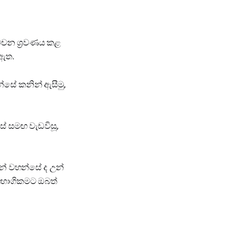
වචන ශ්‍රවණය කළ
 ඇත.
්සේ කනින් ඇසීමු,
සේ සමඟ වැඩවිසූ,
ණන් වහන්සේ ද උන්
සහභාගිකමට ඔබත්