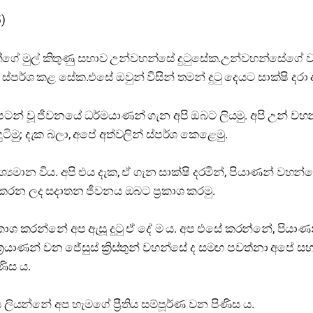
)
්ගේ මුල් කිතුණු සභාව උන්වහන්සේ දුටුසේක.උන්වහන්සේගේ 
පර්ශ කළ සේක.එසේ ඔවුන් විසින් තමන් දුටු දෙයට සාක්ෂි දරා
පටන් වූ ජීවනයේ ධර්මයාණන් ගැන අපි ඔබට ලියමු. අපි උන් වහන
ුටිමු; දැක බලා, අපේ අත්වලින් ස්පර්ශ කෙළෙමු.
්‍යමාන විය. අපි එය දැක, ඒ ගැන සාක්ෂි දරමින්, පියාණන් වහන්
 කරන ලද සදාතන ජීවනය ඔබට ප්‍රකාශ කරමු.
‍රකාශ කරන්නේ අප ඇසූ දුටු ඒ දේ ම ය. අප එසේ කරන්නේ, පියා
‍රයාණන් වන ජේසුස් ක්‍රිස්තුන් වහන්සේ ද සමඟ පවත්නා අපේ 
ණිස ය.
ලියන්නේ අප හැමගේ ප්‍රීතිය සම්පූර්ණ වන පිණිස ය.