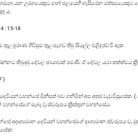
ඩගා යන උරගයෙකුට හෝ ජලයෙහි හැසිරෙන මත්ස්‍යයෙකුට 
තු ය.
ය 4 : 15-18
 තුළ පුරාණ ගිවිසුම තුළ සැගව තිබු සියල්ල එළිදරව් වී ඇත.
න්නට තිබුණු දේවල ඡායාවක් පමණි. ඒ දේවල යථා තත්ත්වය ක්‍රි
 )
 දෙවියන් වහන්සේ මිනිසත් බව ගනිමින් අප අතර වැඩවිසූසේක. (
් වහන්සේගේ සැබෑ වු ස්වරූපය ක්‍රිස්තුන් වහන්සේය.
 වහන්සේ අදෘශ්‍යමාන දෙවියන් වහන්සේගේ දෘශ්‍යමාන ස්වරූපය ව, මු
 සේක.