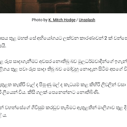
Photo by
K. Mitch Hodge
/
Unsplash
ාසය තුළ මහත් සේ අභියෝගයට ලක්වන කාරණාවන් 2 ක් වන්න
යි.
තුළ රූප සාදාගැනීමට අවසර නොතිබු බව මුලධර්මවාදීන්ගේ ඉගැන්ව
ිගය තුළ පවා රූප සාදා තිබු බව මෝවුහු නොදැන සිටීම අපගේ 
ළත කැකිරි වැල් ද පිපුණු මල් ද කැටයම් කළ කිහිරි ලීවලින් වසා ති
ිරි ලීයෙන් විය. කිසි ගලක් පෙනෙන්නට නොතිබිණි.
් වහන්සේගේ ගිවිසුම් කරඬුව තැබීමට ඇතුළතින් මාලිගාව තුළ දිව
 ය.