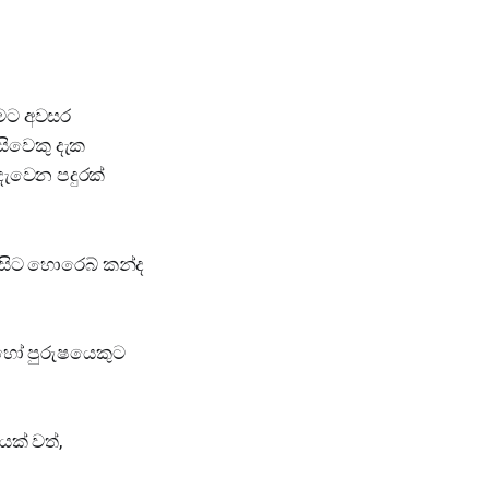
ීමට අවසර
සිවෙකු දැක
දැවෙන පදුරක්
ැද සිට හොරෙබ් කන්ද
 හෝ පුරුෂයෙකුට
ක් වත්,