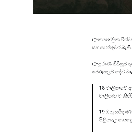
👉කතෝලික විශ්ව
සහ සාන්තුවර බැතිය
👉පුරාණ ගිවිසුම 
ජෙරුසලම් දේව මාළ
18 මාලිගාවේ ඇතු
මාලිගාව ම කිහ
19 ඔහු සමිඳාණන
පිළියෙළ කෙළේ