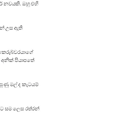
ර් නවයකි. ඔහු එහි
ින් උස ඇති
 කෙරුබ්වරයාගේ
 අනික් පියාපතේ
පුණු මල් ද කැටයම්
පිට සම ලෙස රත්රන්