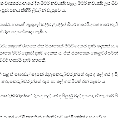
ව්‍ය-වාක්‍යස්ථානයේ දිග මීටර් නවයකි; පළල මීටර් නවයකි; උස මීට
 පූජාසනය කිහිරි ලීවලින් වැසුවේ ය.
වාක්‍යස්ථානයෙහි ඇතුළේ ඔලීව ලීවලින් මීටර් හතරයි දශම හතර බැග
 රූප දෙකක් සාදා තැබී ය.
වරයෙකුගේ රූපයක එක පියාපතක් මීටර් දෙකයි දශම දෙකක් ය.
ියාපත මීටර් දෙකයි දශම දෙකක් ය; එක් පියාපතක කෙළවර පටන්
ීටර් හතරයි දශම හතරකි.
් සෑදූ ඒ දොරවල් දෙකේ ඔහු කෙරුබ්වරුන්ගේ රූප ද තල් ගස් ද පි
කර, කෙරුබ්වරුන්ගේ රූප හා තල් ගස් පිටත් රන් ගෑවේ ය.
ෙරුබ්වරුන්ගේ රූප ද තල් ගස් ද පිපුණු මල් ද කපා, ඒ කැටයම් 
ැපූ ගල් පේළි තුනකින් ද කිහිරි දැව පේළියකින් ද සෑදුවේ ය.