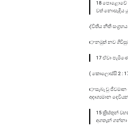
18 පොළොවේ බ
වත් නොසෑදිය යු
ද්විතීය නීති සංග්‍රහ
👉නමුත් නව ගිවිසුම
17 ඒවා පැමිණෙ
( කොලොස්සි 2 : 17
👉සැබෑ වු ජීවමාන
අදෘශ්‍යමාන දෙවියන
15 ක්‍රිස්තුන්
අගතැන් ගන්නා