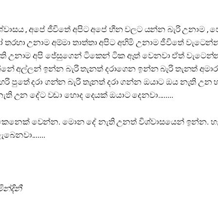
වාසය , අපේ ජීවිතේ අපිට අපේ හීන වලට යන්න බැරි උනාම , ප
වෝ තරහා උනාම අම්මා තාත්තා අපිට අහිමි උනාම ජීවිතේ වැටෙ
ති උනාම අපි ජේසුගෙන් ටිකෙන් ටික ඈත් වෙනවා ඒත් වැටෙන්
නේ අල්ලන් ඉන්න බැරි තැනත් දරාගෙන ඉන්න බැරි තැනත් අමාර
රි පුතේ දරා ගන්න බැරි තැනත් දරා ගන්න ඔයාට ඔය නැති උන හ
ති උන දේට වඩා හොද දෙයක් ඔයාට දෙනවා........
කෙනෙක් වෙන්න. මොන දේ නැති උනත් විශ්වාසයෙන් ඉන්න. 
බෙනවා.......
ින්දිනී