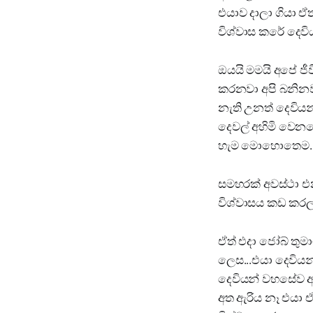
එයාව දාලා ගියා ඒ
විශ්වාස කරේ දෙවිය
ඔයයි මමයි අපේ ජී
කරනවා අපි බනිනව
නැති උනත් දෙවියන
දෙවල් අහිමි වෙන
හැම මොහොතෙම.
සමහරක් අවස්ථා එන
විශ්වාසය කඩ කරල 
ඒත් එදා ජෝබ් තු
ලෙස...එයා දෙවියන
දෙවියන් වහසේව අ
අත ඇරිය නෑ එයා 