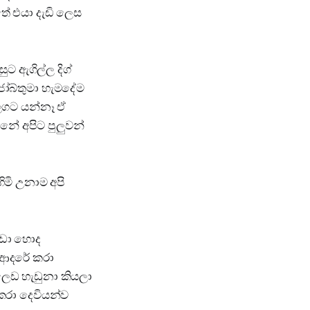
තේ එයා දැඩි ලෙස
ට ඇගිල්ල දිග්
ෝබ්තුමා හැමදේම
 ලගට යන්නෑ ඒ
නේ අපිට පුලුවන්
ිමි උනාම අපි
වඩා හොද
ව ආදරේ කරා
ලෙඩ හැඩුනා කියලා
කරා දෙවියන්ව