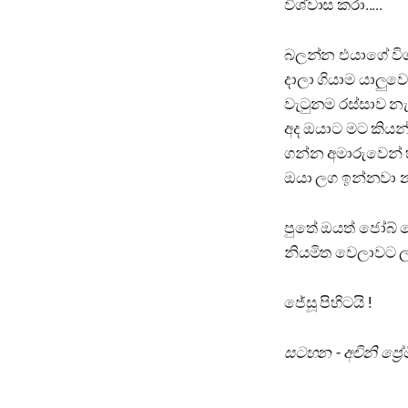
විශ්වාස කරා.....
බලන්න එයාගේ විශ්
දාලා ගියාම යාලු
වැටුනම රස්සාව නැ
අද ඔයාට මට කියන්
ගන්න අමාරුවෙන් හ
ඔයා ලග ඉන්නවා නැ
පුතේ ඔයත් ජෝබ් 
නියමිත වෙලාවට ලැ
ජේසූ පිහිටයි !
සටහන - අචිනි ප්‍රේම