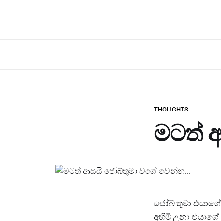
THOUGHTS
මටත් 
ජෝබ් තුමා එයාගේ
අහිමි උනා එයාග