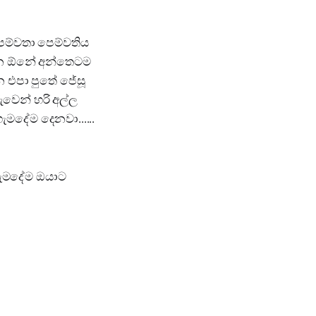
ෙම්වතා පෙම්වතිය
න්න ඕනේ අන්තෙටම
න එපා පුතේ ජේසූ
ුවෙන් හරි අල්ල
ැමදේම දෙනවා......
හැමදේම ඔයාට