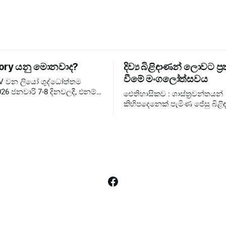
ory යනු මොනවාද?
දිව්‍ය බිළිඳාණන් ලොවට ප්‍ර
වීමේ මංගලෝත්සවය
XIV වන ලියෝ ශුද්ධෝත්තම
26 ජනවාරි 7-8 දිනවලදී, එනම්
ඓතිහාසිකව : ශාස්ත්‍රවන්තයන්
තුවේ ජුබිලිය අවසන් වූ වහා
කිහිපදෙනෙක් පැමිණ ජේසු බිළිඳ
සඳහා, එතුමන්ගේ පළමු
බැහැදැකීම එහෙත් දේව වන්දනාත්මකව
ary Consistory කැඳවා
රජුන්ට ❌ රජතුන් කට්ටුවේ මංගල
ලොවට ✅ දේව