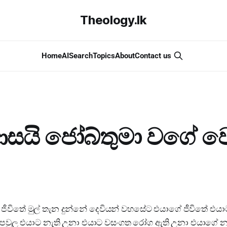
Theology.lk
Home
AI
Search
Topics
About
Contact us
ආසයි ජෝබ්තුමා වගේ වෙ
 ජීවිතේ මුල් තැන දුන්නේ දෙවියන් වහසේට එයාගේ ජීවිතේ එය
ේ පවුල එයාට නැති උනා එයාට වසංගත රෝග ඇති උනා එයාගේ