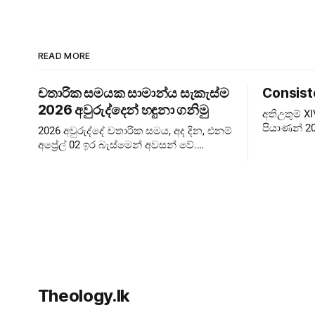
READ MORE
චතාරික සමයක සාමාන්ය සැකැස්ම
Consist
2026 අවුරුද්දෙන් හඳුනා ගනිමු
අතිඋතුම් 
පියාණන් 20
2026 අවුරුද්දේ චතාරික සමය, අද දින, එනම්
බලාපොරොත්
අප්‍රේල් 02 ඉර බැස්මෙන් අවසන් වේ.
පැවැත්වීම 
කෙතරම් පැහැදිළි කිරීම් දුන්නත් බොහෝ
Extraordin
අය දවස් ගණන පටලවා ගනිති. දවස් 40
ඉවරයි, නිරහාරය
Theology.lk