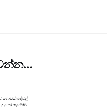
න්න...
ාට ගොඩක් දේවල්
 නෑදෑයෝ හැමෝම