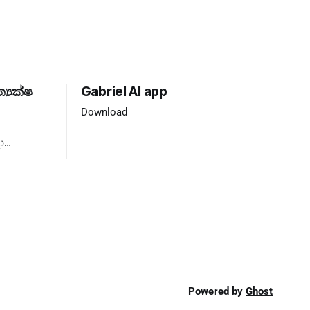
ත්‍යක්ෂ
Gabriel AI app
Download
ා
්‍යය ❌
Powered by
Ghost