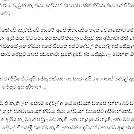
ත් එයා වැටුන් නෑ එයා දෙවියන් වහසේ එක්ක හිටියා එයාගේ ජීවි
න්ව.....
විතේ අපි කැමති, අපි ආදරේ ,අපේ හීන, අපිට නැති වෙනකොට ජේසු
ා ඇයි ඔයා මට මෙහෙම කරේ කියලා ජේසුව අත අරිනවා ඒත් ජ
් වහසේ ළඟ හිටියා අපේ ජීවිතේ අපිට දේවල් තියෙද්දි අපි ජේසු
කොට ජේසූට දොස් පවරනවා පුතේ දුවේ අපි ජේසූට ලං වෙන්න ඕ
වා ජීවිතේට අපි ජේසු එක්කම ඉන්නවා අපිට ගොඩක් දේවල් අහ
ජේසූව අත අරිනවා....
මාට ඒ නැති උන සේරම දේවල් ආයේ දෙවියන් වහසේ දුන්නා ඊට 
් ගැන විශ්වාසයෙන් හිටියා එයා දෙවියන් වහසේට අසීමාන්මිත
ත ඇරිය නෑ මගේ පවුල මට නැති උනා නෑදෑයෝ නැති උනා මට 
ඒ දේවල් තියෙද්දි වගේම නැති උනාමත් දෙවියන් වහසේට ආදරේ 