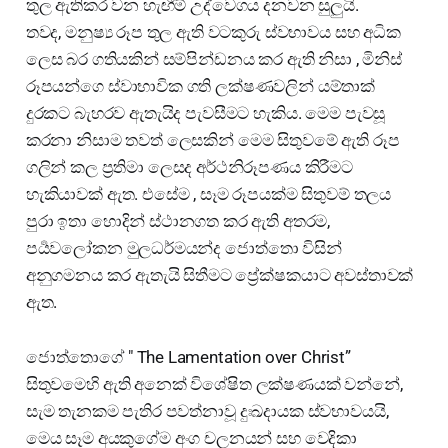
තුල ඇතිකර වන හැඟීම් උද්වෙගය දනවන සුලුයි.
තවද, මනුෂ්‍ය රූප තුල ඇති වටකුරු ස්වභාවය සහ අධික
ලෙස බර ගතියකින් සම්පින්ඩනය කර ඇති නිසා , මිනිස්‍
රූපයන්ගෙ ස්වාභාවික ගති ලක්ෂණවලින් යම්තාක්
දුරකට බැහරව ඇතැයිද පැවසීමට හැකිය. මෙම පැවසූ
කරනා නිසාම තවත් ලෙසකින් මෙම සිතුවමේ ඇති රූප
ගලින් කල ප්‍රතිමා ලෙසද අර්ථනිරූපණය කිරීමට
හැකියාවක් ඇත. එසේම , සෑම රූපයක්ම සිතුවම් තලය
පුරා ඉතා හොදින් ස්ථානගත කර ඇති අතරම,
පර්‍යවලෝකන මුලධර්මයන්ද ජොත්තො විසින්
අනුගමනය කර ඇතැයි සිතීමට ප්‍රේක්ෂකයාට අවස්තාවක්
ඇත.
ජොත්තොගේ " The Lamentation over Christ”
සිතුවමෙහි ඇති අනෙක් විශේෂිත ලක්ෂණයක් වන්නේ,
සැම තැනකම පැතිර පවත්නාවූ දුඃඛදායක ස්වභාවයයි,
මෙය සෑම අයකුගේම අංග චලනයන් සහ වෙදිකා