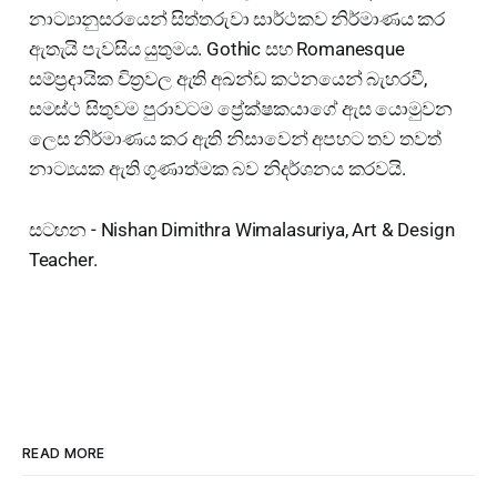
නාට්‍යානුසරයෙන් සිත්තරුවා සාර්ථකව නිර්මාණය කර
ඇතැයි පැවසිය යුතුමය. Gothic සහ Romanesque
සම්ප්‍රදායික චිත්‍රවල ඇති අඛන්ඩ කථනයෙන් බැහරවී,
සමස්ථ සිතුවම පුරාවටම ප්‍රේක්ෂකයාගේ ඇස යොමුවන
ලෙස නිර්මාණය කර ඇති නිසාවෙන් අපහට තව තවත්
නාට්‍යයක ඇති ගුණාත්මක බව නිදර්ශනය කරවයි.
සටහන - Nishan Dimithra Wimalasuriya, Art & Design
Teacher.
READ MORE