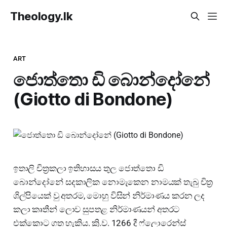
Theology.lk
ART
ජොත්තො ඩි බොන්දෝනේ
(Giotto di Bondone)
ඉතාලි චිත්‍රකලා ඉතිහාසය තුල ජොත්තො ඩි
බොන්දෝනේ සදකාලික නොමැකෙන නාමයක් තැබු චිත්‍ර
ශිල්පියෙක් වු අතරම, මොහු විසින් නිර්මාණය කරන ලද
කලා කෘතීන් ලොව සුපතළ නිර්මාණයන් අතරට
එක්කොට ගත හැකිය. ක්‍රි.ව. 1266 දී ෆ්ලොරෙන්ස්