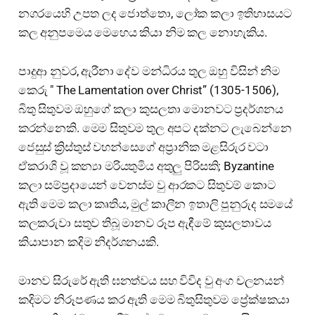
නගරයෙහි උපත ලද ජොත්තො, ලෝක කලා ඉතිහාසයට
කල අනුපමෙය මෙහෙය කියා නිම කල නොහැකිය.
පාදුආ නුවර, ඇරීනා දේව මන්ධිරය තුල ඔහු විසින් නිම
කෙරු " The Lamentation over Christ” (1305-1506),
බිතු සිතුවම ඔහුගේ කලා කුසලතා මොනවට ප්‍රදර්ශනය
කරන්නෙකි. මෙම සිතුවම තුල අපට දක්නට ලැබෙන්නෙ
ජෙසුස් ක්‍රිස්තුස් වහන්සෙගේ අප්‍රානික මළසිරුර වටා
ඒකරාශි වූ කන්‍යා මරියතුමිය අතුලු පිරිසකි; Byzantine
කලා සම්ප්‍රදායෙන් වෙනස්ම වු ආරකට සිතුවම් කොට
ඇති මෙම කලා කෘතිය, මුල් කාලීන ඉතාලි පුනුරුද සමයේ
කලකරුවා සතුව තිබූ මානව රූප ඇඳීමේ කුසලතාවය
කියාපාන කදිම නිදර්ශනයකි.
මානව සිරුරේ ඇති ඝනත්වය සහ විවිද වු අංග චලනයන්
කදිමට නිරූපණය කර ඇති මෙම බිතුසිතුවම ප්‍රේක්ෂකයා