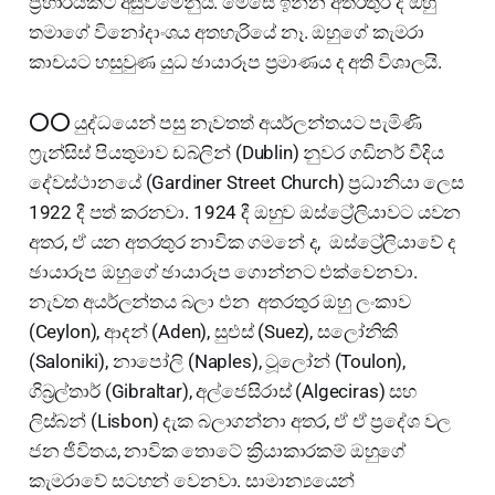
ප්‍රහාරයකට අසුවීමෙනුයි. මෙසේ ඉන්න අතරතුර ද ඔහු
තමාගේ විනෝදාංශය අතහැරියේ නෑ. ඔහුගේ කැමරා
කාචයට හසුවුණ යුධ ඡායාරූප ප්‍රමාණය ද අති විශාලයි.
⭕⭕ යුද්ධයෙන් පසු නැවතත් අයර්ලන්තයට පැමිණි
ෆ්‍රැන්සිස් පියතුමාව ඩබ්ලින් (Dublin) නුවර ගඩිනර් වීදිය
දේවස්ථානයේ (Gardiner Street Church) ප්‍රධානියා ලෙස
1922 දී පත් කරනවා. 1924 දී ඔහුව ඔස්ට්‍රේලියාවට යවන
අතර, ඒ යන අතරතුර නාවික ගමනේ ද, ඔස්ට්‍රේලියාවේ ද
ඡායාරූප ඔහුගේ ඡායාරූප ගොන්නට එක්වෙනවා.
නැවත අයර්ලන්තය බලා එන අතරතුර ඔහු ලංකාව
(Ceylon), ආදන් (Aden), සුඑස් (Suez), සලෝනිකි
(Saloniki), නාපෝලි (Naples), ටූලෝන් (Toulon),
ගිබ්‍රල්තාර් (Gibraltar), අල්ජෙසිරාස් (Algeciras) සහ
ලිස්බන් (Lisbon) දැක බලාගන්නා අතර, ඒ ඒ ප්‍රදේශ වල
ජන ජීවිතය, නාවික තොටේ ක්‍රියාකාරකම් ඔහුගේ
කැමරාවේ සටහන් වෙනවා. සාමාන්‍යයෙන්