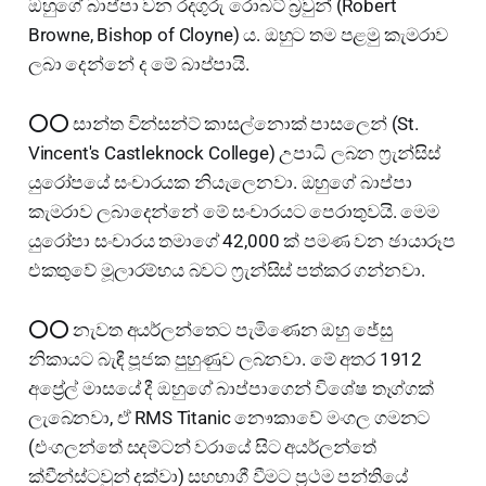
ඔහුගේ බාප්පා වන රදගුරු රොබට් බ්‍රවුන් (Robert
Browne, Bishop of Cloyne) ය. ඔහුට තම පළමු කැමරාව
ලබා දෙන්නේ ද මේ බාප්පායි.
⭕⭕ සාන්ත වින්සන්ට් කාසල්නොක් පාසලෙන් (St.
Vincent's Castleknock College) උපාධි ලබන ෆ්‍රැන්සිස්
යුරෝපයේ සංචාරයක නියැලෙනවා. ඔහුගේ බාප්පා
කැමරාව ලබාදෙන්නේ මේ සංචාරයට පෙරාතුවයි. මෙම
යුරෝපා සංචාරය තමාගේ 42,000 ක් පමණ වන ඡායාරූප
එකතුවේ මූලාරම්භය බවට ෆ්‍රැන්සිස් පත්කර ගන්නවා.
⭕⭕ නැවත අයර්ලන්තෙට පැමිණෙන ඔහු ජේසු
නිකායට බැඳී පූජක පුහුණුව ලබනවා. මේ අතර 1912
අප්‍රේල් මාසයේ දී ඔහුගේ බාප්පාගෙන් විශේෂ තෑග්ගක්
ලැබෙනවා, ඒ RMS Titanic නෞකාවේ මංගල ගමනට
(එංගලන්තේ සදම්ටන් වරායේ සිට අයර්ලන්තේ
ක්වීන්ස්ටවුන් දක්වා) සහභාගී වීමට ප්‍රථම පන්තියේ