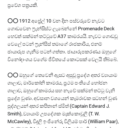
ප්‍රවේශ පත්‍රයකි.
⭕⭕ 1912 අප්‍රේල් 10 වන දින පස්වරුවේ නැවට
ගොඩවෙන ෆ්‍රැන්සිස්ට ලැබෙන්නේ Promenade Deck
හෙවත් සක්මන් තට්ටුවේ A37 කාමරයයි. නැවට ගොඩවූ
වෙලේ පටන් ෆ්‍රැන්සිස් තමාගේ රාජකාරිය, එනම්
ඡායාරූප ගැනීම පටන් ගත්තා. ඡායාරූපකරණය ඔහුගේ
විනෝදාංශය වගේම ජීවිතයේ කොටසක් වෙලයි තිබ්බේ.
⭕⭕ ඔහුගේ තෙවෙනි ඇසට අසුවූ ප්‍රදේශ අතර ව්‍යායාම
ශාලාව, මාර්කෝනි කාමරය, ප්‍රථම පංතියේ භෝජන
ශාලාව, ඔහුගේ කාමරය සහ නැවේ සක්මන් තට්ටු වැනි
ප්‍රදේශ වුණා. අවසාන වශයෙන් කැමරාවක සටහන් වුණ
පුද්ගලයන් අතර කපිතාන් ස්මිත් (Captain Edward J.
Smith), ව්‍යායාම් උපදේශක මැක්කොවුලි (T. W.
McCawley), විදුලි ඉංජිනේරු විලියම් පාර් (William Paar),