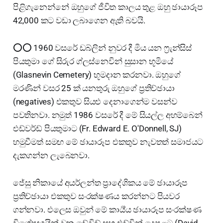
පිළිගැනෙන්නේ ඔහුගේ ජීවිත කාලය තුළ ඔහු ඡායාරූප
42,000 කට වඩා ලබාගෙන ඇති බවයි.
⭕⭕ 1960 වසරේ ඩබ්ලින් නුවර දී මිය යන ෆ්‍රැන්සිස්
පියතුමා ගේ සිරුර ග්ලස්නෙවින් සුසාන භූමියේ
(Glasnevin Cemetery) භූමදාන කරනවා. ඔහුගේ
මරණින් වසර 25 ක් යනතුරු ඔහුගේ ප්‍රතිච්ඡායා
(negatives) එකතුව සියළු දෙනාගෙන්ම වසන්ව
පවතිනවා. නමුත් 1986 වසරේ දී මේ සියල්ල අහම්බෙන්
එඩ්වර්ඩ් පියතුමාට (Fr. Edward E. O'Donnell, SJ)
හමුවීමත් සමඟ මේ ඡායාරූප එකතුව නැවතත් සමාජයට
දැකගන්න ලැබෙනවා.
ජේසු නිකායේ අයර්ලන්ත ප්‍රාදේශිකය මේ ඡායාරූප
ප්‍රතිච්ඡායා එකතුව සංරක්ෂණය කරන්නට පියවර
ගන්නවා. එලෙස ඔවුන් මේ කාර්‍ය්ය ඡායාරූප සංරක්ෂණ
විශේෂඥයින් වන ඩේවිඩ් සහ එඩ්වින් දෙපළට (David