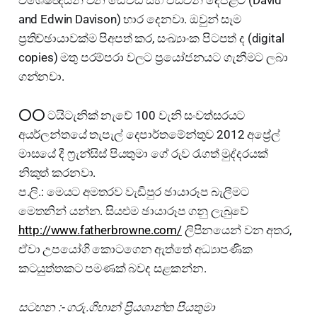
and Edwin Davison) භාර දෙනවා. ඔවුන් සෑම
ප්‍රතිච්ඡායාවක්ම පිඅපත් කර, සංඛ්‍යාංක පිටපත් ද (digital
copies) මතු පරම්පරා වලට ප්‍රයෝජනයට ගැනීමට ලබා
ගන්නවා.
⭕⭕ ටයිටැනික් නැවේ 100 වැනි සංවත්සරයට
අයර්ලන්තයේ තැපැල් දෙපාර්තමේන්තුව 2012 අප්‍රේල්
මාසයේ දී ෆ්‍රැන්සිස් පියතුමා ගේ රුව රැගත් මුද්දරයක්
නිකුත් කරනවා.
ප.ලි.: මෙයට අමතරව වැඩිපුර ඡායාරූප බැලීමට
මෙතනින් යන්න. සියළුම ඡායාරූප ගනු ලැබුවේ
http://www.fatherbrowne.com/
ලිපිනයෙන් වන අතර,
ඒවා උපයෝගි කොටගෙන ඇත්තේ අධ්‍යාපණික
කටයුත්තකට පමණක් බවද සළකන්න.
සටහන :- ගරු.ගිහාන් ප්‍රියශාන්ත පියතුමා