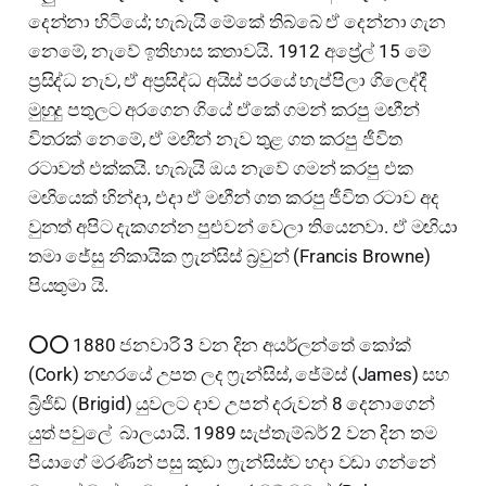
දෙන්නා හිටියේ; හැබැයි මේකේ තිබ්බේ ඒ දෙන්නා ගැන
නෙමේ, නැවේ ඉතිහාස කතාවයි. 1912 අප්‍රේල් 15 මේ
ප්‍රසිද්ධ නැව, ඒ අප්‍රසිද්ධ අයිස් පරයේ හැප්පිලා ගිලෙද්දී
මුහුදු පතුලට අරගෙන ගියේ ඒකේ ගමන් කරපු මඟීන්
විතරක් නෙමේ, ඒ මඟීන් නැව තුළ ගත කරපු ජීවිත
රටාවත් එක්කයි. හැබැයි ඔය නැවේ ගමන් කරපු එක
මඟියෙක් හින්දා, එදා ඒ මඟීන් ගත කරපු ජීවිත රටාව අද
වුනත් අපිට දැකගන්න පුළුවන් වෙලා තියෙනවා. ඒ මඟියා
තමා ජේසු නිකායික ෆ්‍රැන්සිස් බ්‍රවුන් (Francis Browne)
පියතුමා යි.
⭕⭕ 1880 ජනවාරි 3 වන දින අයර්ලන්තේ කෝක්
(Cork) නඟරයේ උපත ලද ෆ්‍රැන්සිස්, ජේම්ස් (James) සහ
බ්‍රිජිඩ් (Brigid) යුවලට දාව උපන් දරුවන් 8 දෙනාගෙන්
යුත් පවුලේ බාලයායි. 1989 සැප්තැම්බර් 2 වන දින තම
පියාගේ මරණින් පසු කුඩා ෆ්‍රැන්සිස්ව හදා වඩා ගන්නේ