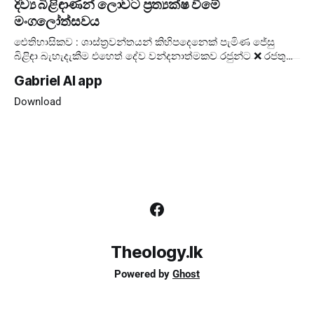
දිව්‍ය බිළිඳාණන් ලොවට ප්‍රත්‍යක්ෂ වීමේ
කැඳවා
මංගලෝත්සවය
ඓතිහාසිකව : ශාස්ත්‍රවන්තයන් කිහිපදෙනෙක් පැමිණ ජේසු
බිළිඳා බැහැදැකීම එහෙත් දේව වන්දනාත්මකව රජුන්ට ❌ රජතුන්
කට්ටුවේ මංගල්‍යය ❌ ලොවට ✅ දේව
Gabriel AI app
Download
Theology.lk
Powered by
Ghost