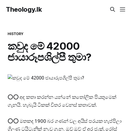
Theology.lk
HISTORY
කවුද මේ 42000
ඦායාරූපශිල්පී තුමා?
⭕⭕ අද කතා කරන්න යන්නේ කතෝලික පියතුමෙක්
ගැනයි. හැබැයි ටිකක් විතර වෙනස් කතාවක්.
⭕⭕ මතකද 1900 බර ගණන් වල අයිස් පරයක හැප්පිලා
ගිලුණ ටයිටැනික් නැව ගැන. ඔව් ඔව් ඒ අර ජැක්, රෝස්