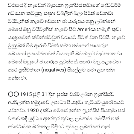
වරායේ දී නැවෙන් බැසයන ෆ්‍රැන්සිස් තමාගේ දේවධර්ම
අධ්‍යයන කටයුතු සඳහා ඩබ්ලින් බලා පිටත් වෙනවා.
ටයිටැනික් නැවේ අවසාන ඡායාරූපය ගනු ලබන්නේ
මෙසේ ඔහු ටයිටැනික් නැවේ සිට America නමැති කුඩා
යාත්‍රාවෙන් ක්වින්ස්ටවුන් වරායට පිටත් වන විටයි. නැවේ
මුහුදුබත් වීම ආරංචි වීමත් සමඟ තමාගේ ඡායාරූප
බොහෝ ප්‍රයෝජනවත් විය හැකි බව ඔහුට වැටහෙනවා.
මෙසේ ඔහුගේ ඡායාරූප පුවත්පත්, සඟරා වල පළවෙන
අතර ප්‍රතිච්ඡායා (negatives) සියල්ලම තමා ලඟ තබා
ගන්නවා.
⭕⭕ 1915 ජූලි 31 දින පූජක වරම් ලබන ෆ්‍රැන්සිස්ව
අයර්ලන්ත හමුදාවේ උපාධ්‍ය පියතුමා හැටියට යුරෝපයට
යවනවා. 1920 දක්වා මෙසේ ඉන්න ෆ්‍රැන්සිස් පියතුමා පස්
වතාවකදී යුද්ධය අතරතුර තුවාල ලබනවා. මෙයින් එක්
අවස්ථාවක බරපතල විදිහට තුවාල ලබන්නේ ගෑස්