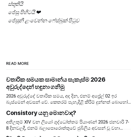
ස්තූතියි
ජේසු පිහිටයි ❤
ජේසුනි ළංවෙන්න ෆේස්බුක් පිටුව
READ MORE
චතාරික සමයක සාමාන්ය සැකැස්ම 2026
අවුරුද්දෙන් හඳුනා ගනිමු
2026 අවුරුද්දේ චතාරික සමය, අද දින, එනම් අප්‍රේල් 02 ඉර
බැස්මෙන් අවසන් වේ. කෙතරම් පැහැදිළි කිරීම් දුන්නත් බොහෝ
අය දවස් ගණන පටලවා ගනිති. දවස් 40 ඉවරයි, නිරහාරය
Consistory යනු මොනවාද?
අතිඋතුම් XIV වන ලියෝ ශුද්ධෝත්තම පියාණන් 2026 ජනවාරි 7-
8 දිනවලදී, එනම් බලාපොරොත්තුවේ ජුබිලිය අවසන් වූ වහා
පැවැත්වීම සඳහා, එතුමන්ගේ පළමු Extraordinary Consistory