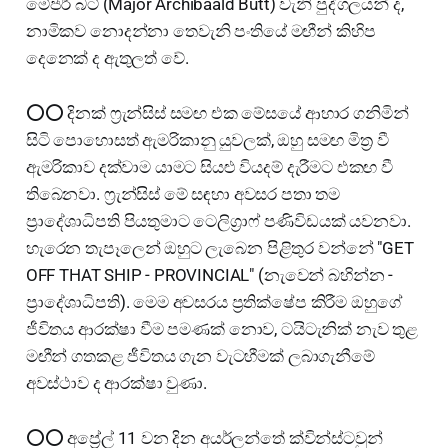
මේජර් බට් (Major Archibaald Butt) වැනි පුද්ගලයන් ද,
නාමිකව නොදන්නා තෙවැනි පංතියේ මඟීන් කිහිප
දෙනෙක් ද ඇතුලත් වේ.
⭕⭕ දිනක් ෆ්‍රැන්සිස් සමඟ එක මේසයේ ආහාර ගනිමින්
සිටි පොහොසත් ඇමරිකානු යුවලක්, ඔහු සමඟ මිත්‍ර වී
ඇමරිකාව දක්වාම යාමට සියළු වියදම් දැරීමට එකඟ වී
තිබෙනවා. ෆ්‍රැන්සිස් මේ සඳහා අවසර පතා තම
ප්‍රාදේශාධිපති පියතුමාට ටෙලිග්‍රාෆ් පණිවිඩයක් යවනවා.
හැරෙන තැපෑලෙන් ඔහුට ලැබෙන පිළිතුර වන්නේ "GET
OFF THAT SHIP - PROVINCIAL" (නැවෙන් බහින්න -
ප්‍රාදේශාධිපති). මෙම අවසරය ප්‍රතික්ෂේප කිරීම ඔහුගේ
ජීවිතය ආරක්ෂා වීම පමණක් නොව, ටයිටැනික් නැව තුළ
මඟීන් ගතකළ ජීවිතය ගැන වැටහීමක් ලබාගැනීමේ
අවස්ථාව ද ආරක්ෂා වුණා.
⭕⭕ අප්‍රේල් 11 වන දින අයර්ලන්තේ ක්වින්ස්ටවුන්