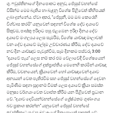
ශු. ෆවුස්තීනාගේ දිනපොතට අනුව, ජේසුස් වහන්සේ
විසින්ම මෙම බැතිය හා බැඳුනු විශේෂ පිළිවෙත් කිහිපයක්
ලබා දුන්නේය. ඒවා අතර, "ජේසුනී, මම ඔබ කෙරෙහි
විශ්වාස කරමි" යනුවෙන් සඳහන් විශේෂ දේව දයාවේ
සිතුවම, පාස්කු ඉරිදාට පසු එළඹෙන ඉරිදා දිනය දේව
දයාවේ මංගල්‍යය ලෙස සැමරීම, විශේෂ යාච්ඤා මාලාවක්
වන දේව දයාවේ මල්දම උච්චාරණය කිරීම, දේව දයාවේ
නව දින යාච්ඤාව පැවැත්වීම, සෑම දිනකම පස්වරු 3:00
"දයාවේ පැය" ලෙස නම් කර එම වේලාවේදී විශේෂයෙන්
ජේසුස් වහන්සේගේ දුක්ප්‍රාප්තිය මෙනෙහි කරමින් යාච්ඤා
කිරීම, වචනයෙන්, ක්‍රියාවෙන් හෝ යාච්ඤාවෙන් දයාව
අන්‍යයන් වෙත පැතිරවීම සහ ජේසුස් වහන්සේගේ දෙවන
පැමිණීම සඳහා සූදානම් වීමක් ලෙස දයාවේ ක්‍රියා සමස්ත
මනුෂ්‍ය වර්ගයා වෙත ව්‍යාප්ත කිරීම යන පිළිවෙත් ප්‍රධාන
වේ. "දයාව දෙවියන්වහන්සේගේ ශ්‍රේෂ්ඨතම ගුණාංගය
බව ප්‍රකාශ කරන්න" යනුවෙන් ජේසුස් වහන්සේ
ෆවුස්තීනාට පැවසූ බව ඇගේ දිනපොතේ සඳහන් වේ.