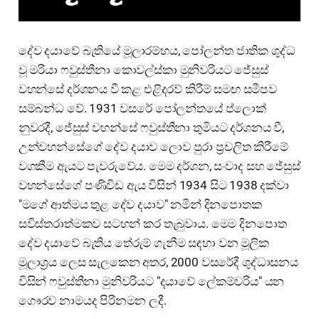
දේව දයාවේ බැතියේ මූලාරම්භය, පෝලන්ත ජාතික ශුද්ධ
වූ මරියා ෆවුස්තීනා කොවල්ස්කා මුනිවරියට ජේසුස්
වහන්සේ දර්ශනය වී කළ එළිදරව් කිරීම් සමඟ සමීපව
සම්බන්ධ වේ. 1931 වසරේ පෝලන්තයේ ප්ලොක්
නුවරදී, ජේසුස් වහන්සේ ෆවුස්තීනා තුමියට දර්ශනය වී,
උන්වහන්සේගේ දේව දයාව ලොව පුරා ප්‍රචලිත කිරීමේ
වගකීම ඇයට පැවරුවේය. මෙම දර්ශන, සංවාද සහ ජේසුස්
වහන්සේගේ පණිවිඩ ඇය විසින් 1934 සිට 1938 දක්වා
"මගේ ආත්මය තුළ දේව දයාව" නමින් දිනපොතක
සවිස්තරාත්මකව සටහන් කර තැබුවාය. මෙම දිනපොත
දේව දයාවේ බැතිය තේරුම් ගැනීම සඳහා වන මූලික
මූලාශ්‍රය ලෙස සැලකෙන අතර, 2000 වසරේදී ශුද්ධාසනය
විසින් ෆවුස්තීනා මුනිවරියට "දයාවේ ලේකම්වරිය" යන
ගෞරව නාමයද පිරිනමන ලදී.