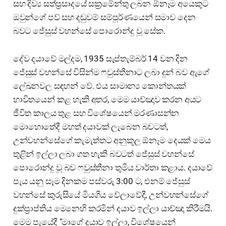
සහ දිව්‍ය සත්ප්‍රසාදයේ සක්‍රමේන්තු ලබන ඕනෑම අයෙකුට
ඔවුන්ගේ පව් සහ දඬුවම් සම්පූර්ණයෙන් සමාව දෙන
බවට ජේසුස් වහන්සේ පොරොන්දු වූ සේක.
දේව දයාවේ මල්දම, 1935 සැප්තැම්බර් 14 වන දින
ජේසුස් වහන්සේ විසින්ම ෆවුස්තීනාට ලබා දුන් බව ඇගේ
ලේඛනවල සඳහන් වේ. එය සාමාන්‍ය කොන්තයක්
භාවිතයෙන් කළ හැකි අතර, මෙම යාච්ඤාව කරන අයට
ජීවිත කාලය තුළ සහ විශේෂයෙන් මරණාසන්න
මොහොතේදී මහත් දයාවක් ලැබෙන බවටත්,
උන්වහන්සේගේ කැමැත්තට අනුකූල ඕනෑම දෙයක් මෙය
තුළින් ඉල්ලා ලබා ගත හැකි බවටත් ජේසුස් වහන්සේ
පොරොන්දු වූ බව ෆවුස්තීනා තුමිය වාර්තා කළාය. දයාවේ
පැය යනු සෑම දිනකම පස්වරු 3:00 ට, එනම් ජේසුස්
වහන්සේ කුරුසියේ මියගිය වේලාවේදී, උන්වහන්සේගේ
දුක්ප්‍රාප්තිය මෙනෙහි කරමින් දයාව ඉල්ලා යාච්ඤා කිරීමයි.
මෙම පැයේදී "මාගේ දයාව ඉල්ලා, විශේෂයෙන්