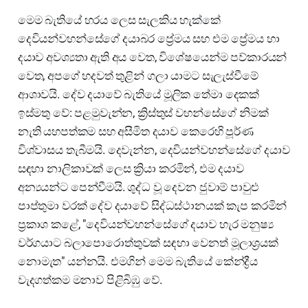
මෙම බැතියේ හරය ලෙස සැලකිය හැක්කේ
දෙවියන්වහන්සේගේ දයාබර ප්‍රේමය සහ එම ප්‍රේමය හා
දයාව අවශ්‍යතා ඇති අය වෙත, විශේෂයෙන්ම පව්කාරයන්
වෙත, අපගේ හදවත් තුළින් ගලා යාමට සැලැස්වීමේ
ආශාවයි. දේව දයාවේ බැතියේ මූලික තේමා දෙකක්
ඉස්මතු වේ: පළමුවැන්න, ක්‍රිස්තුස් වහන්සේගේ නිමක්
නැති යහපත්කම සහ අසීමිත දයාව කෙරෙහි පූර්ණ
විශ්වාසය තැබීමයි. දෙවැන්න, දෙවියන්වහන්සේගේ දයාව
සඳහා නාලිකාවක් ලෙස ක්‍රියා කරමින්, එම දයාව
අන්‍යයන්ට පෙන්වීමයි. ශුද්ධ වූ දෙවන ජුවාම් පාවුළු
පාප්තුමා වරක් දේව දයාවේ සිද්ධස්ථානයක් කැප කරමින්
ප්‍රකාශ කළේ, "දෙවියන්වහන්සේගේ දයාව හැර මනුෂ්‍ය
වර්ගයාට බලාපොරොත්තුවක් සඳහා වෙනත් මූලාශ්‍රයක්
නොමැත" යන්නයි. එමගින් මෙම බැතියේ කේන්ද්‍රීය
වැදගත්කම මනාව පිළිබිඹු වේ.