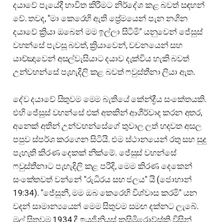
දයාවේ පැයේදී භාවිත කිරීමට නිර්දේශ කළ බවත් සඳහන්
වේ. තවද, "මා කෙරෙහි ඇති ප්‍රේමයෙන් පැන නගින
දයාවේ ක්‍රියා ඔබෙන් මම ඉල්ලා සිටිමි" යනුවෙන් ජේසුස්
වහන්සේ පැවසූ බවත්, ක්‍රියාවෙන්, වචනයෙන් සහ
යාච්ඤාවෙන් අසල්වැසියාට දයාව දැක්විය හැකි බවත්
උන්වහන්සේ පැහැදිලි කළ බවත් ෆවුස්තීනා ලියා ඇත.
දේව දයාවේ සිතුවම මෙම බැතියේ කේන්ද්‍රීය සංකේතයකි.
එහි ජේසුස් වහන්සේ එක් අතකින් ආශීර්වාද කරන අතර,
අනෙක් අතින් උන්වහන්සේගේ තුවාල ලත් හදවත අසල
පපුව ස්පර්ශ කරගෙන සිටියි. එම ස්ථානයෙන් රතු සහ සුදු
පැහැති කිරණ දෙකක් නික්මේ. ජේසුස් වහන්සේ
ෆවුස්තීනාට පැහැදිලි කළ පරිදි, මෙම කිරණ දෙකෙන්
සංකේතවත් වන්නේ "රුධිරය සහ ජලය" යි (ජොහාන්
19:34). "ජේසුනී, මම ඔබ කෙරෙහි විශ්වාස කරමි" යන
වදන් සාමාන්‍යයෙන් මෙම සිතුවම සමඟ දක්නට ලැබේ.
මුල් සිතුවම 1934 දී ඉයුජිනියස් කසිමිරොව්ස්කි විසින්