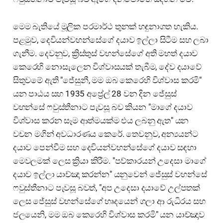
මෙම බැතියේ මූලික පරමාර්ථ තුනක් හඳුනාගත හැකිය.
පළමුව, දෙවියන්වහන්සේගේ දයාව ඉල්ලා සිටීම සහ ලබා
ගැනීම. දෙවනුව, ක්‍රිස්තුස් වහන්සේගේ අති මහත් දයාව
කෙරෙහි නොසැලෙන විශ්වාසයක් තැබීම, දේව දයාවේ
සිතුවමේ ඇති "ජේසුනී, මම ඔබ කෙරෙහි විශ්වාස කරමි"
යන පාඨය සහ 1935 අප්‍රේල් 28 වන දින ජේසුස්
වහන්සේ ෆවුස්තීනාට පැවසූ බව කියන "මාගේ දයාව
විශ්වාස කරන සෑම ආත්මයක්ම එය ලබනු ඇත" යන
වචන මගින් අවධාරණය කෙරේ. තෙවනුව, අන්‍යයන්ට
දයාව පෙන්වීම සහ දෙවියන්වහන්සේගේ දයාව සඳහා
මෙවලමක් ලෙස ක්‍රියා කිරීම. "පව්කාරයන් උදෙසා මාගේ
දයාව ඉල්ලා යාච්ඤා කරන්න" යනුවෙන් ජේසුස් වහන්සේ
ෆවුස්තීනාට පැවසූ බවත්, "අප උදෙසා දයාවේ උල්පතක්
ලෙස ජේසුස් වහන්සේගේ හෘදයෙන් ගලා ආ රුධිරය සහ
ජලයෙනි, මම ඔබ කෙරෙහි විශ්වාස කරමි" යන යාච්ඤාව