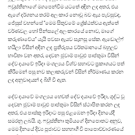
ෆවුස්තීනාගේ මගපෙන්වීම යටතේ අඳින ලද අතර, එය
ඇගේ දර්ශනය තරම් අලංකාර නොවූ බව ඇය පැවසුවද,
ජේසුස් වහන්සේ "මෙම සිතුවමේ ශ්‍රේෂ්ඨත්වය ඇත්තේ
වර්ණවල හෝ පින්සලේ අලංකාරයේ නොව, මාගේ
කරුණාවේය" යැයි පවසා ඇයව සැනසූ සේක. ඇඩොල්ෆ්
හයිලා විසින් අඳින ලද ප්‍රතිරූපය වර්තමානයේ බහුලව
භාවිතා වන අතර, දෙවන ජුවාම් පාවුළු පාප්තුමා විසින්
දේව දයාවේ ඉරිදා මංගල්‍යය විශ්ව සභාවට ප්‍රකාශයට පත්
කිරීමෙන් පසු නව කලාකරුවන් විසින් නිර්මාණය කරන
ලද අනුවාදයන් ද බිහි වී ඇත.
දේව දයාවේ මංගල්‍යය හෙවත් දේව දයාවේ ඉරිදා, ශුද්ධ වූ
දෙවන ජුවාම් පාවුළු පාප්තුමා විසින් ස්ථාපිත කරන ලද
අතර, එය පාස්කු ඉරිදාට පසු එළඹෙන ඉරිදා දිනයේදී
සමරනු ලබයි. ශු. ෆවුස්තීනා තුමියගේ දිනපොතට අනුව,
මෙම දිනයේ දිව්‍ය පූජාවට සහභාගී වී පාපොච්චාරණයේ