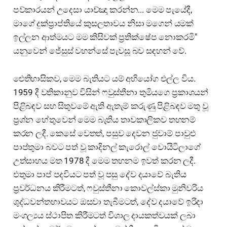
පව්කාරයන් උදෙසා යාච්ඤා කරන්න... මෙම පැයේදී,
මාගේ දුක්ප්‍රාප්තියේ කුසලතාවය නිසා මගෙන් යමක්
ඉල්ලන ආත්මයට මම කිසිවක් ප්‍රතික්ෂේප නොකරමි"
යනුවෙන් ජේසුස් වහන්සේ පැවසූ බව සඳහන් වේ.
ඓතිහාසිකව, මෙම බැතියට යම් අභියෝග එල්ල විය.
1959 දී වතිකානුව විසින් ෆවුස්තීනා තුමියගෙ ප්‍රකාශයන්
පිළිබඳව සහ සිතුවමේ ඇති ඇතැම් කරුණු පිළිබඳව මතු වූ
ප්‍රශ්න හේතුවෙන් මෙම බැතිය තාවකාලිකව තහනම්
කරන ලදී. කෙසේ වෙතත්, පසුව දෙවන ජුවාම් පාවුළු
පාප්තුමා බවට පත් වූ කාදිනල් කැරොල් වොයිටිලාගේ
උත්සාහය මත 1978 දී මෙම තහනම ඉවත් කරන ලදී.
එතුමා පාප් පදවියට පත් වූ පසු දේව දයාවේ බැතිය
ප්‍රවර්ධනය කිරීමටත්, ෆවුස්තීනා කොවල්ස්කා මුනිවරිය
ශුද්ධවන්තභාවයට ඔසවා තැබීමටත්, දේව දයාවේ ඉරිදා
මංගල්‍යය ස්ථාපිත කිරීමටත් විශාල දායකත්වයක් ලබා