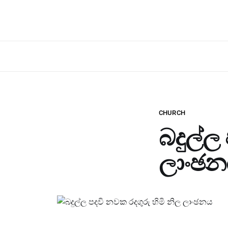
CHURCH
බදුල්ල
ලාංඡ