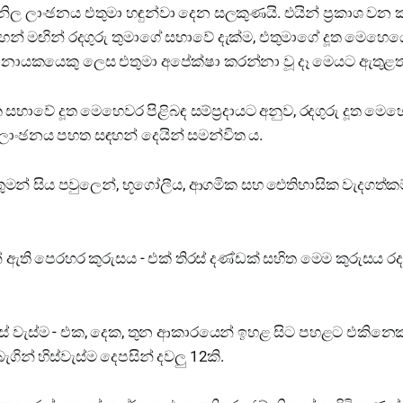
 නිල ලාංඡනය එතුමා හඳුන්වා දෙන සලකුණයි. එයින් ප්‍රකාශ වන 
 සටහන් මඟින් රදගුරු තුමාගේ සභාවේ දැක්ම, එතුමාගේ දූත මෙ
, නායකයෙකු ලෙස එතුමා අපේක්ෂා කරන්නා වූ දෑ මෙයට ඇතුළත
ාවේ දූත මෙහෙවර පිළිබඳ සම්ප්‍රදායට අනුව, රදගුරු දූත මෙ
ලාංඡනය පහත සඳහන් දෙයින් සමන්විත ය.
ුතුමන් සිය පවුලෙන්, භූගෝලීය, ආගමික සහ ඓතිහාසික වැදගත්ක
් ඇති පෙරහර කුරුසය - එක් තිරස් දණ්ඩක් සහිත මෙම කුරුසය රද
හිස් වැස්ම - එක, දෙක, තුන ආකාරයෙන් ඉහළ සිට පහළට එකි
ගින් හිස්වැස්ම දෙපසින් දවලු 12කි.