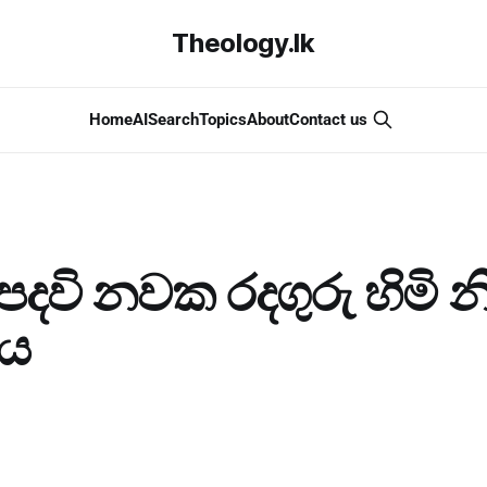
Theology.lk
Home
AI
Search
Topics
About
Contact us
 පදවි නවක රදගුරු හිමි න
නය