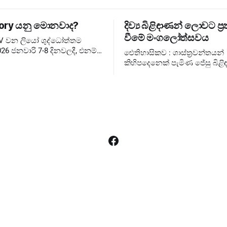
ory යනු මොනවාද?
දිව්‍ය බිළිඳාණන් ලොවට ප්‍ර
වීමේ මංගලෝත්සවය
XIV වන ලියෝ ශුද්ධෝත්තම
26 ජනවාරි 7-8 දිනවලදී, එනම්
ඓතිහාසිකව : ශාස්ත්‍රවන්තයන්
තුවේ ජුබිලිය අවසන් වූ වහා
කිහිපදෙනෙක් පැමිණ ජේසු බිළිඳ
සඳහා, එතුමන්ගේ පළමු
බැහැදැකීම එහෙත් දේව වන්දනාත්මකව
ary Consistory කැඳවා
රජුන්ට ❌ රජතුන් කට්ටුවේ මංගල
ලොවට ✅ දේව