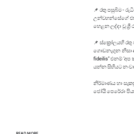
📌️ රතු පසුබිම -
උන්වහන්සේගේ එකම 
හෙළන ලද්දා වූ ශ්‍රී 
📌️ ස්ක්‍රෝලයහි ර
ගොඩනැගුන නිසා අති
fideilis" එනම් 'අ
යන්න සිහියට නංවා 
නිර්මාණය හා සැකස
ජෝයි පෙරේරා පිය
READ MORE