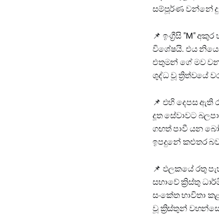
සම්පූර්ණ වන්නේ ද
📌️ ඉංග්‍රීසි "M" අ
විශේෂයි. එය නි
එතුමන් ගේ මව වන 
ශුද්ධ වූ ත්‍රිත්වය
📌️ එහි දෙපස ඇති
දූත සේවාවට බලපාන
ගඟත් පාවී යන බෝට්
ඉපදුනේ කළුතර බව
📌️ ඵලකයේ රතු ප
සභාවේ ක්‍රිස්තු ධා
සංකේත භාවිතා ක
වූ ක්‍රිස්තුන් වහ