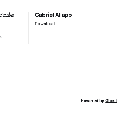
ත්‍යක්ෂ
Gabriel AI app
Download
ා
්‍යය ❌
Powered by
Ghost