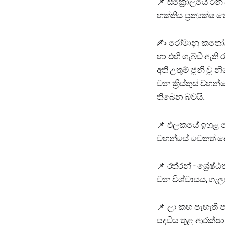
📌️ ස්ක්‍රෝලයේ රන
භක්තිය ප්‍රත්‍යක්ෂ
✍️ රෝමානු කතෝලි
හා එහි ගැබ්වී ඇති
අති උතුම් ජූනි ව
වන ක්‍රිස්තුස් ව
තිබෙන බවයි.
📌️ ඵලකයේ ඉහළ ක
වහන්සේ වෙතත් ද
📌️ රත්රන් - ශ්‍
වන විශ්වාසය, ගැල
📌️ ලා කහ පැහැති 
පදවිය තුළ ආරක්ෂා 