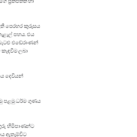
 ප්‍රතිපත්ති හා
ති පෙරහර කුරුසය
 කැළැල් පහය. එය
් බැටළු එඬේරාණන්
ට කැඳවීම ලබා
ය දෙවියන්
ු පළමු ධර්ම ගුණය
ගුරු හිමිපාණන්ට
නය ඇතැම්විට