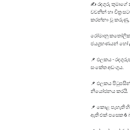
✍️ රදගුරු තුමාගේ
වචනින් හා චිත්‍ර
කරන්නා වූ කරුණු
රෝමානු කතෝලික සභ
ජයග්‍රහණයන් හෝ 
📌️ ඵලකය - රදගුර
සංකේත අඩංගුය.
📌️ ඵලකය පිටුපසින
නියෝජනය කරයි.
📌️ කොළ පැහැති 
ඇති එක් පසෙක 6 බැ