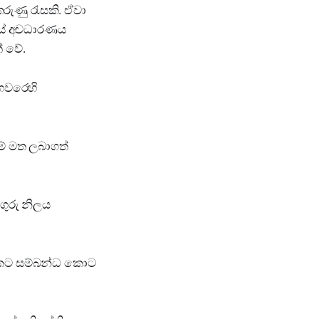
කරුණු රැසකි. ඒවා
හෙයේ අවධාරණය
් වේ.
හෙවරෙහි
ම් මත ලබාගත්
ගුරු නිලය
නෙකට සම්බන්ධ කොට