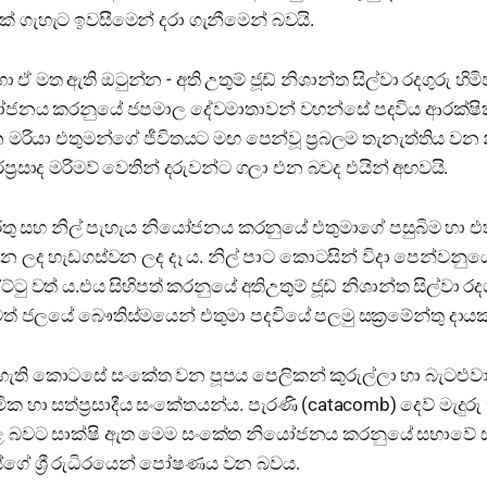
ුක් ගැහැට ඉවසීමෙන් දරා ගැනීමෙන් බවයි.
කුර හා ඒ මත ඇති ඔටුන්න - අති උතුම් ජූඩ් නිශාන්ත සිල්වා රදගුරු 
යෝජනය කරනුයේ ජපමාල දේවමාතාවන් වහන්සේ පදවිය ආරක්ෂි
මරියා එතුමන්ගේ ජීවිතයට මඟ පෙන්වූ ප්‍රබලම තැනැත්තිය වන න
ේ වරප්‍රසාද මරිමව් වෙතින් දරුවන්ට ගලා එන බවද එයින් අඟවයි.
 රතු සහ නිල් පැහැය නියෝජනය කරනුයේ එතුමාගේ පසුබිම හා එ
 ලද හැඩගස්වන ලද දෑ ය. නිල් පාට කොටසින් විදා පෙන්වනුයේ
ටු වත් ය.එය සිහිපත් කරනුයේ අතිඋතුම් ජූඩ් නිශාන්ත සිල්වා රද
ත් ජලයේ බෞතිස්මයෙන් එතුමා පදවියේ පලමු සක්‍රමේන්තු දාය
ැහැති කොටසේ සංකේත වන පූපය පෙලිකන් කුරුල්ලා හා බැටළු
ර්මික හා සත්ප්‍රසාදීය සංකේතයන්ය. පැරණි (catacomb) දෙව් මැදුර
ළ බවට සාක්ෂි ඇත මෙම සංකේත නියෝජනය කරනුයේ සභාවේ සැද
න්සේගේ ශ්‍රී රුධිරයෙන් පෝෂණය වන බවය.