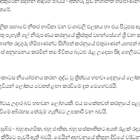
් අකුරෙන් සදහන් ආදර්ශ පාඨය - අතිගරු ජූඩ් නිශාන්ත හිමිපාණන්ගේ
 කෙරේ.
ක සභාවේ නිතර භාවිතා වන වංශාවලි ඵලකය හා එය පිටුපස ඇ
 රතු පැහැති ගල් නිරූපණය කරනුයේ ක්‍රිස්තුස් වහන්සේගේ ශ්‍රී වන
ූ නිශාන්ත රදගුරු හිමිපාණන්ට සිහිපත් කරනුයේ එතුමාණන් යහපත
හන්සේ අනුගමනය කරමින් තම ජීවිතය බැටළු රැළ උදෙසා සිඳ හෙලීම
ොටස නියෝජනය කරන ශුද්ධ වූ ත්‍රිත්වය හඟවා දෙනුයේ ලෝක
ෙවියන් ලෝකය වෙතත් ළඟා කරවිමේ දූත මෙහෙවරයි.
රේෂ්ඨත්වය, උදාර බව හඟවන ලෝහයකි. එය සංකේතවත් කරනුයේ පළම
වීමේ අබිරහස තේරුම් ගැනීමට උපකාරී වන බවයි.
පසුබිම - බහු ආගමික, බහු ජාතික, බහු සංස්කෘතිකට අයත් රැළක් රද
කිරීමට පැවරී ඇති බවයි. මෙයින් අඟවනුයේ කිතුනු දිවියේ වර්ධ