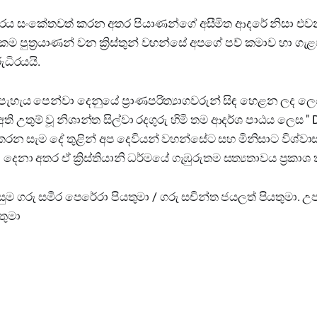
 රුධිරය සංකේතවත් කරන අතර පියාණන්ගේ අසීමිත ආදරේ නිසා එ
පුත්‍රයාණන් වන ක්‍රිස්තුන් වහන්සේ අපගේ පව් කමාව හා ගැළව
රුධිරයයි.
තු පැහැය පෙන්වා දෙනුයේ ප්‍රාණපරිත්‍යාගවරුන් සිඳ හෙළන ලද 
 උතුම් වූ නිශාන්ත සිල්වා රදගුරු හිමි තම ආදර්ශ පාඨය ලෙස " 
ප කරන සැම දේ තුළින් අප දෙවියන් වහන්සේට සහ මිනිසාට විශ්වාස
දෙනා අතර ඒ ක්‍රිස්තියානි ධර්මයේ ගැඹුරුතම සත්‍යතාවය ප්‍රකාශ
ුම ගරු සමීර පෙරේරා පියතුමා / ගරු සචින්ත ජයලත් පියතුමා. උ
තුමා