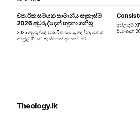
චතාරික සමයක සාමාන්ය සැකැස්ම
Consist
2026 අවුරුද්දෙන් හඳුනා ගනිමු
අතිඋතුම් 
පියාණන් 20
2026 අවුරුද්දේ චතාරික සමය, අද දින, එනම්
බලාපොරොත්
අප්‍රේල් 02 ඉර බැස්මෙන් අවසන් වේ.
පැවැත්වීම 
කෙතරම් පැහැදිළි කිරීම් දුන්නත් බොහෝ
Extraordin
අය දවස් ගණන පටලවා ගනිති. දවස් 40
ඉවරයි, නිරහාරය
Theology.lk