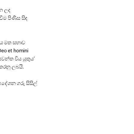
වන ලද
ීම පිණිස සිඳ
ලෙය මත සභාව
Deo et homini
වන්ත විය යුතුය'
 කරනු ලබයි.
පදේශන ගරු සිසිල්