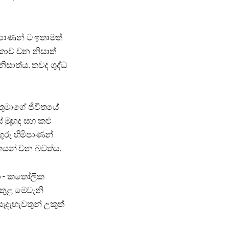
හිමිපාණන් ට ඉතාමත්
කාව වන නිසාත්
ිසාත්ය. තවද ශුද්ධ
තුමාගේ ජීවිතයේ
 මුහුද සහ කළු
ගුරු හිමිපාණන්
කයන් වන බවත්ය.
වා - කතෝලික
ු තුළ මෙවැනි
ැහැවතුන් උකුත්