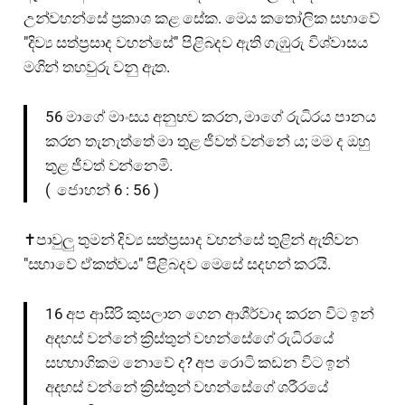
උන්වහන්සේ ප්‍රකාශ කළ සේක. මෙය කතෝලික සභාවේ
"දිව්‍ය සත්ප්‍රසාද වහන්සේ" පිළිබදව ඇති ගැඹුරු විශ්වාසය
මගින් තහවුරු වනු ඇත.
56 මාගේ මාංසය අනුභව කරන, මාගේ රුධිරය පානය
කරන තැනැත්තේ මා තුළ ජීවත් වන්නේ ය; මම ද ඔහු
තුළ ජීවත් වන්නෙමි.
( ජොහන් 6 : 56 )
✝️පාවුලු තුමන් දිව්‍ය සත්ප්‍රසාද වහන්සේ තුළින් ඇතිවන
"සභාවේ ඒකත්වය" පිළිබදව මෙසේ සදහන් කරයි.
16 අප ආසිරි කුසලාන ගෙන ආශීර්වාද කරන විට ඉන්
අදහස් වන්නේ ක්‍රිස්තුන් වහන්සේගේ රුධිරයේ
සහභාගිකම නොවේ ද? අප රොටි කඩන විට ඉන්
අදහස් වන්නේ ක්‍රිස්තුන් වහන්සේගේ ශරීරයේ