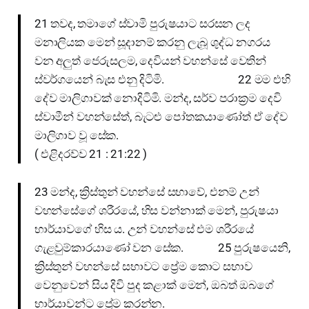
21 තවද, තමාගේ ස්වාමි පුරුෂයාට සරසන ලද
මනාලියක මෙන් සූදානම් කරනු ලැබූ ශුද්ධ නගරය
වන අලුත් ජෙරුසලම, දෙවියන් වහන්සේ වෙතින්
ස්වර්ගයෙන් බැස එනු දිටිමි. 22 මම එහි
දේව මාලිගාවක් නොදිටිමි. මන්ද, සර්ව පරාක්‍රම දෙවි
ස්වාමීන් වහන්සේත්, බැටළු පෝතකයාණෝත් ඒ දේව
මාලිගාව වූ සේක.
( එළිදරව්ව 21 : 21:22 )
23 මන්ද, ක්‍රිස්තුන් වහන්සේ සභාවේ, එනම් උන්
වහන්සේගේ ශරීරයේ, හිස වන්නාක් මෙන්, පුරුෂයා
භාර්යාවගේ හිස ය. උන් වහන්සේ එම ශරීරයේ
ගැළවුම්කාරයාණෝ වන සේක. 25 පුරුෂයෙනි,
ක්‍රිස්තුන් වහන්සේ සභාවට ප්‍රේම කොට සභාව
වෙනුවෙන් සිය දිවි පුද කළාක් මෙන්, ඔබත් ඔබගේ
භාර්යාවන්ට ප්‍රේම කරන්න.