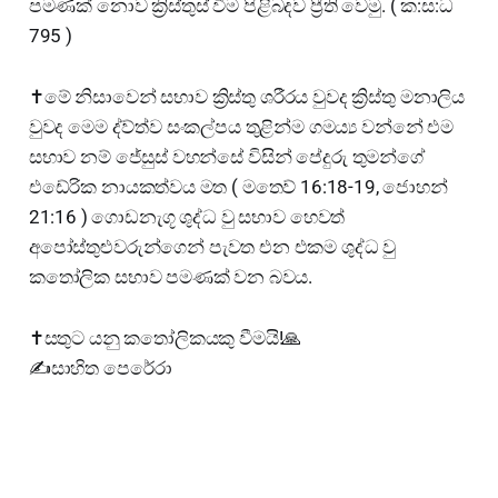
පමණක් නොව ක්‍රිස්තුස් වීම පිළිබදව ප්‍රීති වෙමු. ( ක:ස:ධ
795 )
✝️මේ නිසාවෙන් සභාව ක්‍රිස්තු ශරීරය වුවද ක්‍රිස්තු මනාලිය
වුවද මෙම ද්ව්ත්ව සංකල්පය තුළින්ම ගමය්‍ය වන්නේ එම
සභාව නම් ජේසුස් වහන්සේ විසින් පේදුරු තුමන්ගේ
එඩේරික නායකත්වය මත ( මතෙව් 16:18-19, ජොහන්
21:16 ) ගොඩනැගූ ශුද්ධ වු සභාව හෙවත්
අපෝස්තුළුවරුන්ගෙන් පැවත එන එකම ශුද්ධ වු
කතෝලික සභාව පමණක් වන බවය.
✝️සතුට යනු කතෝලිකයකු වීමයි!🙏
✍️සාහිත පෙරේරා