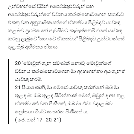
උන්වහන්සේ විසින් අපෝස්තුළුවරුන් සහ
අපෝස්තුළුවරුන්ගේ වචනය කරණකොටගෙන සභාවට
එකතු වන අනුගාමිකයන්ගේ ඒකත්වය පිළිබදව යාච්ඤා
කළ බව ප්‍රථමයෙන් පැවසීමට කැමැත්තෙමි.එසේ යාච්ඤා
කරනු ලැබුවේ "සභාවේ ඒකතවය" පිළිබදව උන්වහන්සේ
තුළ තිබු අභිමතය නිසාය.
20 ''මොවුන් ගැන පමණක් නොව, මොවුන්ගේ
වචනය කරණකොටගෙන මා අදහාගන්නා අය ගැනත්
යාච්ඤා කරමි.
21 පියාණෙනි, මා මෙසේ යාච්ඤා කරන්නේ ඔබ මා
තුළ ද මා ඔබ තුළ ද සිටින්නාක් මෙන්, ඔවුන් ද අප තුළ
ඒකත්වයක් වන පිණිසත්, ඔබ මා එවා වදාළ බව
ලෝකයා විශ්වාස කරන පිණිසත් ය.
( ජොහන් 17 : 20, 21)