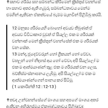
✝️සභාව ශරීරය සහ සම්බන්ධ කිරීමෙන් ක්‍රිස්තුස් වහන්සේ
හා සභාව අතර ඇති ගැඹුරු සම්බන්ධතාවය මෙන්ම
එමගින් ඇතිවන ඒකත්වයේ බැම්ම මැනවින් පිළිඹිබු කරයි.
12 මනුෂ්‍ය ශරීරයෙහි බොහෝ අවයව තිබුණත් ඒ
අවයව විවිධාකාර වුවත් ඒ සියල්ල එක ම ශරීරයක්
වන්නාක් මෙන් ක්‍රිස්තුන් වහන්සේත් එක ම ශරීරයක්
වන සේක.
13 මන්ද, ජුදෙව්වරුන් හෝ ග්‍රීකයන් හෝ වේවා,
වහලුන් හෝ නිදහස් අය හෝ වේවා, අපි සියල්ලෝ ම
එක ම ආත්මයාණන් තුළ එක ම ශරීරයක් වන ලෙස,
බව්තීස්ම-ස්නාපනය ලැබීමු. අපි සියල්ලෝ ම එක ම
ආත්මයාණන්ගෙන් පානය කර සිටිමු.
( 1 කොරින්ති 12 : 12-13 )
✝️තවද උන්වහන්සේගේ මාංශය සහ අපගේ මාංශය අතර
ඇතිවන අභිරහස්මය ඒකාබද්ධතාවය පිළිබදවද