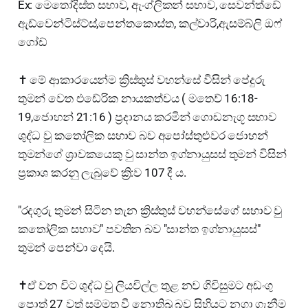
Ex: මෙතෝදිස්ත සභාව, ඇංග්ලිකන් සභාව, සෙවන්ත්ඩේ
ඇඩ්වෙන්ටිස්ට්ස්,පෙන්තකොස්ත, කල්වාරි,ඇසම්බ්ලි ඔෆ්
ගෝඩ්
✝️ මේ ආකාරයෙන්ම ක්‍රිස්තුස් වහන්සේ විසින් පේදුරු
තුමන් වෙත එඩේරික නායකත්වය ( මතෙව් 16:18-
19,ජොහන් 21:16 ) ප්‍රදානය කරමින් ගොඩනැගූ සභාව
ශුද්ධ වු කතෝලික සභාව බව අපෝස්තුළුවර ජොහන්
තුමන්ගේ ශ්‍රාවකයෙකු වු සාන්ත ඉග්නායුසස් තුමන් විසින්
ප්‍රකාශ කරනු ලැබුවේ ක්‍රි:ව 107 දී ය.
"රදගුරු තුමන් සිටින තැන ක්‍රිස්තුස් වහන්සේගේ සභාව වු
කතෝලික සභාව" පවතින බව "සාන්ත ඉග්නායුසස්"
තුමන් පෙන්වා දෙයි.
✝️ඒ වන විට ශුද්ධ වු ලියවිල්ල තුළ නව ගිවිසුමට අඩංගු
පොත් 27 වත් සම්මත වී නොතිබු බව සිහියට නගා ගැනීම