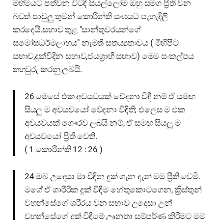
මහිමයට පත්වන විටදී සියල්ලෝම ඔහු සමග ප්‍රීති වන
බවත් පාවුලු තුමන් කොරින්ති සංඝයට පැහැදිලි
කරදෙයි.සභාව තුළ "සාන්තුවරයන්ගේ
සමෝසධර්මලාභය" නැමති සතය්‍යතාවය ( මිහිපිට
සභාව,දුක්විදින සභාව,ජයග්‍රාහී සභාව) මෙම සංකල්පය
තහවුරු කරනු ලබයි.
26 මෙසේ එක අවයවයක් වේදනා විඳී නම් ඒ සමඟ
සියලු ම අවයවයෝ වේදනා විඳිති; එලෙස ම එක
අවයවයක් ගෞරව ලබයි නම්, ඒ සමඟ සියලු ම
අවයවයෝ ප්‍රීති වෙති.
( 1 කොරින්ති 12 : 26 )
24 ඔබ උදෙසා මා විඳින දුක් ගැන දැන් මම ප්‍රීති වෙමි.
මගේ ඒ ශාරීරික දුක් විඳීම හේතුකොටගෙන, ක්‍රිස්තුන්
වහන්සේගේ ශරීරය වන සභාව උදෙසා උන්
වහන්සේගේ දුක් විඳීමේ ඌනතා සම්පූර්ණ කිරීමට මම