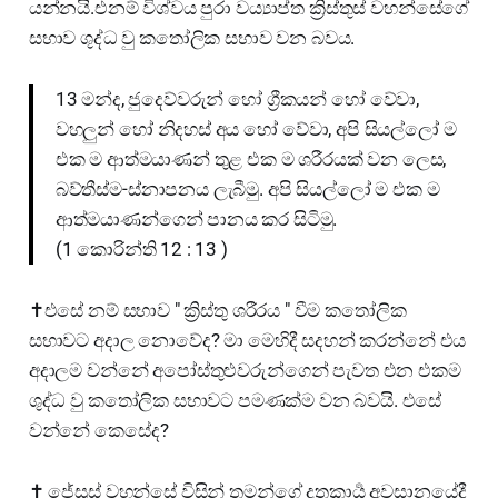
යන්නයි.එනම් විශ්වය පුරා වය්‍යාප්ත ක්‍රිස්තුස් වහන්සේගේ
සභාව ශුද්ධ වු කතෝලික සභාව වන බවය.
13 මන්ද, ජුදෙව්වරුන් හෝ ග්‍රීකයන් හෝ වේවා,
වහලුන් හෝ නිදහස් අය හෝ වේවා, අපි සියල්ලෝ ම
එක ම ආත්මයාණන් තුළ එක ම ශරීරයක් වන ලෙස,
බව්තීස්ම-ස්නාපනය ලැබීමු. අපි සියල්ලෝ ම එක ම
ආත්මයාණන්ගෙන් පානය කර සිටිමු.
(1 කොරින්ති 12 : 13 )
✝️එසේ නම් සභාව " ක්‍රිස්තු ශරීරය " වීම කතෝලික
සභාවට අදාල නොවේද? මා මෙහිදී සදහන් කරන්නේ එය
අදාලම වන්නේ අපෝස්තුළුවරුන්ගෙන් පැවත එන එකම
ශුද්ධ වු කතෝලික සභාවට පමණක්ම වන බවයි. එසේ
වන්නේ කෙසේද?
✝️ ජේසුස් වහන්සේ විසින් තමන්ගේ දූතකාර්‍ය අවසානයේදී