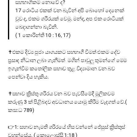
සහභාගිකම නොවේ ද?
17 රොටිය එකක් වන බැවින් අපි බොහෝ දෙනෙක්
වුව ද, එකම ශරීරයක් වෙමු. මන්ද, අප එක රොටියක්
බෙදාගන්නා බැවිනි.
( 1 කොරින්ති 10 : 16, 17)
✝️එකම දිව්‍ය පුජා යාගයකට සහභාගී වීමත් එකම දේව
ප්‍රසාද නිධාන ලබා ගැනීමත් මගින් පාවුලු තුමන්ගේ මෙම
ඉගැන්වීම කතෝලික සභාව තුළ විද්‍යාමාන වන බව
පෙන්වා දිය හැකිය.
✝️සභාව ක්‍රිස්තු ශරීරය වන බව පැවසීමේදී මුලිකවම
කරුණු 3 ක් පිළිබදව අවධානය යොමු කිරීම වැදගත් වේ.(
ක:ස:ධ 789)
👉1: සභාව නැමති ශරීරයේ හිස වන්නේ ජේසුස් ක්‍රිස්තුස්
වහන්සේය. ( කොලොස්සි 1:18 )