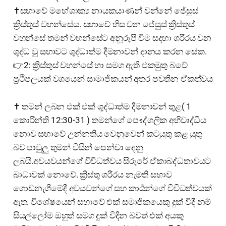
✝️සභාවේ මහේශාක්‍ය නායකයාණන් වන්නේ ජේසුස්
ක්‍රිස්තුස් වහන්සේය. සභාවේ හිස වන ජේසුස් ක්‍රිස්තුස්
වහන්සේ තමන් වහන්සේට අනූරූපි වීම සදහා ශරීරය වන
ශුද්ධ වු සභාවට ශුද්ධාත්ම දීමනාවන් දානය කරන සේක.
👉2: ක්‍රිස්තුස් වහන්සේ හා සමග ඇති එකමුතු බවේ
ප්‍රථිපලයක් වශයෙන් සාමාජිකයන් අතර පවතින ඒකත්වය
✝️ තමන් ලබන එක් එක් ශුද්ධාත්ම දීමනාවන් තුළ( 1
කොරින්ති 12:30-31 ) තමන්ගේ පෞද්ගලික අභිවෘද්ධිය
නොව සභාවේ උන්නතිය වෙනුවෙන් කටයුතු කළ යුතු
බව පාවුලු තුමන් විසින් පෙන්වා දෙනු
ලබයි.අවයවයන්ගේ විවිධත්වය සිරුරේ ඒකාබද්ධතාවයට
බාධාවක් නොවේ. ක්‍රිස්තු ශරීරය නැමති සභාව
ගොඩනැගීමේදී අවයවන්ගේ සහ කාර්‍යන්ගේ විවිධත්වයක්
ඇත. විශේෂයෙන් සභාවේ එක් සමාජිකයෙකු දුක් විදී නම්
සියල්ලෝම ඔහුත් සමග දුක් විදින බවත් එක් අයකු