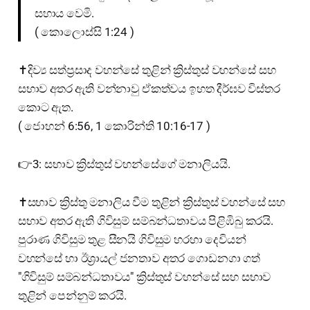
සහාය වෙමි.
( කොලොස්සි 1:24 )
✝️දිව්‍ය සත්ප්‍රසාද වහන්සේ තුළින් ක්‍රිස්තුස් වහන්සේ සහ
සභාව අතර ඇති වන්නාවු ඒකත්වය ඉහත දීර්ඝව විස්තර
කොට ඇත.
( ජොහන් 6:56, 1 කොරින්ති 10:16-17 )
👉3: සභාව ක්‍රිස්තුස් වහන්සේගේ මනාලියයි.
✝️සභාව ක්‍රිස්තු මනාලිය වීම තුළින් ක්‍රිස්තුස් වහන්සේ සහ
සභාව අතර ඇති ගිවිසුම් සම්බන්ධතාවය පිළිඹිබු කරයි.
පුරාණ ගිවිසුම තුළ සීනයි ගිවිසුම හරහා දෙවියන්
වහන්සේ හා ඊශ්‍රායල් ජනතාව අතර ගොඩනගා ගත්
"ගිවිසුම් සම්බන්ධතාවය" ක්‍රිස්තුස් වහන්සේ සහ සභාව
තුළින් පෙන්නුම් කරයි.