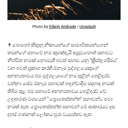
Photo by
Edwin Andrade
/
Unsplash
✝️ බොහෝ කිතුනු නිකායන්ගේ සාමාජිකයන්ගෙන්
තමන්ගේ සභාවේ නම කුමක්දැයි ඇසුවහොත් සභාවට
නිශ්චිත නමක් නොමැති බවත් සභාව යනු "ක්‍රිස්තු ශරීරය"
වන බවත් ප්‍රකාශ කරති.ඕනෑම පුද්ගලයෙකුගේ
අනන්‍යතාවය එම පුද්ගලයාගේ නම තුළින් හෙළිදරව්
වන්නා සේම ඕනෑම සභාවක් හදුන්වාදීම සදහාද නමක්
තිබීම තුළ එම සභාවේ අනන්‍යතාවය හෙළිදරව් වේ.
උදාහරණ වශයෙන් " ප්‍රොතෙස්තන්ත" සභාවන්ට පවා
නමක් ඇත. ප්‍රොතෙස්තන්ත සභාවන් මේ ආකාරයට දස
දහස් ගණනක් ලෝකය පුරා වය්‍යප්තව ඇත.