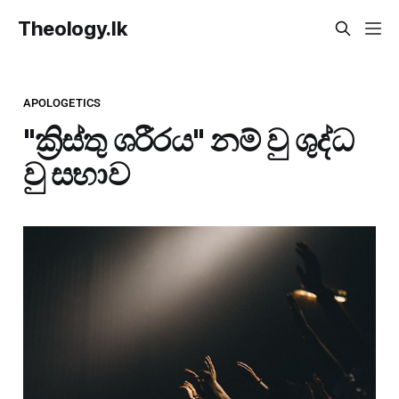
Theology.lk
APOLOGETICS
"ක්‍රිස්තු ශරීරය" නම් වු ශුද්ධ
වු සභාව