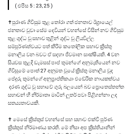
( එපීස 5 : 23, 25 )
✝️පුරාණ ගිවිසුම තුළ තෝරා ගත් ජනතාව ඊශ්‍රායෙල්
ජනතාව වුවා සේම දෙවියන් වහන්සේ විසින් නව ගිවිසුම
තුළ ශුද්ධ වු සභාව තුළින් ශුද්ධ වු ලියවිල්ල
සම්පූර්ණත්වයට පත් කිරිම කතෝලික සභාව ක්‍රිස්තු
මනාලිය වන බවට ඒ සදහා ජීවමාන සාක්ෂියකි. 4 වන
සියවස තුළදි ඩැමසස් පාප් තුමන්ගේ අනුමැතියෙන් නව
ගිවිසුමේ පොත් 27 අනුමත වුයේ ක්‍රිස්තු මනාලිය වුද
පේදුරු තුමන්ගේ අනුප්‍රාප්තිකයා එඩේරික නායකත්වය
දරණ ශුද්ධ වු සභාවේ ගුරු බලයෙන් බව ප්‍රොතෙස්තන්ත
සභාවන් හී නිර්මාතෘ මාටින් ලුතර් පවා පිළිගන්නා ලද
සතය්‍යතාවයකි.
✝️ මෙසේ ක්‍රිස්තුස් වහන්සේ සහ සභාව එක්වී පුර්ණ
ක්‍රිස්තුස් නිර්මාණය කරති. මේ නිසා අප ක්‍රිස්තියානින්