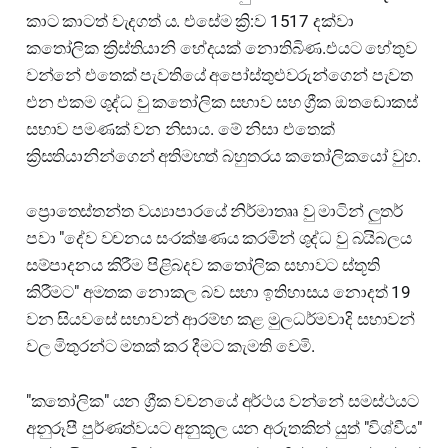
කාට කාටත් වැදගත් ය. එසේම ක්‍රි:ව 1517 දක්වා
කතෝලික ක්‍රිස්තියානි භේදයක් නොතිබිණ.එයට හේතුව
වන්නේ එතෙක් පැවතියේ අපෝස්තුළුවරුන්ගෙන් පැවත
එන එකම ශුද්ධ වු කතෝලික සභාව සහ ග්‍රීක ඔතඩොකස්
සභාව පමණක් වන නිසාය. මේ නිසා එතෙක්
ක්‍රිසතියානින්ගෙන් අතිමහත් බහුතරය කතෝලිකයෝ වුහ.
ප්‍රොතෙස්තන්ත වය්‍යාපාරයේ නිර්මාතෲ වු මාටින් ලුතර්
පවා "දේව වචනය සංරක්ෂණය කරමින් ශුද්ධ වු බයිබලය
සම්පාදනය කිරීම පිළිබදව කතෝලික සභාවට ස්තූති
කිරීමට" අමතක නොකල බව සභා ඉතිහාසය නොදත් 19
වන සියවසේ සභාවන් ආරම්භ කළ මුලධර්මවාදි සභාවන්
වල මිතුරන්ට මතක් කර දීමට කැමති වෙමි.
"කතෝලික" යන ග්‍රීක වචනයේ අර්ථය වන්නේ සමස්ථයට
අනුරූපී පුර්ණත්වයට අනුකූල යන අරුතකින් යුත් "විශ්වීය"