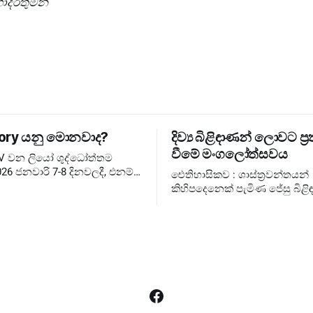
ෝදරතුමන්
ory යනු මොනවාද?
දිව්‍ය බිළිඳාණන් ලොවට ප්‍ර
වීමේ මංගලෝත්සවය
XIV වන ලියෝ ශුද්ධෝත්තම
26 ජනවාරි 7-8 දිනවලදී, එනම්
ඓතිහාසිකව : ශාස්ත්‍රවන්තයන්
තුවේ ජුබිලිය අවසන් වූ වහා
කිහිපදෙනෙක් පැමිණ ජේසු බිළිඳ
සඳහා, එතුමන්ගේ පළමු
බැහැදැකීම එහෙත් දේව වන්දනාත්මකව
ary Consistory කැඳවා
රජුන්ට ❌ රජතුන් කට්ටුවේ මංගල
ලොවට ✅ දේව