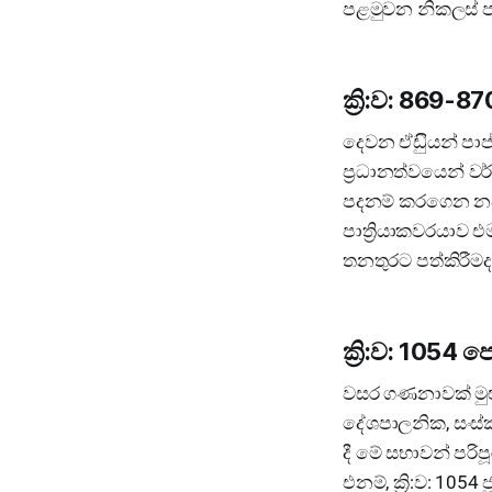
පළමුවන නිකලස් ප
ක්‍රි:ව: 869
දෙවන ඒඩුියන් පාප
ප්‍රධානත්වයෙන් වර
පදනම් කරගෙන නව න
පාත්‍රියාකවරයාව 
තනතුරට පත්කිරීමද 
ක්‍රි:ව: 1054
වසර ගණනාවක් මුළුල
දේශපාලනික, සංස්කෘ
දී මේ සභාවන් පරි
එනම්, ක්‍රි:ව: 105