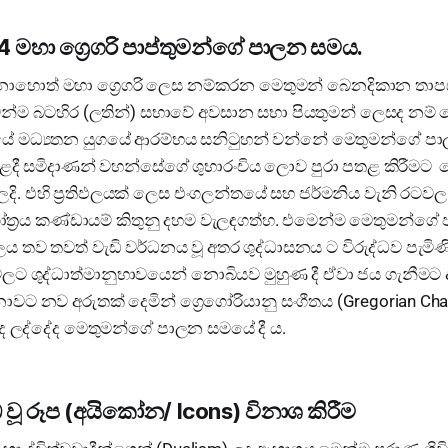
604 මහා ග්‍රෙගරි පාප්තුමන්ගේ පාලන සමය.
නොහොත් මහා ග්‍රෙගරි ලෙස නම්කරන මෙතුමන් බෙනදිකාන තාපස
 මෙන්ම බටහිර (ලතින්) සභාවේ අවසාන සභා පියතුමන් ලෙසද නම
සයේ මධ්‍යතන යුගයේ ආරම්භය සනිටුහන් වන්නේ මෙතුමන්ගේ ප
දී සමිදාණන් වහන්සේගේ ශුභාරංචිය ලොව පුරා පතළ කිරීමට 
ි. එහි ප්‍රතිඵලයක් ලෙස එංගලන්තයේ සහ ජර්මනිය වැනි රටවල 
ත්‍රය කණ්ඩායම් කිතුනු දහම වැලඳගත්හ. එමෙන්ම මෙතුමන්ගේ
ව තවත් වැඩි වර්ධනය වූ අතර ශුද්ධාසනය ට විරුද්ධව පැමිණි
ලට ශුද්ධාත්මානුභාවයෙන් නොබියව මුහුණ දී ඒවා ජය ගැනීමට ද 
 නව අරුතක් දෙමින් ග්‍රෙගෝරියානු සංගීතය (Gregorian Chan
ද ලද්දේද මෙතුමන්ගේ පාලන සමයේ දී ය.
ුද්ධ වූ රූප (අයිකෝන/ Icons) විනාශ කිරීම