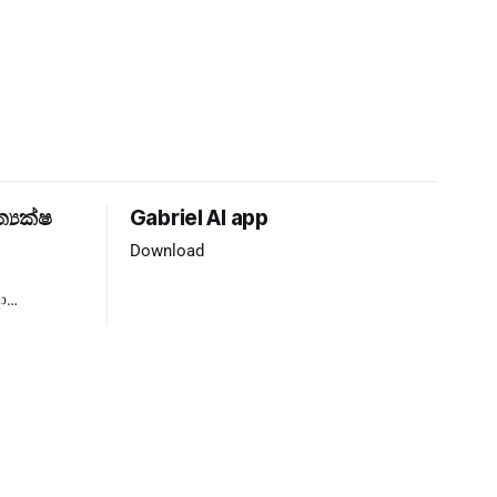
ත්‍යක්ෂ
Gabriel AI app
Download
ා
්‍යය ❌