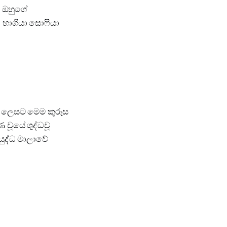
සහ ඔහුගේ
 හාගියා සොෆියා
ක් ලෙසට මෙම කුරුස
 වූයේ ⁣ශුද්ධවූ
යුද්ධ මාලාවේ