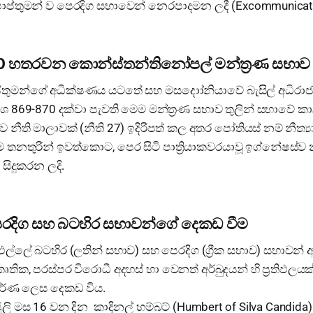
ාප්තුමන් ව පෙරදිග සභාවෙන් නෙරපාදමන ලදී (Excommunicat
-870 හතරවන කොන්ස්තන්තිනෝපල් මන්ත්‍රණ සභාව
්තුමන්ගේ අධීක්ෂණය යටතේ සහ මසදොා්නියාවේ බැසිල් අධිරාජ්
්ශ 869-870 දක්වා පැවති මෙම මන්ත්‍රණ සභාව තුලින් සභාවේ කා
ීති මාලාවක් (නීති 27) ඉදිරිපත් කල අතර පෝතියස් නම් නීත
එම තනතුරින් ඉවත්කොට, පෙර සිටි පාත්‍රියාකවරයාවූ ඉග්නේෂස්ව
සිදුකරන ලදි.
 පෙරදිග සහ බටහිර සභාවන්ගේ දෙකඩ වීම
්ලේ බටහිර (ලතින් සභාව) සහ පෙරදිග (ග්‍රීක සභාව) සභාවන් අත
තික, පරස්පර විරොධී අදහස් හා වෙනත් අර්බුදයන් හි ප්‍රතිඵලයක් 
පූර්ණ ලෙස දෙකඩ විය.
4 ජූලි මස 16 වන දින කාදිනල් හම්බට් (Humbert of Silva Candida)