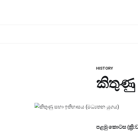
HISTORY
කිතුණු
පළමු කොටස (ක්‍රි: