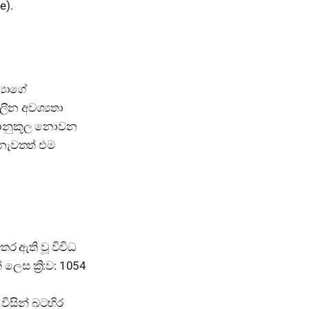
e).
‍යාගේ
ලීන අවශ්‍යතා
්‍යානුකූල නොවන
 නැවතත් එම
ර ඇති වූ විවිධ
ලෙස ක්‍රි:ව: 1054
 විසින් බටහිර