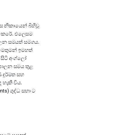
 නිකායෙන් බිහිවූ
් කෙරේ. එලෙසම
ාලන සමයත් සමගය.
මෙතුමන් ඉමහත්
සිටි අංග්ලෝ
 පාලන සමය තුළ
 දුර්මත සහ
හැකි විය.
ts) ශුද්ධ සභා ට