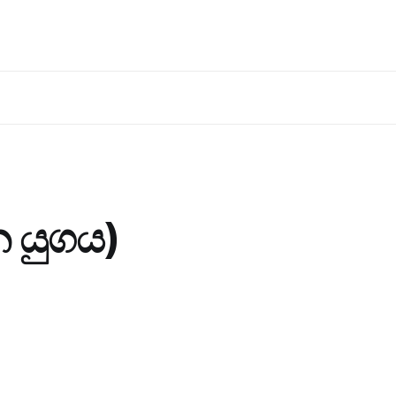
න යුගය)