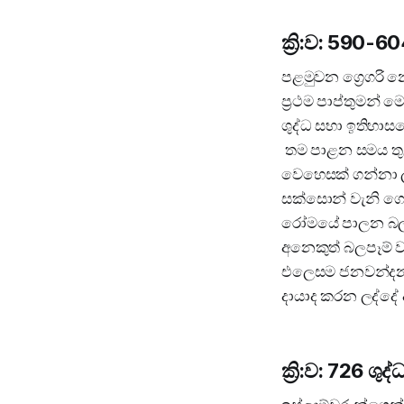
ක්‍රි:ව: 590-
පළමුවන ග්‍රෙගරි 
ප්‍රථම පාප්තුමන්
ශුද්ධ සභා ඉතිහා
තම පාළන සමය තුළ
වෙහෙසක් ගන්නා ලද
සක්සොන් වැනි ගෝ
රෝමයේ පාලන බලය ත
අනෙකුත් බලපෑම් ව
එලෙසම ජනවන්දනාවට
දායාද කරන ලද්දේ 
ක්‍රි:ව: 726 ශ