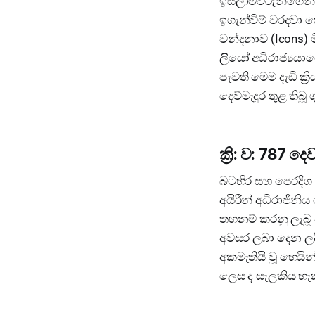
ඉස්ලාම්වරුන්ගෙන්
ඉගැන්වීම් වරදවා 
වන්දනාව (Icons) ම
ලියෝ අධිරාජ්‍යයා
පැවති මෙම දැඩි 
දෙව්මැදුර තුළ තිබ
ක්‍රි: ව: 787 
බටහිර සහ පෙරදිග 
අයිරීන් අධිරාජිනිය
තහනම් කරනු ලැබූ අ
අවසර ලබා දෙන ලදී
අකමැතියි වූ හෙයින
ලෙස ද සැලකිය හැ