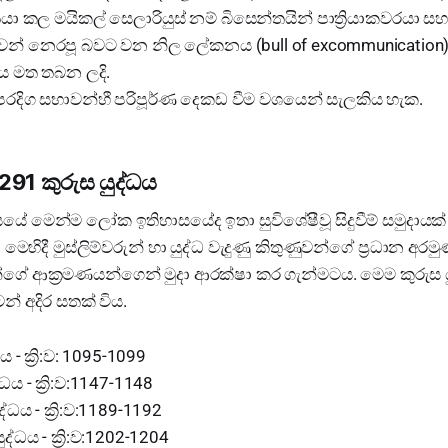
‍රියා කල මයිකල් සෙලාරියුස් නම් බිසෙන්තයින් පාත්‍රියාකවරයා 
් නෙරපූ බවට වන නිල ලේකනය (bull of excommunication)
රය මත තබන ලදි.
රදිග සභාවන්හී පරිපූර්ණ දෙකඩ වීම වශයෙන් සැලකිය හැක.
 1291 කුරුස යුද්ධය
සයේ මෙන්ම ලෝක ඉතිහාසයේද ඉතා සුවිශේෂීවූ සිදුවීම් සමුදාය
මෙහිදී මුස්ලිම්වරුන් හා යුද්ධ වැදුණු කිතුණුවන්ගේ ප්‍රධාන අරමුණ
න්ගේ ආක්‍රමණයන්ගෙන් මුදා ආරක්ෂා කර ගැන්මටය. මෙම කුරුස 
න් අදිර සතක් විය.
 - ක්‍රි:ව: 1095-1099
ය - ක්‍රි:ව:1147-1148
්ධය - ක්‍රි:ව:1189-1192
්ධය - ක්‍රි:ව:1202-1204