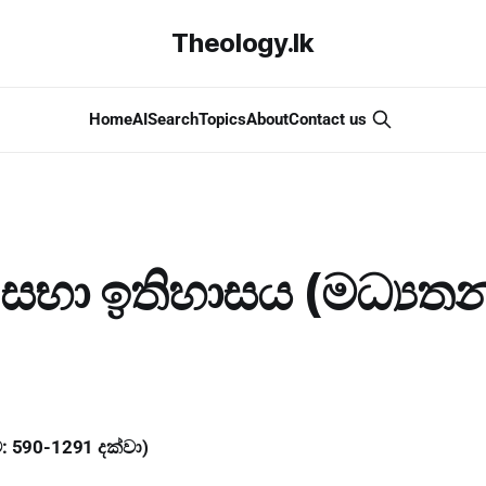
Theology.lk
Home
AI
Search
Topics
About
Contact us
 සභා ඉතිහාසය (මධ්‍යත
ව: 590-1291 දක්වා)