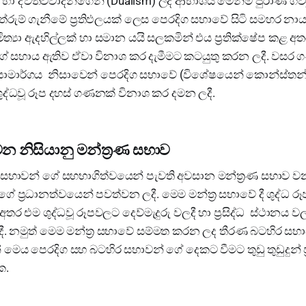
 හා ද්විත්වවාදීන්ගෙන් (Dualism) ලද ආභාශය මෙන්ම පුරාණ ගිව
තේරුම් ගැනීමේ ප්‍රතිඵලයක් ලෙස පෙරදිග සභාවේ සිටි සමහර නාය
ිත්‍යා ඇදහිල්ලක් හා සමාන යයි සලකමින් එය ප්‍රතික්ෂේප කළ අත
ගේ සහාය ඇතිව ඒවා විනාශ කර දැමීමට කටයුතු කරන ලදී. වසර 
ක්‍රියාමාර්ගය නිසාවෙන් පෙරදිග සභාවේ (විශේෂයෙන් කොන්ස්
ූ ශුද්ධවූ රූප දහස් ගණනක් විනාශ කර දමන ලදී.
දෙවන නිසියානු මන්ත්‍රණ සභාව
සභාවන් ගේ සහභාගිත්වයෙන් පැවති අවසාන මන්ත්‍රණ සභාව වන මෙය
 ගේ ප්‍රධානත්වයෙන් පවත්වන ලදී. මෙම මන්ත්‍ර සභාවේ දී ශුද්ධ රූ
තර එම ශුද්ධවූ රූපවලට දෙව්මැදුරු වලදී හා ප්‍රසිද්ධ ස්ථානය 
. නමුත් මෙම මන්ත්‍ර සභාවේ සම්මත කරන ලද තීරණ බටහිර සභාව
් මෙය පෙරදිග සහ බටහිර සභාවන් ගේ දෙකට වීමට තුඩු තුඩුදුන් 
ක.