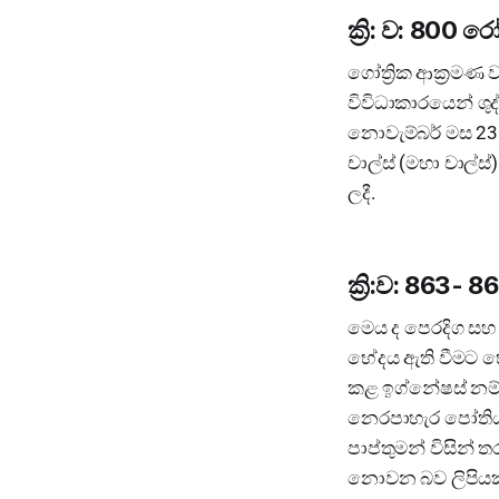
ක්‍රි: ව: 800 
ගෝත්‍රික ආක්‍රමණ
විවිධාකාරයෙන් ශු
නොවැම්බර් මස 23 
චාල්ස් (මහා චාල්
ලදී.
ක්‍රි:ව: 863-
මෙය ද පෙරදිග සහ 
භේදය ඇති වීමට භේ
කළ ඉග්නේෂස් නම් බ
නෙරපාහැර පෝතියස්
පාප්තුමන් විසින් ත
නොවන බව ලිපියක් ම