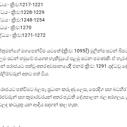
ධය - ක්‍රි:ව:1217-1221
ය - ක්‍රි:ව:1228-1229
ධය - ක්‍රි:ව:1248-1254
ය - ක්‍රි:ව:1270
ධය - ක්‍රි:ව:1271-1272
ුමන්ගේ මගපෙන්වීම යටතේ (ක්‍රි:ව: 1095දී) මුලින්ම සටන් බිමට 
යලුම සටන් හමුවේ ජයගත හැකිවූයේ පළමු සටන පමණකි. ඒ හැර අ
ුවන් පරාජයට පත්වූ අතර අවසානයේදී එනම් ක්‍රි:ව: 1291 ශුද්ධව
්ලිම්වරුන් අතට පත් විය.
 පරාජයට පත්වීමට බලපෑ ප්‍රධාන කරුණු ලෙස, පෙරදිග සහ බටහිර
 රජවරුන් සහ කුමාරවරයන් අතර පැවති දේශපාලන බල අරගලය, 
වෙලද කටයුතු යන ආදිය සදහන් කල හැක.