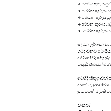
🔸පස්වය කුරුස යුද්
🔸සයවන කුරුස යුද්ධ
🔸සත්වන කුරුස යුද්
🔸අටවන කුරුස යුද්ධ
🔸නමවන කුරුස යුද්
දෙවන උර්බාන පාප්ත
හමුදාවන්ට මේ සි
අදිරයන්හීදී කිතුණ
සම්පූර්ණයෙන්ම මුස
මෙහිදී කිතුණුවන්
අසමගිය, යුරෝපීය
මුවාවෙන් පැවති 
සැකසුම