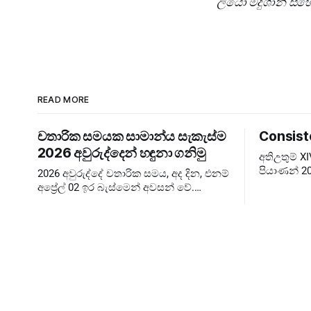
ලියෝ මදුශාන් සහ
READ MORE
චතාරික සමයක සාමාන්ය සැකැස්ම
Consist
2026 අවුරුද්දෙන් හඳුනා ගනිමු
අතිඋතුම් 
පියාණන් 20
2026 අවුරුද්දේ චතාරික සමය, අද දින, එනම්
බලාපොරොත්
අප්‍රේල් 02 ඉර බැස්මෙන් අවසන් වේ.
පැවැත්වීම 
කෙතරම් පැහැදිළි කිරීම් දුන්නත් බොහෝ
Extraordin
අය දවස් ගණන පටලවා ගනිති. දවස් 40
ඉවරයි, නිරහාරය