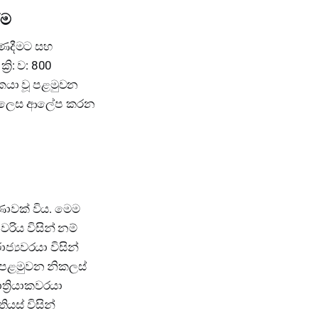
ීම
ුණදීමට සහ
රි: ව: 800
යකයා වූ පළමුවන
ire) ලෙස ආලේප කරන
ණාවක් විය. මෙම
රිය විසින් නම්
ජ්‍යවරයා විසින්
ම පළමුවන නිකලස්
ත්‍රියාකවරයා
ියස් විසින්