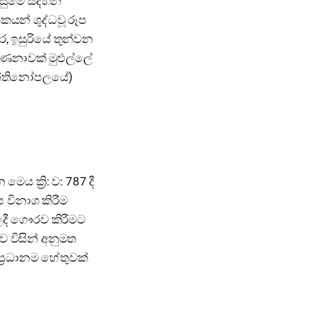
ිසුමේ සදහන්
කයන් ශුද්ධවූ රූප
ර, ඉසුරියේ තුන්වන
ගණනාවක් මුළුල්ලේ
තන්තිනෝපලයේ)
 ක්‍රි: ව: 787 දී
ප විනාශ කිරීම
වලදී ගෞරව කිරීමට
 විසින් අනුමත
ප්‍රධානම හේතුවක්