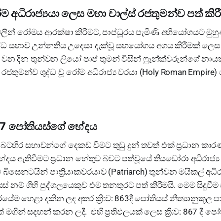
රෝම අධිරාජ්‍යයා ලෙස මහා චාල්ස් රජතුමන්ව පත් කිර
 වලින් රෝමය ආරක්ෂා කිරීමට, පාප්ධූරය පැමිණි අභියෝගයට මුහ
ද්ධ සභාව උන්නතිය උදෙසා දැක්වූ සහයෝගය අගය කිරීමක් ලෙස ක්‍
වන දින තුන්වන ලියෝ පාප් තුමන් විසින් ෆුෑන්ක්වරුන්ගේ නා
ස්) රජතුමන්ව ශුද්ධ වූ රෝම අධිරාජ්‍ය වරයා (Holy Roman Emp
 867 පෝතියස්ගේ භේදය
බටහිර සභාවන්ගේ දෙකඩ වීමට තුඩු දුන් තවත් එක් ප්‍රධාන කාර
දය ඇතිවීමට ප්‍රධාන හේතුව බවට පත්වූයේ තියඩෝරා අධිරාජ්‍ය ව
ිසෙනටයින් පාත්‍රියාකවරයාව (Patriarch) තුන්වන මයිකල් අධිරා
 නම් ගිහි පුද්ගලයෙකුව එම තනතුරට පත් කිරීමයි. මෙම සිදුවී
රයේම හෙළා දකින ලද අතර ක්‍රි:ව: 863දී පෝතියස් නීත්‍යානුකූල පා
ගින් සදහන් කරන ලදී. එහි ප්‍රතිඵලයක් ලෙස ක්‍රි:ව: 867 දී පෝත