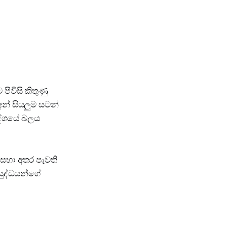
පිවිසි කිතුණු
න් සියලුම සටන්
ූ දේශයේ බලය
 සභා අතර පැවති
යුද්ධයන්ගේ