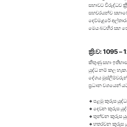
සභාවට විරුද්ධව ක්
සහචරයන්ව සභාවෙන
දෙව්මැදුරේ අල්තා
මෙය බටහිර සහ පෙ
ක්‍රි:ව: 1095 –
කිතුණු සභා ඉතිහා
යුද්ධ නම් කල හැක. 
දේශය මුස්ලිම්වරු
ප්‍රධාන වශයෙන් යට
🔸පළමු කුරුස යුද්ධය
🔸දෙවන කුරුස යුද්ධ
🔸තුන්වන කුරුස යුද
🔸හතරවන කුරුස යුද