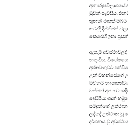
අන්‍යරූපවිලාශයේ අ
මුවින් පැවසීය. එන
තුනක්, එකක් ඔබට
කරද්දී දීප්තිමත් ව
කෙරෙහි ඉතා ප්‍රසන
ඇතැම් අවස්ථාවලදී 
නතු විය. විශේෂයෙන
අත්අඩංගුවට පත්වී
උන් වහන්සේගේ උත
ඔවුනට නායකත්වය ද
වත්මන් අප හට කදි
දෙවිපියාණන් හමු
සමිඳුන්ගේ උත්ථාන
ලද්දේ උත්ථාන වූ ජේ
දර්ශනය වූ අවස්ථ