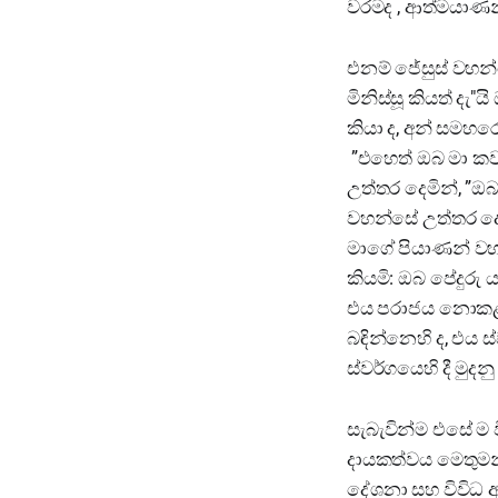
වරමද , ආත්මයාණන
එනම් ජේසුස් වහන්ස
මිනිස්සූ කියත් දැ
කියා ද, අන් සමහර
”එහෙත් ඔබ මා කවර
උත්තර දෙමින්, ”ඔබ
වහන්සේ උත්තර දෙම
මාගේ පියාණන් වහ
කියමි: ඔබ පේදුර
එය පරාජය නොකළ හ
බඳින්නෙහි ද, එය 
ස්වර්ගයෙහි දී මුද
සැබැවින්ම එසේ ම 
දායකත්වය මෙතුමන් වෙ
දේශනා සහ විවිධ 