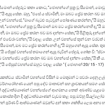
සීමොන් පේදුරුට කතා කොට, ”ජොහන්ගේ පුත්‍ර වූ සීමොන්, මො
ැ”යි ඇසූ සේක. ඔහු, ”එසේ ය ස්වාමීනි, මා ඔබට ප්‍රේම කරන බව 
ය. උන් වහන්සේ, ”මාගේ බැටළු පැටවුන් පෝෂණය කරන්නැ”යි ඔහ
, ”ජොහන්ගේ පුත්‍ර වූ සීමොන් ඔබ මට ප්‍රේම කරන්නෙහි දැ”යි 
මීනි, මා ඔබට ප්‍රේම කරන බව ඔබ දන්නා සේකැ”යි පිළිතුරු දුන්න
ේ එඬේරා වන්නැ”යි වදාළ සේක. උන් වහන්සේ තුන් වන වරටත්
ූ සීමොන්, ඔබ මට ප්‍රේම කරන්නෙහි දැ”යි ඔහුගෙන් ඇසූ සේක. තු
ැ’යි ජේසුස් වහන්සේ තමාගෙන් ඇසූ බැවින් පේදුරු ශෝක වී: ”ස්වා
බ වහන්සේට ප්‍රේම කරන බව ඔබ වහන්සේ දන්නා සේකැ”යි කී ය.
 ජේසුස් වහන්සේ ඔහුට වදාළ සේක " ( ජොහාන් 20/ 15 - 17)
්වය ස්වාමීන් වහන්සේ විසින් ම මෙතුමන් ට පවරා දෙනු ලැබූ
වර්ගාරෝහණ යෙන් පසු දේව මාතාවන් සහ ශ්‍රාවකයන් සමග ස
 ශුද්ධාත්මයාණන් වහන්සේගේ ආගමනය තෙක් අඛණ්ඩ යැදුමෙන්
ොස්ත දින දී ශුද්ධාත්මයාණන් වැඩම කළ පසු ඔව්හු සියල්ලෝම
න් පූර්ණ වී ආත්මයාණන් ඔවුන්ට දුන් කතා ශක්තිය ලෙස අන්‍ය 