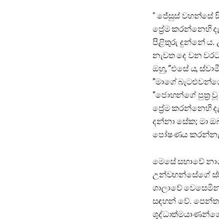
" ජේසුස් වහන්සේ 
ප්‍රේම කරන්නෙහි ද
පිළිතුරු දුන්නේ 
නැවත දෙ වන වරටත්
ඔහු, ”එසේ ය, ස්වා
”මාගේ බැටළුවන්ග
”ජොහන්ගේ පුත්‍ර ව
ප්‍රේම කරන්නෙහි ද
දන්නා සේක; මා ඔ
පෝෂණය කරන්නැ”යි
මෙසේ සභාවේ නායකත
උන්වහන්සේගේ ස්
ශාලාවේ වෙසෙමින්
සඳහන් වේ. පෙන්තක
ශුද්ධාත්මයාණන්ගෙ