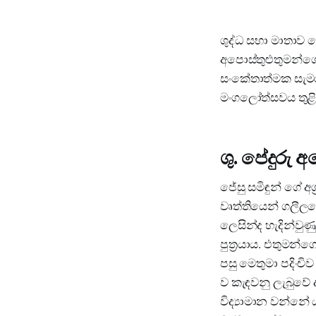
ශුද්ධ සභා මාතාව 
අපොස්තුළුතුමන්ග
සංකේතාත්මක සැමරු
මංගලෝත්සවය තුළි
ශු. පේදුරු 
ජේසු සමිඳුන් ගේ අග්
වෘත්තියෙන් ගලීලයේ
ලෙසින්ද හැදින්වු
පුත්‍රයාය. එතුමන්
පසු මෙතුමා පදිංච
ව කැඳවනු ලැබුවේ ද 
විද්‍යාමාන වන්නේ