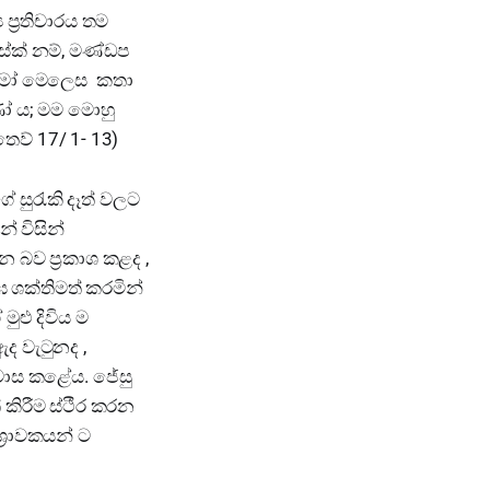
ප්‍රතිචාරය තම
 සේක් නම්, මණ්ඩප
එතුමෝ මෙලෙස කතා
යාණෝ ය; මම මොහු
තෙව් 17/ 1- 13)
 සුරැකි දෑත් වලට
් විසින්
 බව ප්‍රකාශ කළද ,
ශක්තිමත් කරමින්
ළු දිවිය ම
ද වැටුනද ,
්වාස කළේය. ජේසු
කිරීම ස්ථීර කරන
ශ්‍රාවකයන් ට