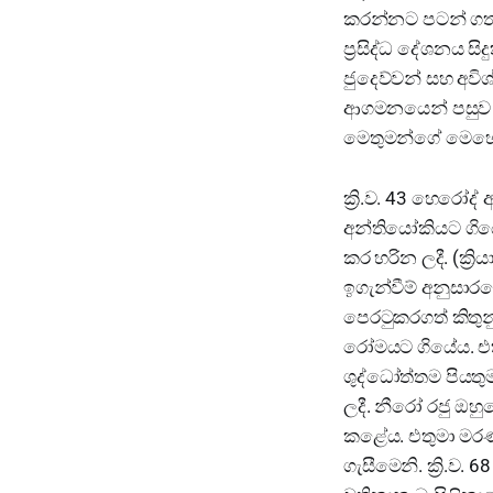
කරන්නට පටන් ගත් 
ප්‍රසිද්ධ දේශනය ස
ජුදෙව්වන් සහ අවි
ආගමනයෙන් පසුව ස
මෙතුමන්ගේ මෙහ
ක්‍රි.ව. 43 හෙරෝද
අන්තියෝකියට ගියේය
කර හරින ලදී. (ක්‍
ඉගැන්වීම් අනුසා
පෙරටුකරගත් කිතුනු
රෝමයට ගියේය. එතැ
ශුද්ධෝත්තම පියතු
ලදී. නීරෝ රජු ඔහු
කළේය. එතුමා මරණ
ගැසීමෙනි. ක්‍රි.ව.