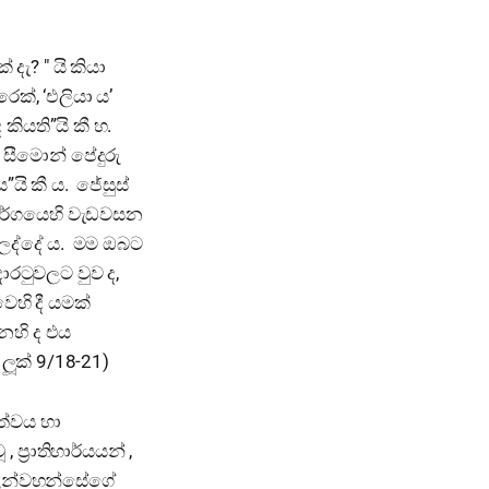
දැ? " යි කියා
ෙක්, ‘එලියා ය’
ියති”යි කී හ.
 සීමොන් පේදුරු
යි කී ය. ජේසුස්
්වර්ගයෙහි වැඩවසන
 ලද්දේ ය. මම ඔබට
රටුවලට වුව ද,
හි දී යමක්
නෙහි ද එය
 ලූක් 9/18-21)
ත්වය හා
 ප්‍රාතිහාර්යයන් ,
ේ උන්වහන්සේගේ