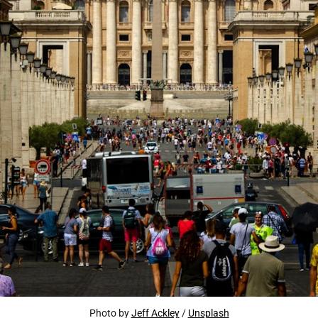
Photo by
Jeff Ackley
/
Unsplash