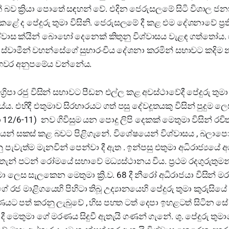
බව ක්‍රියා පොතේ සඳහන් වේ. එදින ජෙරුසලමේ සිටි විශාල ජනක
ිදුකළේ ද පේදුරු තුමා විසිනි. ජෙරුසලමේ දී කළ එම දේශනාවේ ප්
ශ්වාස ක්යින් බොහෝ දෙනෙක් කිතුනු විශ්වාසය වැළඳ ගත්තෝය. ශ
්වාමීන් වහන්සේගේ සුභාරංචිය දේශනා කරමින් සභාවට කදිම න
ෙවර අනුපමේය වන්නේය.
් අග්‍රිපා රජු විසින් සභාවට පීඩන එල්ල කළ අවස්ථාවේදී පේදුරු ත
. එහිදී එතුමාව සිරභාරයට ගත් පසු දේවදූතයකු විසින් පුදුම ලෙ
රියා 12/6-11) නව ගිවිසුම යන පොදු ලිපි දෙකක් මෙතුමා විසින් 
රයෙන් සකස් කළ බවට පිළිගැනේ. විශේෂයෙන් විශ්වාසය , බලාප
 පැවැත්ම මැනවින් පෙන්වා දී ඇත . ඉන්පසු එතුමා අධිරාජ්‍යයේ
න් පටන් රෝමයේ සභාවේ මධ්‍යස්ථානය විය. ප්‍රථම රදගුරුතුමන
මා ලෙස සැලකෙන මෙතුමා ක්‍රි.ව. 68 දී නීරෝ අධිරාජයා විසින
ගේ රජ මාළිගයෙහි පිහිටා තිබූ උද්‍යානයෙහි පේදුරු තුමා කුරුසිය
යට පත් කරනු ලැබුවේ , හිස පහත ටත් දෙපා ඉහළටත් සිටින ස
 68 දී මෙතුමා ගේ මරණය සිදුවී ඇතැයි ගණන් ගැනේ. ශු. පේදුරු තු