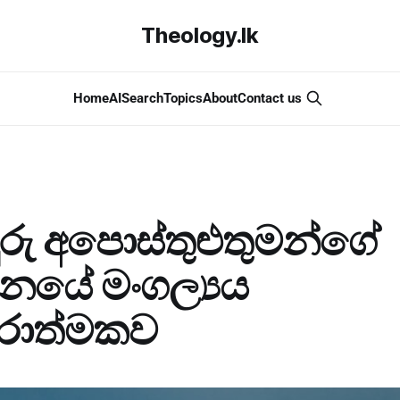
Theology.lk
Home
AI
Search
Topics
About
Contact us
දුරු අපොස්තුළුතුමන්ගේ
සනයේ මංගල්‍යය
තරාත්මකව