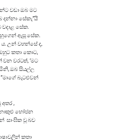
වුන්ට වඩා ඔබ මට
ඔබ දන්නා සේකැ”යි
ුට වදාළ සේක.
ඔහුගෙන් ඇසූ සේක.
ේ ය. උන් වහන්සේ ද,
 ඔහුට කතා කොට,
න් වන වරටත්, ‘මට
මීනි, ඔබ සියල්ල
 ”මාගේ බැටළුවන්
 අතර ,
ේනාකුළු භෝජන
 සාංඝික වූ බව
භාෂාවලින් කතා