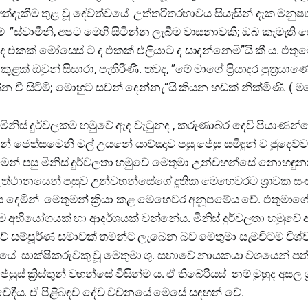
ත්දැකීම තුළ වූ දේවත්වයේ උත්තරීතරභාවය සියැසින් දැක මනුෂ්‍ය 
ම් ”ස්වාමීනි, අපට මෙහි සිටින්න ලැබීම වාසනාවකි; ඔබ කැමැති
 ද එකක් මෝසෙස් ට ද එකක් එලියාට ද සාදන්නෙමි”යි කී ය. 
ලාකුළක් ඔවුන් සිසාරා, පැතිරිණි. තවද, ”මේ මාගේ ප්‍රියාදර පුත්‍ර
්න වී සිටිමි; මොහුට සවන් දෙන්නැ”යි කියන හඬක් නික්මිණි. ( ම
මිනිස් දුර්වලකම හමුවේ ඇද වැටුනද , කරුණාබර දෙවි පියාණන්ගේ
් ජෙත්සමෙනි මල් උයනේ යාච්ඤාව පසු ජේසු සමිඳුන් ව ජුදෙව්වන
මෙන් පසු මිනිස් දුර්වලතා හමුවේ මෙතුමා උන්වහන්සේ නොහඳුනන
්ථානයෙන් පසුව උන්වහන්සේගේ දූතික මෙහෙවරට ශ්‍රාවක සංඝ 
ෙමින් මෙතුමන් ක්‍රියා කළ මෙහෙවර අනූපමේය වේ. එතුමාගේ මු
ම අභියෝගයක් හා ආදර්ශයක් වන්නේය. මිනිස් දුර්වලතා හමුවේ ඇ
වේ සම්පූර්ණ සමාවක් තමන්ට ලැබෙන බව මෙතුමා සැමවිටම විශ
යේ සාක්ෂිකරුවකු වූ මෙතුමා ශු. සභාවේ නායකයා වශයෙන් පත් 
සුස් ක්‍රිස්තුන් වහන්සේ විසින්ම ය. ඒ තිබේරියස් නම් මුහුද අසල 
ාවේදීය. ඒ පිළිබඳව දේව වචනයේ මෙසේ සඳහන් වේ.