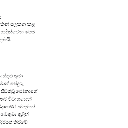
ු
්දමකින් සලකන කළ
ස හැඳින්වෙන මෙම
ලබයි.
ොස්තුළු තුමා
මොන් පේදුරු
ි ජීවත්වූ ජෝනාගේ
. තම විවාහයෙන්
සමිදාණෝ මෙතුමන්
 මෙතුමා තුළින්
රිපත් කිරීමේ