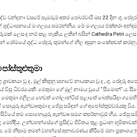
දේව වන්දනා වසරේ සැමරුම් අතර පෙබරවාරි මස 22 දින ශු. පේදුර
ේ ශුද්ධාසනයේ මංගල්‍යය සමරන්නීය. මේ මංගල්‍යය එක්තරා අන
මක් ලෙස ද නම් කළ හැකිය. ලතින් බසින් Cathedra Petri ලෙ
න් රෝමයේ ශුද්ධ පේදුරු තුමන්ගේ නිල අසුන සංකේතවත් කරනු 
අපෝස්තුළුතුමා
‍ර ශ්‍රාවකයා වූ ද , මුල් කිතුනු සභාවේ නායකයා වූ ද , ශු. පේදුරු අප
 විසූ ධීවරයෙකි. මෙතුමා ගේ මුල් නාමය වූයේ " සීමොන්" ය. සී
ණු මෙතුමා ගලීලය හෙවත් ගෝලාන්ටිස් පළාතේ බෙත්සයිදා ගමෙහ
ගේ සොයුරු ඇන්ඩෲතුමා ද ජේසු සමිඳුන් ගේ අපෝස්තුළුවරයකු විය
ිව සිටියේ තම සොහොයුරු ඇන්ඩෲ සමග කපර්නාවුම් හීය. ජේසු 
මෙහිදීය. උන්වහන්සේගේ ප්‍රසිද්ධ ජීවිතය තුළ ප්‍රධාන භූමිකාවක්
 ය. මේ නිසාම තමන් වහන්සේ අනාවරණය කිරීමේ මහා ප්‍රකාශය ඉදි