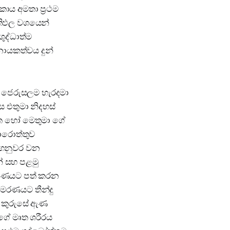
ාය අමතා ප්‍රථම
‍රතිඵල වශයෙන්
ුද්ධාත්ම
ායකත්වය දුන්
ුමා ජෙරුසලම හැරදමා
ස එතුමා නිදහස්
රචිත හෝ මෙතුමා ගේ
ොරොත්තුව
 අගනුවර වන
් සහ පළමු
් මරණයට පත් කරන
ේ මරණයට තීන්දු
ේ කුරුසේ ඇණ
මාගේ මෘත ශරීරය