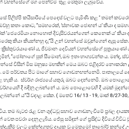
් වහන්සේගේ මග පෙන්වීම තුළ මෙතුමා ලැබුවේය.
ේ පිලිප්පි කයිසාරියේ පෙදෙස් වලට පැමිණි කළ " තමන් කවරෙක් 
"යි ඔව්හු කතා කොට, ”සමහරෙක්, ‘ස්නාවක ජොහන් ය’ කියා ද සමහර
ෙක් ‘ජෙරෙමියා නොහොත් දිවැසිවරයන්ගෙන් කෙනෙක් ය’ කියා ද ක
ෙකු කියා කියන්නහු දැ”යි උන් වහන්සේ ඔවුන්ගෙන් ඇසූ සේක.
 ක්‍රිස්තුවරයාණෝ ය, ජීවමාන දෙවියන් වහන්සේගේ පුත්‍රයාණෝ ය”
ින්, ”ජෝනාගේ පුත් සීමොන්, ඔබ ඉතා භාග්‍යවන්ත ය. මන්ද, ස
න්සේ විසින් මිස මනුෂ්‍ය මඟකින් මෙය ඔබට එළිදරව් නොකරන
ු ය. මේ පර්වතය පිට මාගේ සභාව ගොඩනඟන්නෙමි. පාතාලයේ දො
ැකි ය. ස්වර්ග රාජ්‍යයේ යතුරු ඔබට දෙන්නෙමි. ඔබ පොළොවෙ
ස්වර්ගයෙහි දී බඳිනු ලබන්නේ ය. ඔබ පොළොවෙහි දී යමක් මුදන්
නු ලබන්නේ ය”යි වදාළ සේක. ( මතෙව් 16/ 13 - 19, මාක් 8/27-30,
විය. තම බැටළු රැළ වන ශුද්ධවූ සභාව ගොඩනැංවීමේ ප්‍රබල දායක
ත පවරා දෙනු ලැබීය. ජේසු සමිඳුන් ගේ ප්‍රසිද්ධ දිවියේ විවිධ වූ ,
අත්දැකීම් වලට කේන්ද්‍රගතව දායක වූ මෙතුමෝ තාබෝර් කන්ද