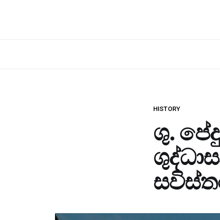
HISTORY
ශු. පේ
ශුද්ධා
සවිස්‍