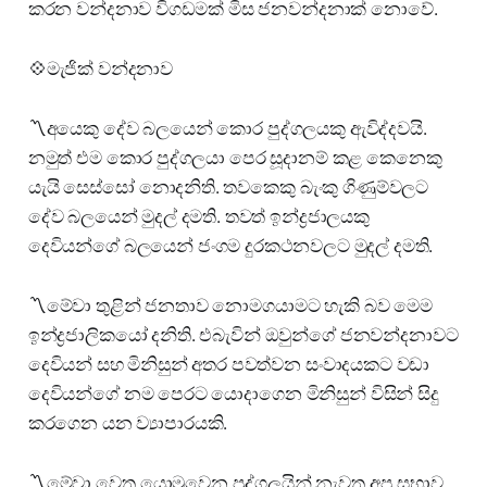
කරන වන්දනාව විගඩමක් මිස ජනවන්දනාක් නොවේ.
💠මැජික් වන්දනාව
〽️අයෙකු දේව බලයෙන් කොර පුද්ගලයකු ඇවිද්දවයි.
නමුත් එම කොර පුද්ගලයා පෙර සූදානම් කළ කෙනෙකු
යැයි සෙස්සෝ නොදනිති. තවකෙකු බැංකු ගිණුම්වලට
දේව බලයෙන් මුදල් දමති. තවත් ඉන්ද්‍රජාල⁣යකු
දෙවියන්ගේ බලයෙන් ජංගම දුරකථනවලට මුදල් දමති.
〽️මේවා තුළින් ජනතාව නොමගයාමට හැකි බව මෙම
ඉන්ද්‍රජාලිකයෝ දනිති. එබැවින් ඔවුන්ගේ ජනවන්දනාවට
දෙවියන් සහ මිනිසුන් අතර පවත්වන සංවාදයකට වඩා
දෙවියන්ගේ නම පෙරට යොදාගෙන මිනිසුන් විසින් සිදු
කරගෙන යන ව්‍යාපාරයකි.
〽️මේවා වෙත යොමුවෙන පුද්ගලයින් නැවත අප සභාව