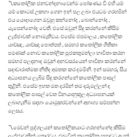
〽️කතෝලික ජනවන්දනාවෙන්ම පෝෂණය වී එහි යම්
යම් කොටස් උකහා ගෙන ඉන් පල ලබා එයටම ගරහමින්
එය යොදාගෙන ඔවුහු කන්නෝද , බොන්නෝද ,
යැපෙන්නෝද වෙති. එසේ ඔවුන් සිදු කරන්නේ කිසිම
ලැජ්ජාවක් නොමැතිවය. එසේම ජපමාලය , කතෝලික
යාච්ඤා , යාච්ඤා පොත්පත් , සමහර කතෝලික ගීතිකා
පමණක් නොව කතෝලික පූජකතුමන්ලා භාවිතා කරන
සමහර පලදනාද ඔවුන් අනවසරයෙන් භාවිතා කරන්නේ
සදාචාරාත්මක නීතිද අමතක කර දමමිනි. ඉන් සමහරු සිය
අධ්‍යාපනය ලැබීම සිදු කරගන්නේ කතෝලික පාසල්
තුළිනි. එසේම ඉහත මත දරමින් තම දරුමල්ලන් ද
කතෝලික පාසල් වෙත විනයානුකූල අධ්‍යාපනයක්
ලබාගැනීම සදහා යොමුකරවන්නේ අභාග්‍ය සම්පන්න
ලෙසය.
〽️මෙවන් පුද්ගලයන් කතෝලිකයාට ගරහන්නේද කිසිම
ලැජ්ජාවකින් තොරවය. එබැවින් කතෝලික සභාවට අයත්