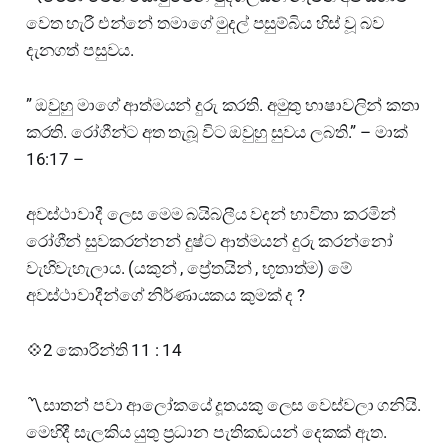
වෙත හැරී එන්නේ තමාගේ මුදල් පසුම්බිය හිස් වූ බව
දැනගත් පසුවය.
” ඔවුහු මාගේ ආත්මයන් දුරු කරති. අමුතු භාෂාවලින් කතා
කරති. රෝගීන්ට අත තැබූ විට ඔවුහු සුවය ලබති.” – මාක්
16:17 –
අවස්ථාවාදී ලෙස මෙම බයිබලීය වදන් භාවිතා කරමින්
රෝගීන් සුවකරන්නන් දුෂ්ට ආත්මයන් දුරු කරන්නෝ
වැහිවැහැලාය. (යකුන් , ප්‍රේතයින් , භූතාත්ම) මේ
අවස්ථාවාදීන්ගේ නිර්ණායකය කුමක් ද ?
💠2 කොරින්ති 11 : 14
〽️සාතන් පවා ආලෝකයේ දූතයකු ලෙස වෙස්වලා ගනියි.
මෙහිදී සැලකිය යුතු ප්‍රධාන පැතිකඩයන් දෙකක් ඇත.