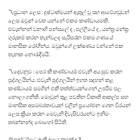
〽️ප්‍රධාන ලෙස : දුෂ්ටාත්මයන් ඇතුල් වූ සහ ආවේශවූවන්
ලෙස ඔවුන් වෙත යන්නේ එකම කණ්ඩායමකි.
එවැන්නන් වනාහි පන්සලේ ද , පල්ලියේ ද , යන්ත්‍ර මන්ත්‍ර
ගුරුකම් කරන තැන්වලද සැරිසරන එකම ගණයේ
මානසික රෝගීන්ය. ඔවුන්ගේ ලක්ෂණය වන්නේ එක
තැනක නොරැදීමයි.
〽️දෙවනුව : පෙර කී කණ්ඩායම් එවැනි අය සුව කරන
පුද්ගලයින්ය. එවැනි පුද්ගලයින් ඉහත සදහන් කළ
කණ්ඩායම් සමගින් එකී තත්ත්වයන්ගෙන් උපරිම පල
නොලා ගනිති. මොවුන් තුළ පවතින විකෘති ආකල්ප සහ
මානසික අසමබරතාවයන් වලින් ප්‍රයෝජන ගෙන වීරයන්
ලෙස ක්‍රියා කරන මෙවැනි දිවැසිවරයන්ට ඉනිමං
තබන්නන්ද බොහෝ සිටිති.
💠පාස්ටර්ලට ඇති බලය කුමක් ද ?