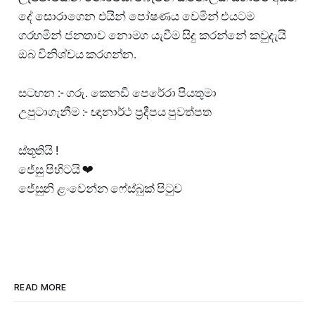
දේ සොරාගෙන එයින් පෝෂණය වෙමින් එයටම
ගරහමින් ජනතාව නොමග යැවීම සිදු කරන්නේ කවුදැයි
ඔබ විනිශ්චය කරගන්න.
සටහන :- ගරු. කෙනඩි පෙරේරා පියතුමා
උපුටාගැනීම :- ඥානාර්ථ ප්‍රදීපය පුවත්පත
ස්තූතියි !
ජේසු පිහිටයි ❤
ජේසුනි ළංවෙන්න ෆේස්බුක් පිටුව
READ MORE