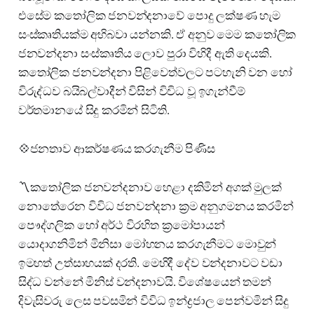
එසේම කතෝලික ජනවන්දනාවේ පොදු ලක්ෂණ හැම
සංස්කෘතියක්ම අභිබවා යන්නකි. ඒ අනුව මෙම කතෝලික
ජනවන්දනා සංස්කෘතිය ලොව පුරා විහිදී ඇති දෙයකි.
කතෝලික ජනවන්දනා පිළිවෙත්වලට පටහැනි වන හෝ
විරුද්ධව බයිබල්වාදීන් විසින් විවිධ වූ ඉගැන්වීම්
වර්තමානයේ සිදු කරමින් සිටිති.
💠ජනතාව ආකර්ෂණය කරගැනීම පිණිස
〽️කතෝලික ජනවන්දනාව හෙළා දකිමින් අගක් මුලක්
නොතේරෙන විවිධ ජනවන්දනා ක්‍රම අනුගමනය කරමින්
පෞද්ගලික හෝ අර්ථ විරහිත ක්‍රමෝපායන්
යොදාගනිමින් මිනිසා මෝහනය කරගැනීමට මොවුන්
ඉමහත් උත්සාහයක් දරති. මෙහිදී දේව වන්දනාවට වඩා
සිද්ධ වන්නේ මිනිස් වන්දනාවයි. විශේෂයෙන් තමන්
දිවැසිවරු ලෙස පවසමින් විවිධ ඉන්ද්‍රජාල පෙන්වමින් සිදු