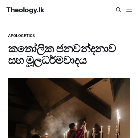
Theology.lk
APOLOGETICS
කතෝලික ජනවන්දනාව
සහ මූලධර්මවාදය