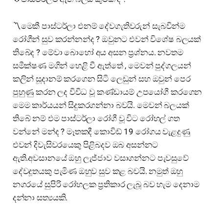
〽️මෙකී පාස්ටර්ලා එනම් දේවගැතිවරුන් සැබවින්ම
රෝගීන් සුව කරන්නන්ද ? ඔවුනට එවන් විශේෂ බලයක්
තිබේද ? මේවා බොහෝ අය අසන ප්‍රශ්නය. නවතම
සමීක්ෂණ මගින් හෙළි වී ඇත්තේ , මෙවන් පුද්ගලයන්
කලින් සූදානම් කරගෙන සිටි ලෙඩුන් සහ ඔවුන් පෙර
පුහුණු කරන ලද විවිධ වූ කණ්ඩායම් උපයෝගී කරගෙන
මෙම කාර්යයන් සිදුකරගන්නා බවයි. මෙවන් බලයක්
තිබේ නම් එම පාස්ටර්ලා රෝගී වූ විට රෝහල් ගත
වන්නේ මන්ද ? මෑතකදී කොවිඩ් 19 රෝගය වැළදුණු
එවන් දිවැසිවරයෙකු පිළිබදව ඔබ අසන්නට
ඇති.අවසානයේ ඔහු ලැජ්ජාව වසාගන්නට පැවසුවේ
දේවදූතයකු පැමිණ ඔහුව සුව කළ බවයි. නමුත් ඔහු
නගරයේ සුපිරි රෝහලක ප්‍රතිකාර ලැබූ බව හැම දෙනාම
දන්නා සත්‍යයකි.