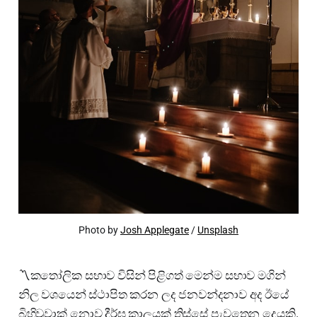
Photo by
Josh Applegate
/
Unsplash
〽️කතෝලික සභාව විසින් පිළිගත් මෙන්ම සභාව මගින්
නිල වශයෙන් ස්ථාපිත කරන ලද ජනවන්දනාව අද ඊයේ
බිහිවූවාක් නොව දීර්ඝ කාලයක් තිස්සේ පැවතෙන දෙයකි.