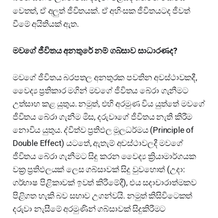
වෙතත්, ඒ අලුත් ජීවිතයක්. ඒ අහිංසක ජීවිතයටද ජීවත්
වීමේ අයිතියක් ඇත.
මවගේ ජීවිතය අනතුරේ නම් ගබ්සාව සාධාරණද?
මවගේ ජීවිතය බරපතල අනතුරක පවතින අවස්ථාවකදී,
වෛද්‍ය ප්‍රතිකාර මගින් මවගේ ජීවිතය බේරා ගැනීමට
උත්සාහ කළ යුතුය. නමුත්, එහි අරමුණ විය යුත්තේ මවගේ
ජීවිතය බේරා ගැනීම මිස, දරුවාගේ ජීවිතය නැති කිරීම
නොවිය යුතුය. ද්විත්ව ප්‍රතිඵල මූලධර්මය (Principle of
Double Effect) යටතේ, ඇතැම් අවස්ථාවලදී මවගේ
ජීවිතය බේරා ගැනීමට සිදු කරන වෛද්‍ය ක්‍රියාමාර්ගයක
වක්‍ර ප්‍රතිඵලයක් ලෙස ගබ්සාවක් සිදු වුවහොත් (උදා:
ගර්භාෂ පිළිකාවක් ඉවත් කිරීමේදී), එය සදාචාරාත්මකව
පිළිගත හැකි බව සභාව උගන්වයි. නමුත් කිසිවිටෙකත්
දරුවා නැසීමේ අරමුණින් ගබ්සාවක් සිදුකිරීමට