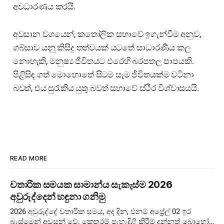
අවධාරණය කරයි.
අවසාන වශයෙන්, කතෝලික සභාවේ ඉගැන්වීම අනුව,
ගබ්සාව යනු කිසිදු තත්වයක් යටතේ සාධාරණීය කල
නොහැකි, මනුෂ්‍ය ජීවිතයට එරෙහි බරපතල පාපයකි.
පිළිසිඳ ගත් මොහොතේ සිටම සෑම ජීවිතයක්ම වටිනා
බවත්, එය සුරැකිය යුතු බවත් සභාවේ ස්ථිර විශ්වාසයයි.
READ MORE
චතාරික සමයක සාමාන්ය සැකැස්ම 2026
අවුරුද්දෙන් හඳුනා ගනිමු
2026 අවුරුද්දේ චතාරික සමය, අද දින, එනම් අප්‍රේල් 02 ඉර
බැස්මෙන් අවසන් වේ. කෙතරම් පැහැදිළි කිරීම් දුන්නත් බොහෝ