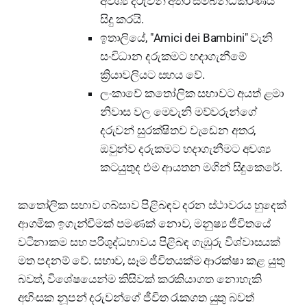
අවශ්‍ය දරුවන් අතර සම්බන්ධීකරණය
සිදු කරයි.
ඉතාලියේ, "Amici dei Bambini" වැනි
සංවිධාන දරුකමට හදාගැනීමේ
ක්‍රියාවලියට සහය වේ.
ලංකාවේ කතෝලික සභාවට අයත් ළමා
නිවාස වල මෙවැනි මව්වරුන්ගේ
දරුවන් සුරක්ෂිතව වැඩෙන අතර,
ඔවුන්ව දරුකමට හදාගැනීමට අවශ්‍ය
කටයුතුද එම ආයතන මගින් සිදුකෙරේ.
කතෝලික සභාව ගබ්සාව පිළිබඳව දරන ස්ථාවරය හුදෙක්
ආගමික ඉගැන්වීමක් පමණක් නොව, මනුෂ්‍ය ජීවිතයේ
වටිනාකම සහ පරිශුද්ධභාවය පිළිබඳ ගැඹුරු විශ්වාසයක්
මත පදනම් වේ. සභාව, සෑම ජීවිතයක්ම ආරක්ෂා කළ යුතු
බවත්, විශේෂයෙන්ම කිසිවක් කරකියාගත නොහැකි
අහිංසක නූපන් දරුවන්ගේ ජීවිත රැකගත යුතු බවත්