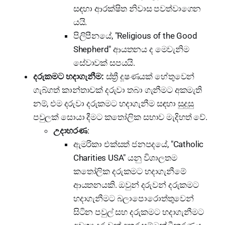
සඳහා ආරක්ෂිත නිවාස පවත්වාගෙන
යයි.
පිලිපීනයේ, "Religious of the Good
Shepherd" ආයතනය ද මෙවැනිම
සේවාවක් සපයයි.
දරුකමට හදාගැනීම:
ස්ත්‍රී දූෂණයක් හේතුවෙන්
ගැබ්ගත් කාන්තාවක් දරුවා තබා ගැනීමට අකමැති
නම්, එම දරුවා දරුකමට හදාගැනීම සඳහා සුදුසු
පවුලක් සොයා දීමට කතෝලික සභාව මැදිහත් වේ.
උදාහරණ
:
ඇමරිකා එක්සත් ජනපදයේ, "Catholic
Charities USA" යනු විශාලතම
කතෝලික දරුකමට හදාගැනීමේ
ආයතනයකි. ඔවුන් දරුවන් දරුකමට
හදාගැනීමට බලාපොරොත්තුවෙන්
සිටින පවුල් සහ දරුකමට හදාගැනීමට