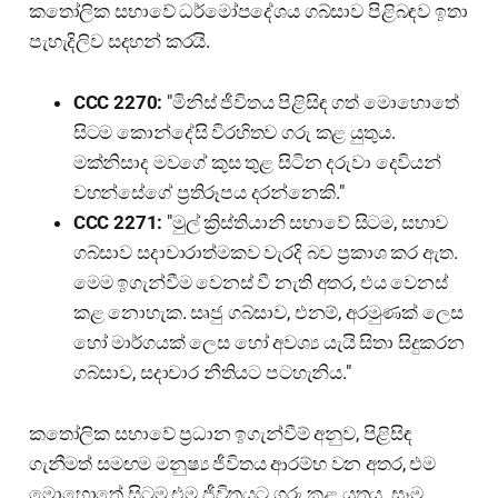
කතෝලික සභාවේ ධර්මෝපදේශය ගබ්සාව පිළිබඳව ඉතා
පැහැදිලිව සදහන් කරයි.
CCC 2270:
"මිනිස් ජීවිතය පිළිසිඳ ගත් මොහොතේ
සිටම කොන්දේසි විරහිතව ගරු කළ යුතුය.
මක්නිසාද මවගේ කුස තුළ සිටින දරුවා දෙවියන්
වහන්සේගේ ප්‍රතිරූපය දරන්නෙකි."
CCC 2271:
"මුල් ක්‍රිස්තියානි සභාවේ සිටම, සභාව
ගබ්සාව සදාචාරාත්මකව වැරදි බව ප්‍රකාශ කර ඇත.
මෙම ඉගැන්වීම වෙනස් වී නැති අතර, එය වෙනස්
කළ නොහැක. සෘජු ගබ්සාව, එනම්, අරමුණක් ලෙස
හෝ මාර්ගයක් ලෙස හෝ අවශ්‍ය යැයි සිතා සිදුකරන
ගබ්සාව, සදාචාර නීතියට පටහැනිය."
කතෝලික සභාවේ ප්‍රධාන ඉගැන්වීම් අනුව, පිළිසිඳ
ගැනීමත් සමඟම මනුෂ්‍ය ජීවිතය ආරම්භ වන අතර, එම
මොහොතේ සිටම එම ජීවිතයට ගරු කළ යුතුය. සෑම