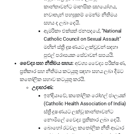
කාන්තාවන්ට මානසික සහයෝගය,
නවාතැන් පහසුකම් මෙන්ම නීතිමය
සහය ද ලබා දෙයි.
ඇමරිකා එක්සත් ජනපදයේ, "National
Catholic Council on Sexual Assault"
මඟින් ස්ත්‍රී දූෂණයට ලක්වූවන් සඳහා
පුළුල් පරාසයක සේවාවන් සපයයි.
වෛද්‍ය සහ නීතිමය සහය:
අවශ්‍ය වෛද්‍ය පරීක්ෂණ,
ප්‍රතිකාර සහ නීතිමය කටයුතු සඳහා සහය ලබා දීමට
කතෝලික සභාව කටයුතු කරයි.
උදාහරණ:
ඉන්දියාවේ, කතෝලික රෝහල් ජාලයක්
(Catholic Health Association of India)
ස්ත්‍රී දූෂණයට ලක්වූ කාන්තාවන්ට
නොමිලේ වෛද්‍ය ප්‍රතිකාර ලබා දෙයි.
බොහෝ රටවල කතෝලික නීති ආධාර