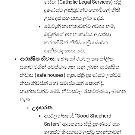
සේවා (Catholic Legal Services) ස්ත්‍රී
දූෂණයට ලක්වූවන්ට නොමිලේ නීති
උපදෙස් සහ සහය ලබා දෙයි.
මෙවැනි කාන්තාවන්ට අවශ්‍ය නම්,
ඔවුන්ගේ අනන්‍යතාවය ආරක්ෂා
කරගනිමින් නීතිමය ක්‍රියාමාර්ග
ගැනීමටද සහය වේ.
ආරක්ෂිත නිවාස:
බොහෝ රටවල කතෝලික
සභාව මඟින් පවත්වාගෙන යනු ලබන ආරක්ෂිත
නිවාස (safe houses) ඇත. ස්ත්‍රී දූෂණයට ලක්වීම
නිසා නිවසින් හෝ සමාජයෙන් කොන් වූ
කාන්තාවන්ට මෙම නිවාසවල රැකවරණය ලබාගත
හැක.
උදාහරණ:
අයර්ලන්තයේ, "Good Shepherd
Sisters" ආයතනය ස්ත්‍රී දූෂණයට සහ
ගෘහස්ථ හිංසනයට ලක්වූ කාන්තාවන්