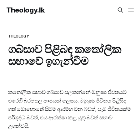
Theology.lk
THEOLOGY
ගබ්සාව පිළිබඳ කතෝලික
සභාවේ ඉගැන්වීම
කතෝලික සභාව ගබ්සාව සලකන්නේ මනුෂ්‍ය ජීවිතයට
එරෙහි බරපතල පාපයක් ලෙසය. මනුෂ්‍ය ජීවිතය පිළිසිඳ
ගත් මොහොතේ සිටම ආරම්භ වන බවත්, සෑම ජීවිතයක්ම
පරිශුද්ධ බවත්, එය ආරක්ෂා කළ යුතු බවත් සභාව
උගන්වයි.