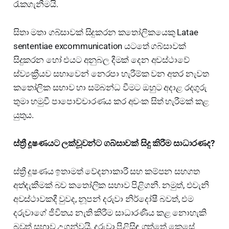
රැකගැනීමයි.
සිතා මතා ගබ්සාවක් සිදුකරන කතෝලිකයෙකු Latae
sententiae excommunication යටතේ ගබ්සාවක්
සිදුකරන හෝ එයට අනුබල දීමක් දෙන අවස්ථාවේ
ස්ව්‍යංක්‍රීයව සභාවෙන් නෙරපා හැරීම්ක වන අතර නැවත
කතෝලික සභාව හා සම්බන්ධ වීමට ඔහුට අදාළ රදගුරු
තුමා හමුවී පාපොච්චාරණය කර අවංක සිත් හැරීමක් කළ
යුතුය.
ස්ත්‍රී දූෂණයට ලක්වූවන්ට ගබ්සාවක් සිදු කිරීම සාධාරණද?
ස්ත්‍රී දූෂණය ඉතාමත් වේදනාකාරී සහ කම්පන සහගත
අත්දැකීමක් බව කතෝලික සභාව පිළිගනී. නමුත්, එවැනි
අවස්ථාවකදී වුවද, නූපන් දරුවා නිර්දෝෂී බවත්, එම
දරුවාගේ ජීවිතය නැති කිරීම සාධාරණීය කළ නොහැකි
බවත් සභාව උගන්වයි. දරුවා පිළිසිඳ ගත්තේ කෙසේ