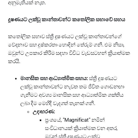
අනුමැතියක් නැත.
දූෂණයට ලක්වූ කාන්තාවන්ට කතෝලික සභාවේ සහය
කතෝලික සභාව ස්ත්‍රී දූෂණයට ලක්වූ කාන්තාවන්ගේ
වේදනාව සහ දුෂ්කරතා හොඳින් තේරුම් ගනී. එම නිසා,
ඔවුන්ට උපකාර කිරීම සඳහා විවිධ වැඩසටහන් ක්‍රියාත්මක
කරයි.
මානසික සහ ආධ්‍යාත්මික සහය:
ස්ත්‍රී දූෂණයට
ලක්වූ කාන්තාවන්ට නැවත තම ජීවිත ගොඩනඟා
ගැනීමට අවශ්‍ය මානසික සහ ආධ්‍යාත්මික ශක්තිය
ලබා දීම මෙහිදී වැදගත් තැනක් ගනී.
උදාහරණ:
ප්‍රංශයේ, "Magnificat" නමින්
සංවිධානයක් ක්‍රියාත්මක වන අතර,
ඔවුන් ස්ත්‍රී දූෂණයට ලක්වූ