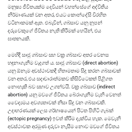
මනුෂ්‍ය ජීවිතයක්ම දෙවියන් වහන්සේගේ අද්විතීය
නිර්මාණයක් වන අතර, එයට කොන්දේසි විරහිත
වටිනාකමක් ඇත. එබැවින්, ගබ්සාව යනු නූපන්
දරුවෙකුගේ ජීවිතය නැති කිරීමක් හෙයින්, එය
ඝාතනයකි.
මෙහිදී සෘජු ගබ්සාව සහ වක්‍ර ගබ්සාව අතර වෙනස
හඳුනාගැනීම වැදගත් ය. සෘජු ගබ්සාව (direct abortion)
යනු ඕනෑම අවස්ථාවකදී හිතාමතාම සිදු කරන ගබ්සාවක්
වන අතර, එය සදාචාරාත්මකව කිසිවිටෙකත් පිළිගත
නොහැකි බව සභාව උගන්වයි. වක්‍ර ගබ්සාව (indirect
abortion) යනු මවගේ ජීවිතය බේරාගැනීම වැනි වෙනත්
වෛද්‍යමය අවශ්‍යතාවක් නිසා සිදු වන ගබ්සාවකි.
උදාහරණයක් ලෙස ගර්භාෂයෙන් පිටත පිහිටි ගැබක්
(ectopic pregnancy) ඉවත් කිරීම දැක්විය හැක. මෙවැනි
අවස්ථාවක අරමුණ දරුවා නැසීම නොව මවගේ ජීවිතය