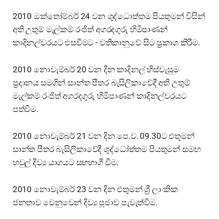
2010 ඔක්තෝම්බර් 24 වන ශුද්ධොත්තම පියතුමන් විසින්
අති උතුම් මැල්කම් රංජිත් අගරදගුරු හිමිපාණන්
කාදිනල්වරයට එසවීමට - වතිකානුවේ සිට ප්‍රකාශ කිරීම.
2010 නොවැම්බර් 20 වන දින කාදිනල් හිස්වැසුම
ප්‍රදානය සමගින් සාන්ත පීතර බැසිලිකාවේදී අති උතුම්
මැල්කම් රංජිත් අගරදගුරු හිමිපාණන් කාදිනල්වරයට
පත්වීම.
2010 නොවැම්බර් 21 වන දින පෙ.ව. 09.30ට එතුමන්
සාන්ත පීතර බැසිලිකාවේදී ශුද්ධෝත්තම පියතුමන් සමඟ
හවුල් දිව්‍ය යාගයට සහභාගී වීම.
2010 නොවැම්බර් 23 වන දින එතුමන් ශ්‍රී ලාංකික
ජනතාව වෙනුවෙන් දිව්‍ය පූජාව පැවැත්වීම.