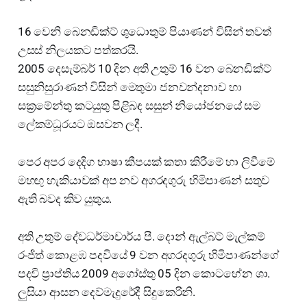
16 වෙනි බෙනඩික්ට් ශුධොතුම් පියාණන් විසින් තවත්
උසස් නිලයකට පත්කරයි.
2005 දෙසැම්බර් 10 දින අති උතුම් 16 වන බෙනඩික්ට්
සසුනිසුරාණන් විසින් මෙතුමා ජනවන්දනාව හා
සක්‍රමේන්තු කටයුතු පිළිබඳ සසුන් නියෝජනයේ සම
ලේකම්ධූරයට ඔසවන ලදී.
පෙර අපර දෙදිග භාෂා කීපයක් කතා කිරීමේ හා ලිවීමේ
මහඟු හැකියාවක් අප නව අගරදගුරු හිමිපාණන් සතුව
ඇති බවද කිව යුතුය.
අති උතුම් දේවධර්මාචාර්ය පී. දොන් ඇල්බට් මැල්කම්
රංජිත් කොළඹ පදවියේ 9 වන අගරදගුරු හිමිපාණන්ගේ
පදවි ප්‍රාප්තිය 2009 අගෝස්තු 05 දින කොටහේන ශා.
ලුසියා ආසන දෙව්මැදුරේදී සිදුකෙරිනි.