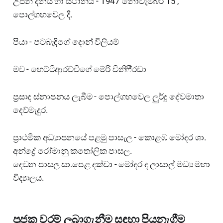
උපන් දිනය හා ස්ථානය - 1947 නොවැම්බර් 15 ,
පොල්ගහවෙල දී.
පියා - පටබැඳීගේ දොන් විලියම්
මව - හෙට්ටිආරච්චිගේ මේරි විනිෆී‍්‍රඩා
ප්‍රසාද ස්නාපනය ලැබීම - පොල්ගහවෙල ලුර්දු දේවමාතා
දෙව්මැදුර.
ප්‍රාථමික අධ්‍යාපනයේ පළමු පාසැල - කොළඹ මෝදර ශා.
අන්ද්‍රේ රෝමානු කතෝලික පාසල.
දෙවන පාසල සා.පෙළ දක්වා - මෝදර ද ලාසාල් මධ්‍ය මහා
විද්‍යාලය.
පූජක වරම් ලබාගැනීම සඳහා පියනැගීම