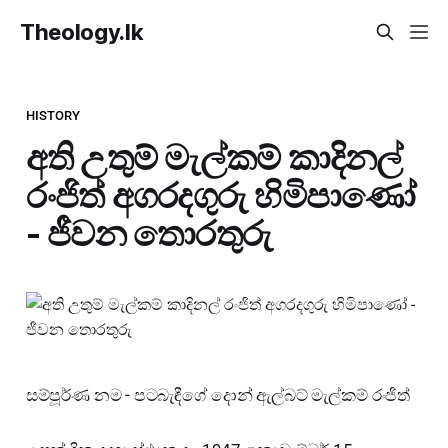
Theology.lk
HISTORY
අති උතුම් මැල්කම් කාදිනල්
රංජිත් අගරදගුරු හිමිපාණෝ
- ජීවන තොරතුරු
සම්පූර්ණ නම - පටබැඳීගේ දොන් ඇල්බට් මැල්කම් රංජිත්