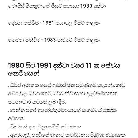
මොයිස් පියතුමාගේ මීසම් සහයක 1980 දක්වා
දෙවන පත්වීම - 1981 පයාගල මීසම් පාලක
තෙවන පත්වීම - 1983 කළුතර මීසම් පාලක
1980 සිට 1991 දක්වා වසර 11 ක සේවය
කෙටියෙන්
. ධීවර අමාත්‍යාංශයේ ආධාර මත පමුණුගම කැපුන්ගොඩ
බේරුවල ධීවරයන්ට ධීවර නිවාස හා දැල් ආම්පන්න
සහනාධාර යටතේ ලබා දීම.
. ශාන්ත පීතර අපෝස්තුළුවරයාගේ සංගමයේ ජාතික
අධ්‍යක්‍ෂ
. වින්සන් ද පාවුලා සමිති අධ්‍යක්‍ෂක
. අගරදගුරු පදවියේ මානව සංවර්ධනය පිළිබඳ අධ්‍යක්‍ෂක