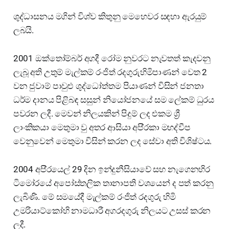
ශුද්ධාසනය මගින් විශ්ව කිතුනු මෙහෙවර සඳහා ඇරයුම්
ලබයි.
2001 ඔක්තෝම්බර් අගදී රෝම නුවරට නැවතත් කැදවනු
ලැබූ අති උතුම් මැල්කම් රංජිත් රදගුරුහිමිපාණන් වෙත 2
වන ජුවාම් පාවුළු ශුද්ධෝත්තම පියාණන් විසින් ජනතා
ධර්ම දානය පිළිබඳ සසුන් නියෝජනයේ සම ලේකම් ධුරය
පවරන ලදී. මෙවන් නිලයකින් පිදුම් ලද එකම ශ්‍රී
ලාංකිකයා මෙතුමා වු අතර ආසියා අපි‍්‍රකා මහද්වීප
වෙනුවෙන් මෙතුමා විසින් කරන ලද සේවා අති විශිෂ්ටය.
2004 අපි‍්‍රයෙල් 29 දින ඉන්දුනීසියාවේ සහ නැගෙනහිර
ටිමෝරයේ අපෝස්තලික තානාපති වශයෙන් ද පත් කරනු
ලැබිණි. මේ සමයේදී මැල්කම් රංජිත් රදගුරු හිමි
උමරියාට්කෝහි නාමධාරී අගරදගුරු නිලයට උසස් කරන
ලදී.