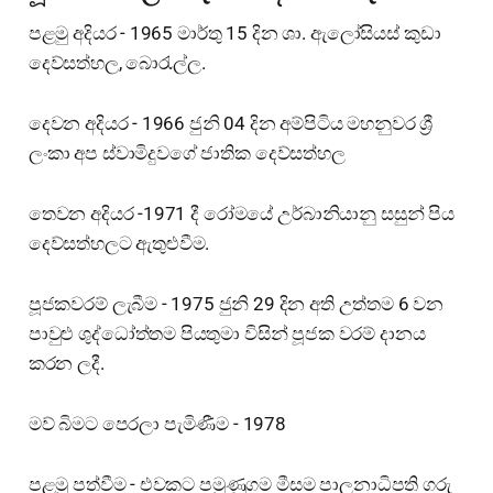
පළමු අදියර - 1965 මාර්තු 15 දින ශා. ඇලෝසියස් කුඩා
දෙව්සත්හල, බොරැල්ල.
දෙවන අදියර - 1966 ජුනි 04 දින අම්පිටිය මහනුවර ශ්‍රී
ලංකා අප ස්වාමිදුවගේ ජාතික දෙව්සත්හල
තෙවන අදියර -1971 දී රෝමයේ උර්බානියානු සසුන් පිය
දෙව්සත්හලට ඇතුළුවීම.
පූජකවරම් ලැබීම - 1975 ජුනි 29 දින අති උත්තම 6 වන
පාවුළු ශුද්ධෝත්තම පියතුමා විසින් පූජක වරම් දානය
කරන ලදී.
මව් බිමට පෙරලා පැමිණීම - 1978
පළමු පත්වීම - එවකට පමුණුගම මීසම පාලනාධිපති ගරු