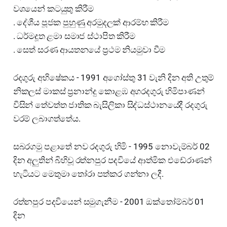
වශයෙන් කටයුතු කිරීම
. දේශීය පූජක පුහුණු අරමුදලක් ආරම්භ කිරීම
. ධර්මදූත ළමා සමාජ ස්ථාපිත කිරීම
. සෙත් සරණ ආයතනයේ ප්‍රථම නියමුවා වීම
රදගුරු අභිෂේකය - 1991 අගෝස්තු 31 වැනි දින අති උතුම්
නිකලස් මාකස් ප්‍රනාන්දු කොළඹ අගරදගුරු හිමිපාණන්
විසින් තේවත්ත ජාතික බැසිලිකා සිද්ධස්ථානයේදී රදගුරු
වරම් ලබාගත්තේය.
සබරගමු පළාතේ නව රදගුරු හිමි - 1995 නොවැම්බර් 02
දින අලුතින් බිහිවූ රත්නපුර පදවියේ ආත්මික එඩේරාණන්
හැටියට මෙතුමා තෝරා පත්කර ගන්නා ලදී.
රත්නපුර පදවියෙන් සමුගැනීම - 2001 ඔක්තෝම්බර් 01
දින