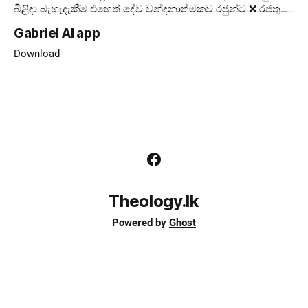
බිළිඳා බැහැදැකීම එහෙත් දේව වන්දනාත්මකව රජුන්ට ❌ රජතුන්
කට්ටුවේ මංගල්‍යය ❌ ලොවට ✅ දේව
Gabriel AI app
Download
Theology.lk
Powered by
Ghost