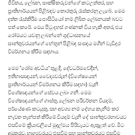
ජීවිතය, ලේඛන, සාක්ෂිකරුවන්ගේ කටඋත්තර, සහ
ප්‍රාතිහාර්යයන් පිළිබඳව තොරතුරු රැස්කරනු ලැබේ. මෙම
දත්ත රැස්කිරීම පොසිටියෝ නම් ලිඛිත ලේඛනයක් බවට
පත් කෙරේ. මෙය පිටු දහස් ගණනක් විය හැකි අතර, එය
රෝමයට යවනු ලබන්නේ ශුද්ධාසනයේ
සාන්තුවරයන්ගේ හේතූන් පිළිබඳ සංසදය මගින් වැඩිදුර
විමර්ශනය කිරීම සඳහාය.
මෙම "රෝම අවධිය" තුළදී, දේවධර්මවේදීන්,
ඉතිහාසඥයන්, වෛද්‍යවරුන් (විශේෂයෙන්
ප්‍රාතිහාර්යයන් විමර්ශනය කිරීම සඳහා) වැනි
විශේෂඥයන්ගේ සේවය ලබා ගනී. මෙම
විශේෂඥයන්ගේ ගාස්තු, ලේඛන පරිවර්තන වියදම්,
පර්යේෂණ කටයුතු, සහ අවශ්‍ය නම් දේහය කැනීම් කර
නැවත තැන්පත් කිරීමේ වියදම් වැනි දේ සාන්තුවරභාවයට
එසවීමේ ක්‍රියාවලියේ මුදල්මය පිරිවැයට ඇතුළත් වේ. මීට
අමතරව, භාග්‍යවරයට එසවීම සහ සාන්තුවරයට එසවීම