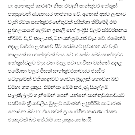
හා අනෙකුත් කාරණා නිසා එවැනි සාන්තුවර හේතූන්
පහසුවෙන් අධ්‍යනයට භාජනය වේ. අනෙක් අතට ලංකාව
වැනි රටක සාන්තුවර හේතුවක් පරික්ශා කිරීමේදී එම
පුද්ගලයාගේ ලේඛන ඉතාලි හෝ ඉංග්‍රීසි වලට පරිවර්තනය
කිරීමට වැඩි කාලයක්, ධනයක් ශ්‍රමයක් වැය වේ. එමෙන්ම
අදාළ වාර්ථා ලංකාවේ සිට රෝමයට ප්‍රවාහනයට වැඩි
කාලයක් හා ගාස්තුවක් වැය වේ. එසේම මෙම සාන්තුවර
හේතූන්වලට වැය වන මුදල පවා භාවිතා වන්නේ අදාළ
පර්‍යේශන වලට මිසක් සාන්තුවරභාවයට එසවීම
වෙනුවෙන් වතිකානුවට ගෙවන මුදලක් නොවන බව
වටහා ගත යුතුය. එමනිසා මෙම කරුණු සියල්ලම
සැලකිල්ලට ගැනීමෙන් පෙනී යන්නේ සාන්තුවරභාවයට
එසවීමේ ක්‍රියාවලිය මුදලට පමණක් ලඝුකිරීම සාධාරණ
නොවන බව හා එය තවත් ප්‍රායෝගික කාරණා රැසක
එකතුවක් බව තේරුම් ගත යුතුය යන්නයි.