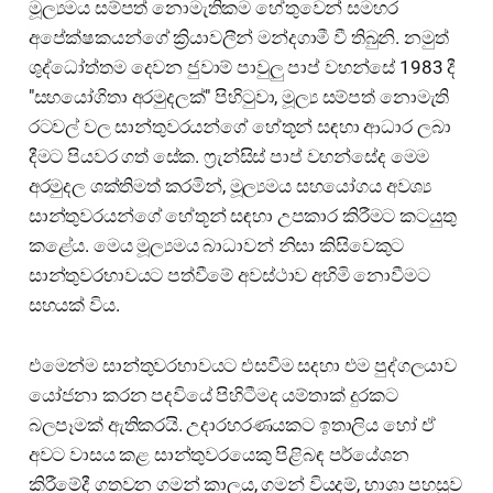
මූල්‍යමය සම්පත් නොමැතිකම හේතුවෙන් සමහර
අපේක්ෂකයන්ගේ ක්‍රියාවලීන් මන්දගාමී වී තිබුනි. නමුත්
ශුද්ධෝත්තම දෙවන ජුවාම් පාවුලු පාප් වහන්සේ 1983 දී
"සහයෝගිතා අරමුදලක්" පිහිටුවා, මූල්‍ය සම්පත් නොමැති
රටවල් වල සාන්තුවරයන්ගේ හේතූන් සඳහා ආධාර ලබා
දීමට පියවර ගත් සේක. ෆ්‍රැන්සිස් පාප් වහන්සේද මෙම
අරමුදල ශක්තිමත් කරමින්, මූල්‍යමය සහයෝගය අවශ්‍ය
සාන්තුවරයන්ගේ හේතූන් සඳහා උපකාර කිරීමට කටයුතු
කළේය. මෙය මූල්‍යමය බාධාවන් නිසා කිසිවෙකුට
සාන්තුවරභාවයට පත්වීමේ අවස්ථාව අහිමි නොවීමට
සහයක් විය.
එමෙන්ම සාන්තුවරභාවයට එසවීම සදහා එම පුද්ගලයාව
යෝජනා කරන පදවියේ පිහිටීමද යම්තාක් දුරකට
බලපෑමක් ඇතිකරයි. උදාරහරණයකට ඉතාලිය හෝ ඒ
අවට වාසය කළ සාන්තුවරයෙකු පිළිබඳ පර්යේශන
කිරීමේදී ගතවන ගමන් කාලය, ගමන් වියදම්, භාශා පහසුව