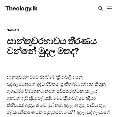
Theology.lk
SAINTS
සාන්තුවරභාවය තීරණය
වන්නේ මුදල මතද?
සාන්තුවරභාවයට එසවීමේ ක්‍රියාවලිය යනු
පුද්ගලයෙකුගේ ශුද්ධ ජීවිතය, ප්‍රාතිහාර්යයන් සහ කිතුනු
ගුණධර්ම විමර්ශනය කරන සවිස්තරාත්මක, කාලය
ගතවන දැඩි ක්‍රියාවලියකි. මෙම ක්‍රියාවලියට අදියර
කිහිපයක් ඇතුළත් වේ. මුලින්ම, අදාළ රදගුරු පදවිය තුළ
මූලික පරීක්ෂණයක් පැවැත්වේ. මෙහිදී අදාළ පුද්ගලයාගේ