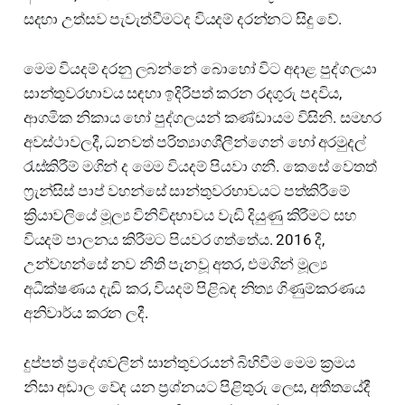
සදහා උත්සව පැවැත්වීමටද වියදම් දරන්නට සිදු වේ.
මෙම වියදම් දරනු ලබන්නේ බොහෝ විට අදාළ පුද්ගලයා
සාන්තුවරභාවය සඳහා ඉදිරිපත් කරන රදගුරු පදවිය,
ආගමික නිකාය හෝ පුද්ගලයන් කණ්ඩායම විසිනි. සමහර
අවස්ථාවලදී, ධනවත් පරිත්‍යාගශීලීන්ගෙන් හෝ අරමුදල්
රැස්කිරීම් මගින් ද මෙම වියදම් පියවා ගනී. කෙසේ වෙතත්
ෆ්‍රැන්සිස් පාප් වහන්සේ සාන්තුවරභාවයට පත්කිරීමේ
ක්‍රියාවලියේ මූල්‍ය විනිවිදභාවය වැඩි දියුණු කිරීමට සහ
වියදම් පාලනය කිරීමට පියවර ගත්තේය. 2016 දී,
උන්වහන්සේ නව නීති පැනවූ අතර, එමගින් මූල්‍ය
අධීක්ෂණය දැඩි කර, වියදම් පිළිබඳ නිත්‍ය ගිණුම්කරණය
අනිවාර්ය කරන ලදී.
දුප්පත් ප්‍රදේශවලින් සාන්තුවරයන් බිහිවීම මෙම ක්‍රමය
නිසා අඩාල වේද යන ප්‍රශ්නයට පිළිතුරු ලෙස, අතීතයේදී