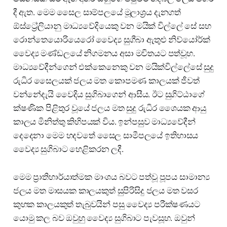
දී ඇත. මෙම සෛල සාම්පලයේ මූලාශ්‍රය දැනගත්
ඕස්ට්‍රේලියානු මාධ්‍යවේදියෙකු වන මයික් විල්ලේ සේ සහ
රොන්තෙයොරියෙරෝ වෛද්‍ය සුගීබා ඇතුළු නිව්යෝර්ක්
වෛද්‍ය මණ්ඩලයේ නිගමනය අසා මවිතයට පත්වූහ.
මාධ්‍යවේදීන්ගෙන් එක්කෙනෙකු වන මයික්විල්ලේසේ සුදු
රුධිර සෛලයක් ජලය මත කොපමණ කාලයක් ජීවත්
වන්නේදැයි වෛදිය සුගිබාගෙන් ආසීය. ඊට සුගිට්ඨාගේ
ක්ෂණික පිළිතුර වූයේ ජලය මත සුදු රුධිර ශෛයක ආයු
කාලය මිනිත්තු කිහිපයක් විය. ඉන්පසුව මාධ්‍යවේදීන්
දෙදෙනා මෙම හදවතේ සෛල සාමීපලයේ ඉතිහාසය
වෛද්‍ය සුගිබාට හෙළිකරන ලදී.
මෙම ප්‍රාතිහාර්යාත්මක මාංශය බවට පත්වූ පූපය සාමාන්‍ය
ජලය මත මාසයක කාලයකුත් සුපිරිසිදු ජලය මත වසර
කුහක කාලයකුත් තැබුවයින් පසු වෛද්‍ය පරීක්ෂණයට
යොමු කල බව ඔවුහු වෛද්‍ය සුගිබාට පැවසූහ. ඔවුන්