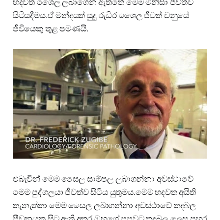
හදවත් ශෛල ලබාගෙන ඇත්තේ මෙම මිනිසා ජීවත්ව
සිටියදීමය.ඒ මන්දයත් සුදු රුධිර ශෛල ජීවත් වනුයේ
ජීවියෙකු තුළ පමණයි.
එබැවින් මෙම සෛල සාම්පල ලබාගන්නා අවස්ථාවේ
මෙම පුද්ගලයා ජීවත්ව සිටිය යුතුමය.මෙම හදවත අයිති
තැනැත්තා මෙම සෛල ලබාගන්නා අවස්ථාවේ තදබල
පීඩනයක සිට ඇති අතර ඔහුගේ පපුවට තදබල ලෙස පහර