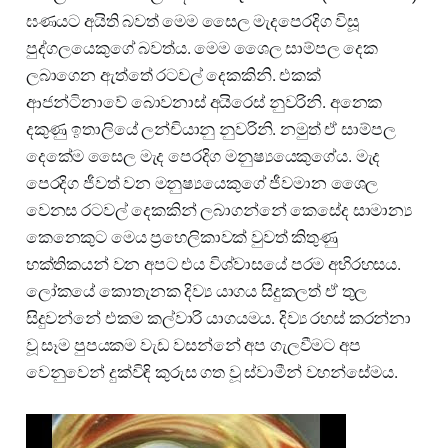
ඝණයට අයිති බවත් මෙම සෛල මැදපෙරදිග විසූ
පුද්ගලයෙකුගේ බවත්ය. මෙම ශෛල සාම්පල දෙක
ලබාගෙන ඇත්තේ රටවල් දෙකකිනි. එකක්
ආජන්ටිනාවේ බොවනාස් අයිරෙස් නුවරිනි. අනෙක
දකුණු ඉතාලියේ ලන්චියානු නුවරිනි. නමුත් ඒ සාම්පල
දෙකේම සෛල මැද පෙරදිග මනුෂ්‍යයෙකුගේය. මැද
පෙරදිග ජීවත් වන මනුෂ්‍යයෙකුගේ ජීවමාන ශෛල
වෙනස රටවල් දෙකකින් ලබාගන්නේ කෙසේද සාමාන්‍ය
කෙනෙකුට මෙය ප්‍රහෙලිකාවක් වුවත් කිතුණු
භක්තිකයන් වන අපට එය විශ්වාසයේ පරම අභිරහසය.
ලෝකයේ කොතැනක දිව්‍ය යාගය සිදුකලත් ඒ තුල
සිදුවන්නේ එකම කල්වාරි යාගයමය. දිව්‍ය රහස් කරන්නා
වූ සෑම පුපයකම වැඩ වසන්නේ අප ගැලවීමට අප
වෙනුවෙන් දුක්විඳි කුරුස ගත වූ ස්වාමීන් වහන්සේමය.