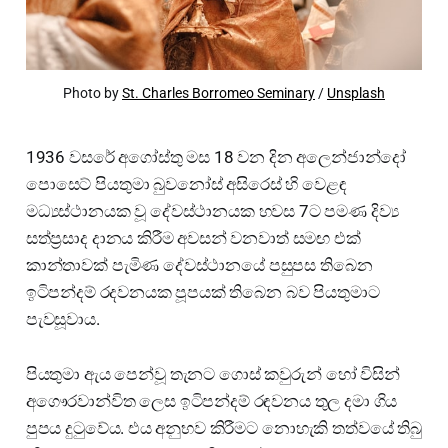
Photo by
St. Charles Borromeo Seminary
/
Unsplash
1936 වසරේ අගෝස්තු මස 18 වන දින අලෙන්ජාන්දෝ
පොසෙට් පියතුමා බුවනෝස් අසිරෙස් හි වෙළඳ
මධ්‍යස්ථානයක වූ දේවස්ථානයක හවස 7ට පමණ දිව්‍ය
සත්ප්‍රසාද දානය කිරීම අවසන් වනවාත් සමඟ එක්
කාන්තාවක් පැමිණ දේවස්ථානයේ පසුපස තිබෙන
ඉටිපන්දම් රදවනයක පූපයක් තිබෙන බව පියතුමාට
පැවසූවාය.
පියතුමා ඇය පෙන්වූ තැනට ගොස් කවුරුන් හෝ විසින්
අගෞරවාන්විත ලෙස ඉටිපන්දම් රඳවනය තුල දමා ගිය
පුපය දුටුවේය. එය අනුභව කිරීමට නොහැකි තත්වයේ තිබු