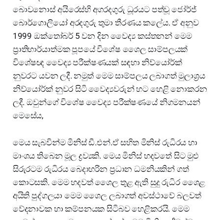
බොවනොස් අයිරෙස්හි අගරදගුරු ධූරයට පත්වූ ජෝර්ජ්
බොර්ගොලියෝ අරදගුරු තුමා තීරණය කලේය. ඒ අනුව
1999 ඔක්තෝබර් 5 වන දින වෛද්‍ය කස්තනන් මෙම
ප්‍රාතිහාර්යාත්මක පූපයේ විශේෂ ශෛල සාම්පලයක්
විශේෂඥ වෛද්‍ය පරීක්ෂණයක් සඳහා නිව්යෝර්ක්
නුවරට යවන ලදී. නමුත් මෙම සාම්පලය ලබාගත් මුලාශ්‍රය
නිව්යෝර්ක් නුවර සිටි වෛද්‍යවරුන් හට හෙළි නොකරන
ලදී. ඔවුන්ගේ විශේෂ වෛද්‍ය පරීක්ෂණයේ නිගමනයන්
මෙසේය,
මෙය සැබවින්ම මිනිස් ඩී.එන්.ඒ සහිත මිනිස් රුධිරය හා
මාංශය තිබෙන මූල ද්‍රව්‍යකි. මෙය මිනිස් හදවතේ සිට මුළු
සිරුරටම රුධිරය බෙදාහරින ප්‍රධාන ධමනියකින් ගත්
කොටසකි. මෙම හදවත් ශෛල තුළ ඇති සුදු රුධිර ශෛළ
අයිති පුද්ගලයා මෙම ශෛල ලබාගත් අවස්ථාවේ බලවත්
වේදනාවක හා කම්පනයක සිටිබව හෙළිකරයි. මෙම