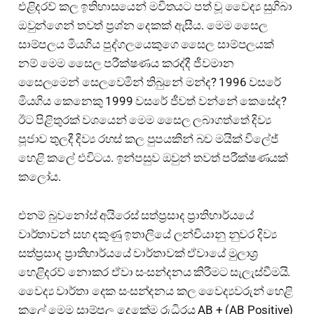
එළිදරව් කල ඉතිහාසයෙන් මවිතයට පත් වූ වෛද්‍ය සුගිබා
ඔවුන්ගෙන් තවත් ප්‍රශ්න දෙකක් ඇසීය. මෙම සෛල
සාම්පලය මියගිය පුද්ගලයෙකුගෙ සෛල සාම්පලයක්
නම් මෙම සෛල පරීක්ෂණය කරද්දී ජීවමාන
සෛලමෙන් සෙලවෙමින් තිබුනේ මන්ද? 1996 වසරේ
මියගිය කෙනෙකු 1999 වසරේ ජීවත් වන්නේ කෙසේද?
ඊට පිළිතුරක් වශයෙන් මෙම සෛල ලබාගත්තේ දිව්‍ය
පූජාව තුලදී දිව්‍ය රහස් කල පුපයකින් බව මයික් විලේජ්
හෙළි කලේ එවිටය. ඉන්පසුව ඔවුන් තවත් පරීක්ෂණයක්
කලෝය.
එනම් බුවනෝස් අයිරෙස් සත්ප්‍රසාද ප්‍රාතිහාර්යයේ
වාර්තාවන් සහ දකුණු ඉතාලියේ ලන්චියානු නුවර දිව්‍ය
සත්ප්‍රසාද ප්‍රාතිහාර්යයේ වාර්තාවක් ඒවායේ මුලාශ්‍ර
හෙළිදරව් නොකර ඒවා සංසන්දනය කිරීමට සැලැස්වීමයි.
වෛද්‍ය වාර්තා දෙක සංසන්දනය කල වෛද්‍යවරුන් හෙළි
කලේ මෙම සාම්පල දෙකේම රුධිරය AB + (AB Positive)