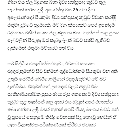
නිසා එය ජල බඳුනක බහා දිව්‍ය සත්ප්‍රසාද කූඩුව තුල
තැන්පත් කරන ලදී. අගෝස්තු මස 26 වන දින
අලෙජාන්දෝ පියතුමා දිව්‍ය සත්ප්‍රසාද කූඩුව විවෘත කරදීදී
එතුමා දුටුවේ පුදුමයකි. මීට දින කීපයකට පෙර ඉපන්දම්
රදවනය මතින් ගෙන ජල බඳුනක බහා තැන්පත් කළ පුපය
ලේ වලින් පිරුණු මස් කැබැල්ලක් බවට පත්වී ඇතිබව
දැකීමෙන් එතුමා මව්තයට පත් විය.
මේ සිද්ධිය එසැනින්ම එතුමා, එවකට සහයක
රදගුරුතුමන්ව සිටි වත්මන් ශුද්ධෝත්තම පියතුමා වන අති
උතුම් ජෝර්ජ් බෙර්ගොලියෝ රදගුරුතුමාට මේ බව
දැන්වීමය. එතුමන්ගේ උපදෙස් වලට අනුව එම
ප්‍රාතිහාර්යාත්මක පුපය ඡායාරූප ගතකොට දිව්‍ය සත්ප්‍රසාද
කූඩුව තුළ තැන්පත් කල අතර එය ඔවුන් අතර රහසක්ව
තබා ගන්නා ලදී. වසර තුනක් ගෙවී ගියද, මාංශය බවට පත්
වූ පූපයේ පෙනුමේ කිසිදු වෙනසක් සිදු නොවූ හෙයින් ඒ
ගැන විද්‍යාත්මක පරීක්ෂණයක් කිරීමට එවකට