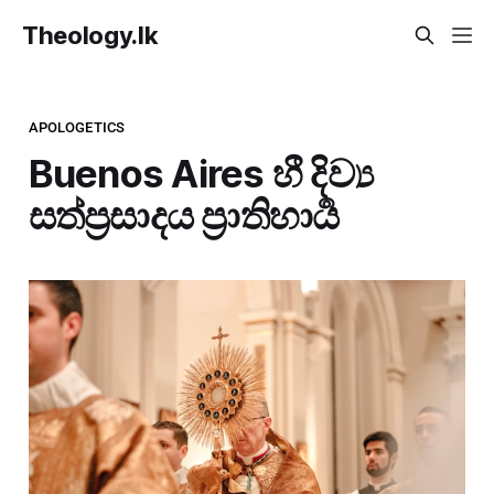
Theology.lk
APOLOGETICS
Buenos Aires හී දිව්‍ය
සත්ප්‍රසාදය ප්‍රාතිහාර්‍ය