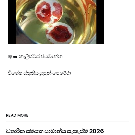
📖️✒️ කැලිස්ටස් ජයමාන්න
විශේෂ ස්තූතිය සුපුන් පෙරේරා
READ MORE
චතාරික සමයක සාමාන්ය සැකැස්ම 2026