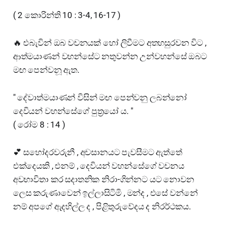
"
( 2 කොරින්ති 10 : 3-4, 16-17 )
🔥 එබැවින් ඔබ වචනයක් හෝ ලිවීමට අතහසුරවන විට ,
ආත්මයාණන් වහන්සේට නතුවන්න උන්වහන්සේ ඔබට
මඟ පෙන්වනූ ඇත.
" දේවාත්මයාණන් විසින් මඟ පෙන්වනු ලබන්නෝ
දෙවියන් වහන්සේගේ පුත්‍රයෝ ය. "
( රෝම 8 : 14 )
💕 සහෝදරවරුනී , අවසානයට පැවසීමට ඇත්තේ
එක්දෙයකි , එනම් , දෙවියන් වහන්සේගේ වචනය
අවභාවිතා කර සදාතනික නිරා-ගින්නට යට නොවන
ලෙස කරුණාවෙන් ඉල්ලාසිටිමි , මන්ද , එසේ වන්නේ
නම් අපගේ ඇදහිල්ල ද , පිළිතුරුවේදය ද නිරර්ථකය.