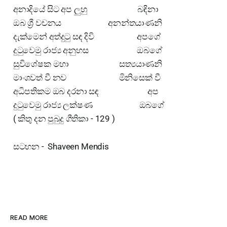
අනාදියේ සිට අප ලුහු බඳිනා
ඔබ ශ්‍රී වචනය අනන්තයාණනි
දැක්මෙන් අත්දුටු සඳ දිවි අපගේ
දුටුවෙමු රාජ්‍ය අනුහස ඔබගේ
සුවිශේෂක මහා සත්‍යයාණනි
මාංශවත් වී නව මිනිසෙක් වී
අධිපතිකම ඔබ දරනා සඳ අප
දුටුවෙමු රාජ්‍ය ලක්ෂණ ඔබගේ
( කිතු දන පුබුදු ගීතිකා - 129 )
සටහන - Shaveen Mendis
READ MORE