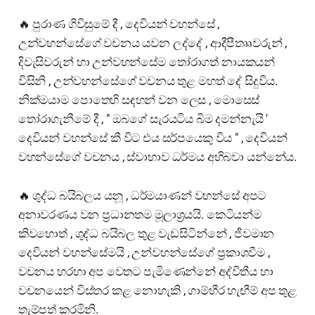
🔥 පුරාණ ගිවිසුමේ දී , දෙවියන් වහන්සේ ,
උන්වහන්සේගේ වචනය යවන ලද්දේ , ආදීපීතෲවරුන් ,
දිවැසිවරුන් හා උන්වහන්සේම තෝරාගත් නායකයන්
විසිනි , උන්වහන්සේගේ වචනය තුළ මහත් දේ සිදුවිය.
නික්මයාම පොතෙහි සඳහන් වන ලෙස , මොසෙස්
තෝරාගැනීමේ දී , " ඔබගේ සැරයටිය බිම දමන්නැයි '
දෙවියන් වහන්සේ කී විට එය සර්පයෙකු විය " , දෙවියන්
වහන්සේගේ වචනය , ස්වාභාව ධර්මය අභිබවා යන්නේය.
🔥 ශුද්ධ බයිබලය යනූ , ධර්මයාණන් වහන්සේ අපට
අනාවරණය වන ප්‍රධානතම මූලාශ්‍රයයි. කෙටියන්ම
කිවහොත් , ශුද්ධ බයිබල තුළ වැඩසිටින්නේ , ජීවමාන
දෙවියන් වහන්සේමයි , උන්වහන්සේගේ ප්‍රකාශවීම ,
වචනය හරහා අප වෙතට පැමිණෙන්නේ අද්විතීය හා
වචනයෙන් විස්තර කළ නොහැකි , ගාම්භීර හැඟීම් අප තුළ
තැම්පත් කරමිනි.