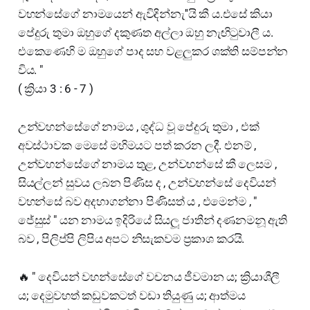
වහන්සේගේ නාමයෙන් ඇවිදින්නැ''යි කී ය.එසේ කියා
පේදුරු තුමා ඔහුගේ දකුණත අල්ලා ඔහු නැඟිටුවාලී ය.
එකෙණෙහි ම ඔහුගේ පාද සහ වළලුකර ශක්ති සම්පන්න
විය. "
( ක්‍රියා 3 : 6 - 7 )
උන්වහන්සේගේ නාමය , ශුද්ධ වූ පේදුරු තුමා , එක්
අවස්ථාවක මෙසේ මහිමයට පත් කරන ලදී. එනම් ,
උන්වහන්සේගේ නාමය තුළ, උන්වහන්සේ කී ලෙසම ,
සියල්ලන් සුවය ලබන පිණිස ද , උන්වහන්සේ දෙවියන්
වහන්සේ බව අදහාගන්නා පිණිසත් ය , එමෙන්ම , "
ජේසුස් " යන නාමය ඉදිරියේ සියලූ ජාතීන් දණනමනූ ඇති
බව , පිලිප්පි ලිපිය අපට නිසැකවම ප්‍රකාශ කරයි.
🔥 " දෙවියන් වහන්සේගේ වචනය ජීවමාන ය; ක්‍රියාශීලී
ය; දෙමුවහත් කඩුවකටත් වඩා තියුණු ය; ආත්මය