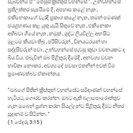
සැබවින්ම ඒ " ජේසුස් ක්‍රිස්තුස් වහන්සේ " . උන්වහන්සේ
ප්‍රතිඋත්තර සැපයීමේ දී , අපහාස කළේ නැත ,
එකිනෙකාගේ වැරදි ප්‍රකාශ කළේ නැත , තමන් පමණක්
ජයග්‍රහණය කළ යුතු යැයි සිතුවේ නැත , එකිනෙකා
අභිබවා ගියේ නැත , නමුත් , ශුද්ධ ලියවිල්ල අඟ සිට
මුලටම කියවා තිබූ , පරිසිවරුන් , විනයධරයන් හා
සද්දුසිවරුන් පවා , උන්වහන්සේ පැවසූ කුඩා වචනයකට ද
බිය විය. එබැවින් ඔබ පිළිතුරු දීමේදී , අනවශ්‍ය වචන
භාවිතා නොකර , අවශ්‍ය දේ පවසා එතනින් ඉවත් වීම
ප්‍රමාණවත්බව ඒකාන්තය.
" ඔබගේ සිතින් ක්‍රිස්තුන් වහන්සේට සමිඳාණන් වහන්සේ
හැටියට, ගෞරව කරන්න. ඔබට ඇති බලාපොරොත්තුව
ගැන ඔබෙන් ප්‍රශ්න කරන සියල්ලන්ට පිළිතුරු දීමට නිතර
සූදානම් ව සිටින්න. "
( 1 පේදුරු 3:15 )