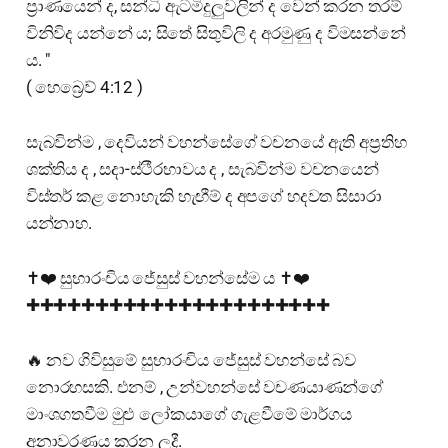
ප්‍රාණයෙන් ද, සන්ධි ඇටමිදුලුවලින් ද වෙන් කරන තරම්
විනිවිද යන්නේ ය; සිතේ සිතුවිලි ද අරමුණු ද විමසන්නේ
ය. "
( හෙබ්‍රෙව් 4:12 )
සැබවින්ම , දෙවියන් වහන්සේගේ වචනයේ ඇති අප්‍රතිහ
ශක්තිය ද , සදා-ස්ථීරභාවය ද , සැබවින්ම වචනයෙන්
විස්තර් කළ නොහැකි හැඟීම් ද අපගේ හදවත සිසාරා
යන්නාහ.
✝️❤️ සුභාරංචිය ජේසුස් වහන්සේම ය ✝️❤️
✚✚✚✚✚✚✚✚✚✚✚✚✚✚✚✚✚✚✚✚✚✚
🔥 නව ගිවිසුමේ සුභාරංචිය ජේසුස් වහන්සේ බව
නොරහසකි. එනම් , උන්වහන්සේ වචණයාණන්ගේ
මාංශගතවීම මුළු ලෝකයාගේ ගැළවීමේ මාර්ගය
අනාවරණය කරන ලදී.