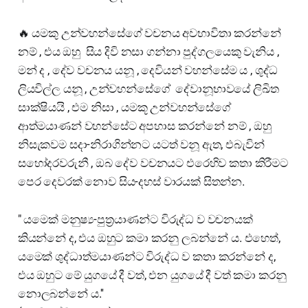
🔥 යමකු උන්වහන්සේගේ වචනය අවභාවිතා කරන්නේ
නම් , එය ඔහු සිය දිවි නසා ගන්නා පුද්ගලයෙකු වැනිය ,
මන් ද , දේව වචනය යනූ , දෙවියන් වහන්සේම ය , ශුද්ධ
ලියවිල්ල යනූ , උන්වහන්සේගේ දේවානූභාවයේ ලිඛිත
සාක්ෂියයි , එම නිසා , යමකූ උන්වහන්සේගේ
ආත්මයාණන් වහන්සේට අපහාස කරන්නේ නම් , ඔහු
නිසැකවම සදා-නිරාගින්නට යටත් වනූ ඇත, එබැවින්
සහෝදරවරුනී , ඔබ දේව වචනයට එරෙහිව කතා කිරීමට
පෙර දෙවරක් නොව සිය-දහස් වාරයක් සිතන්න.
" යමෙක් මනුෂ්‍ය-පුත්‍රයාණන්ට විරුද්ධ ව වචනයක්
කියන්නේ ද, එය ඔහුට කමා කරනු ලබන්නේ ය. එහෙත්,
යමෙක් ශුද්ධාත්මයාණන්ට විරුද්ධ ව කතා කරන්නේ ද,
එය ඔහුට මේ යුගයේ දී වත්, එන යුගයේ දී වත් කමා කරනු
නොලබන්නේ ය.''