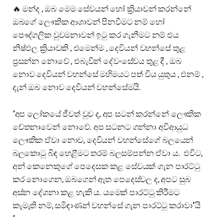
🔥 මන්ද , ඔබ මෙම සේවයන් හෝ ක්‍රියාවන් කරන්නේ
ඔබගේ ලෞකික ආශාවන් පිනවීමට නම් හෝ
පෞද්ගලික වුවමනාවන් ඉටු කර ගැනීමට නම් එය
නිෂ්ඵල ක්‍රියාවකි , එමෙන්ම , දෙවියන් වහන්සේ තුළ
ප්‍රසන්න නොවේ , එබැවින් දේව-සේවය තුළ දී , ඔබ
නොව දෙවියන් වහන්සේ මහිමයට පත් විය යුතුය , එනම් ,
දැන් ඔබ නොව දෙවියන් වහන්සේමයි.
"අප ලෝකයේ ජීවත් වුව ද, අප සටන් කරන්නේ ලෞකික
චේතනාවෙන් නොවේ. අප සටනට ගන්නා අවිආයුධ
ලෞකික ඒවා නොව, දෙවියන් වහන්සේගේ බලයෙන්
බලකොටු බිඳ හෙළීමට තරම් බලසම්පන්න ඒවා ය. එවිට,
අන් කෙනෙකුගේ පෙදෙසක කළ සේවයක් ගැන පාරට්ටු
කර නොගෙන, ඔබගෙන් ඈත පෙදෙස්වල ද, අපට සුබ
අස්න දේශනා කළ හැකි ය. යමෙක් පාරට්ටු කිරීමට
කැමැති නම්, සමිඳාණන් වහන්සේ ගැන පාරට්ටු කරාවා''යි