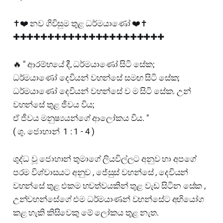
✝️❤️ නව ගිවිසුම තුළ ධර්මයාණෝ ❤️✝️
✚✚✚✚✚✚✚✚✚✚✚✚✚✚✚✚✚✚✚✚✚✚
🔥 " ආරම්භයේ දී, ධර්මයාණෝ සිටි සේක;
ධර්මයාණෝ දෙවියන් වහන්සේ සමඟ සිටි සේක;
ධර්මයාණෝ දෙවියන් වහන්සේ ව ම සිටි සේක. උන්
වහන්සේ තුළ ජීවය විය;
ඒ ජීවය මනුෂ්‍යයන්ගේ ආලෝකය විය. "
( ශු. ජොහාන් 1 : 1 - 4 )
ශුද්ධ වූ ජොහාන් තුමාගේ ලියවිල්ලට අනුව හා අපගේ
පරම විශ්වාසයට අනුව , ජේසුස් වහන්සේ , දෙවියන්
වහන්සේ තුළ එකම භවත්වයකින් තුළ වැඩ සිටින සේක ,
උන්වහන්සේගේ එම ධර්මයාණන් වහන්සේට අහියෝග
කළ හැකි කිසිවෙකු මේ ලෝකය තුළ නැත.