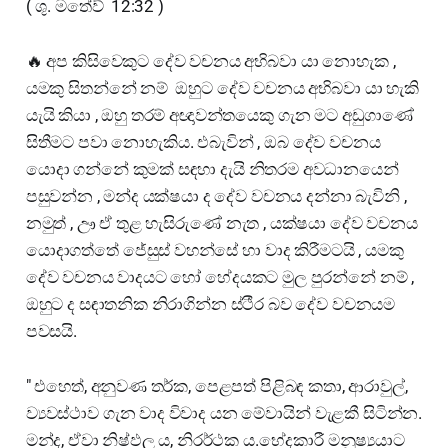
( ශු. මතේව් 12:32 )
🔥 අප කිසිවෙකුට දේව වචනය අභිබවා යා නොහැක ,
යමකු සිතන්නේ නම් ඔහුට දේව වචනය අභිබවා යා හැකි
යැයි කියා , ඔහු තරම් අඥාවන්තයෙකු ගැන මට අඩුගාණේ
සිතීමට පවා නොහැකිය. එබැවින් , ඔබ දේව වචනය
යොදා ගන්නේ කුමක් සඳහා දැයි නිතරම අවධානයෙන්
පසුවන්න , මන්ද යක්ෂයා ද දේව වචනය දන්නා බැවිනි ,
නමුත් , ඌ ඒ තුළ හැසිරුණේ නැත , යක්ෂයා දේව වචනය
යොදාගත්තේ ජේසුස් වහන්සේ හා වාද කිරීමටයි , යමකු
දේව වචනය වාදයට හෝ හේදයකට මුල පුරන්නේ නම් ,
ඔහුට ද සඳාතනික නිරාගින්න ස්ථීර බව දේව වචනයම
පවසයි.
" එහෙත්, අනුවණ තර්ක, පෙළපත් පිළිබඳ කතා, ආරාවුල්,
ව්‍යවස්ථාව ගැන වාද විවාද යන මේවායින් වැළකී සිටින්න.
මන්ද, ඒවා නිෂ්ඵල ය, නිරර්ථක ය.භේදකාරී මනුෂ්‍යයාට