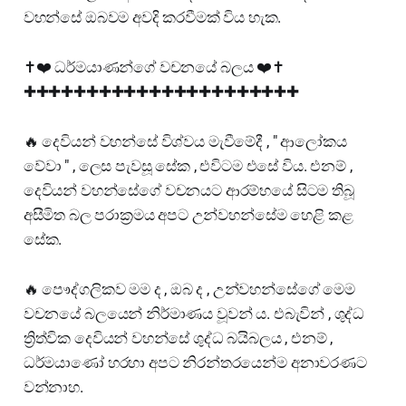
වහන්සේ ඔබවම අවදි කරවීමක් විය හැක.
✝️❤️ ධර්මයාණන්ගේ වචනයේ බලය ❤️✝️
✚✚✚✚✚✚✚✚✚✚✚✚✚✚✚✚✚✚✚✚✚✚
🔥 දෙවියන් වහන්සේ විශ්වය මැවීමේදී , " ආලෝකය
වේවා " , ලෙස පැවසූ සේක , එවිටම එසේ විය. එනම් ,
දෙවියන් වහන්සේගේ වචනයට ආරම්භයේ සිටම තිබූ
අසීමිත බල පරාක්‍රමය අපට උන්වහන්සේම හෙළි කළ
සේක.
🔥 පෞද්ගලිකව මම ද , ඔබ ද , උන්වහන්සේගේ මෙම
වචනයේ බලයෙන් නිර්මාණය වූවන් ය. එබැවින් , ශුද්ධ
ත්‍රිත්වික දෙවියන් වහන්සේ ශුද්ධ බයිබලය , එනම් ,
ධර්මයාණෝ හරහා අපට නිරන්තරයෙන්ම අනාවරණට
වන්නාහ.