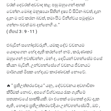
වරක් දෙවරක් අවවාද කළ පසු ඔහුගෙන් අහක්
වෙන්න.මෙබඳු මනුෂ්‍යයා සිතින් දූෂ්‍ය වී සිටින බවත්, දැන
දැන ම පව් කරන බවත්, තමා පිට විනිශ්චය පමුණුවා
ගන්නා බවත් ඔබ දන්නෙහි ය. "
( තීතස් 3 : 9 - 11 )
එබැවින් සහෝදරවරුනී , යමකූ දේව වචනයම
යොදාගෙන භේද ඇති කරන්නේ නම් , කරුණාකර
ඔහුගෙන් ඉවත්වන්න , මන් ද , දෙවියන් වහන්සේම එසේ
කියන බැවිනි. උන්වහන්සේගේ වචනය ජීවනයට
මාර්ගයක් මිසක භේදයට කාරණාවක් නොවේ.
🔥 " ප්‍රතිඋත්තරවේදය " යනූ , දේවවචනය අවභාවිතා
කිරීමක් නොව , අපගේ විශ්වාසය රැක ගැනීමේ
සත්‍යතාවයේ සාක්ෂියකි. මා එතෙක් මෙතෙක් දුරට දැක
ඇති , හොඳම ප්‍රතිඋත්තරවේදියා උන්වහන්සේමයි , ඔව් ,