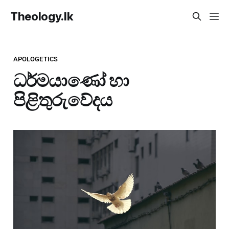
Theology.lk
APOLOGETICS
ධර්මයාණෝ හා
පිළිතුරුවේදය