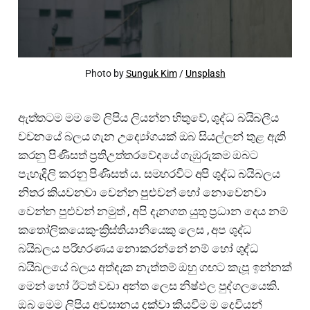
Photo by
Sunguk Kim
/
Unsplash
ඇත්තටම මම මේ ලිපිය ලියන්න හිතුවේ, ශුද්ධ බයිබලීය
වචනයේ බලය ගැන උද්‍යෝගයක් ඔබ සියල්ලන් තුළ ඇති
කරනු පිණිසත් ප්‍රතිඋත්තරවේදයේ ගැඹුරුකම ඔබට
පැහැදිලි කරනු පිණිසත් ය. සමහරවිට අපි ශුද්ධ බයිබලය
නිතර කියවනවා වෙන්න පුළුවන් හෝ නොවෙනවා
වෙන්න පුළුවන් නමුත් , අපි දැනගත යුතු ප්‍රධාන දෙය නම්
කතෝලිකයෙකු-ක්‍රිස්තියානියෙකු ලෙස , අප ශුද්ධ
බයිබලය පරිහරණය නොකරන්නේ නම් හෝ ශුද්ධ
බයිබලයේ බලය අත්දැක නැත්තම් ඔහු ගඟට කැපූ ඉන්නක්
මෙන් හෝ ඊටත් වඩා අන්ත ලෙස නිෂ්ඵල පුද්ගලයෙකි.
ඔබ මෙම ලිපිය අවසානය දක්වා කියවීම ම දෙවියන්