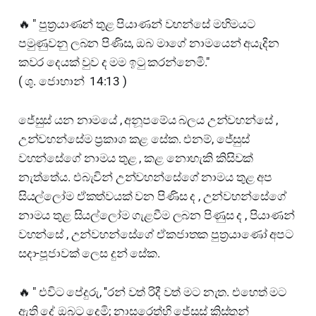
🔥 " පුත්‍රයාණන් තුළ පියාණන් වහන්සේ මහිමයට
පමුණුවනු ලබන පිණිස, ඔබ මාගේ නාමයෙන් අයැදින
කවර දෙයක් වුව ද මම ඉටු කරන්නෙමි."
( ශු. ජොහාන් 14:13 )
ජේසුස් යන නාමයේ , අනූපමේය බලය උන්වහන්සේ ,
උන්වහන්සේම ප්‍රකාශ කළ සේක. එනම්, ජේසුස්
වහන්සේගේ නාමය තුළ , කළ නොහැකි කිසිවක්
නැත්තේය. එබැවින් උන්වහන්සේගේ නාමය තුළ අප
සියල්ලෝම ඒකත්වයක් වන පිණිස ද , උන්වහන්සේගේ
නාමය තුළ සියල්ලෝම ගැළවීම ලබන පිණුස ද , පියාණන්
වහන්සේ , උන්වහන්සේගේ ඒකජාතක පුත්‍රයාණෝ අපට
සදා-පූජාවක් ලෙස දුන් සේක.
🔥 " එවිට පේදුරු, ''රන් වත් රිදී වත් මට නැත. එහෙත් මට
ඇති දේ ඔබට දෙමි; නාසරෙත්හි ජේසුස් ක්‍රිස්තුන්